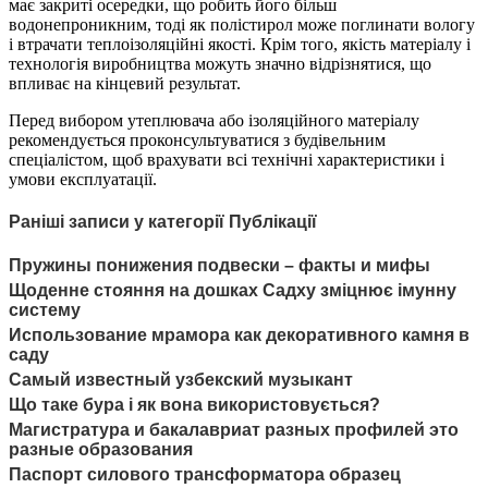
має закриті осередки, що робить його більш
водонепроникним, тоді як полістирол може поглинати вологу
і втрачати теплоізоляційні якості. Крім того, якість матеріалу і
технологія виробництва можуть значно відрізнятися, що
впливає на кінцевий результат.
Перед вибором утеплювача або ізоляційного матеріалу
рекомендується проконсультуватися з будівельним
спеціалістом, щоб врахувати всі технічні характеристики і
умови експлуатації.
Раніші записи у категорії Публікації
Пружины понижения подвески – факты и мифы
Щоденне стояння на дошках Садху зміцнює імунну
систему
Использование мрамора как декоративного камня в
саду
Самый известный узбекский музыкант
Що таке бура і як вона використовується?
Магистратура и бакалавриат разных профилей это
разные образования
Паспорт силового трансформатора образец