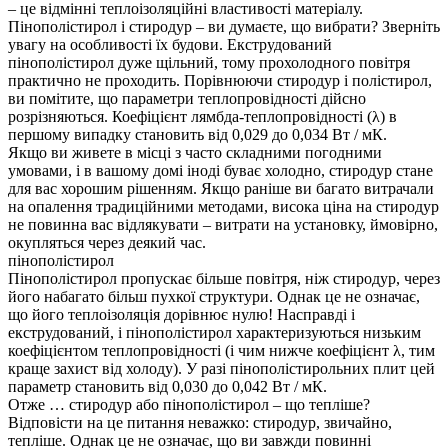
– це відмінні теплоізоляційні властивості матеріалу.
Пінополістирол і стиродур – ви думаєте, що вибрати? Зверніть
увагу на особливості їх будови. Екструдований
пінополістирол дуже щільний, тому прохолодного повітря
практично не проходить. Порівнюючи стиродур і полістирол,
ви помітите, що параметри теплопровідності дійсно
розрізняються. Коефіцієнт лямбда-теплопровідності (λ) в
першому випадку становить від 0,029 до 0,034 Вт / мК.
Якщо ви живете в місці з часто складними погодними
умовами, і в вашому домі іноді буває холодно, стиродур стане
для вас хорошим рішенням. Якщо раніше ви багато витрачали
на опалення традиційними методами, висока ціна на стиродур
не повинна вас відлякувати – витрати на установку, ймовірно,
окупляться через деякий час.
пінополістирол
Пінополістирол пропускає більше повітря, ніж стиродур, через
його набагато більш пухкої структури. Однак це не означає,
що його теплоізоляція дорівнює нулю! Насправді і
екструдований, і пінополістирол характеризуються низьким
коефіцієнтом теплопровідності (і чим нижче коефіцієнт λ, тим
краще захист від холоду). У разі пінополістирольних плит цей
параметр становить від 0,030 до 0,042 Вт / мК.
Отже … стиродур або пінополістирол – що тепліше?
Відповісти на це питання неважко: стиродур, звичайно,
тепліше. Однак це не означає, що ви завжди повинні