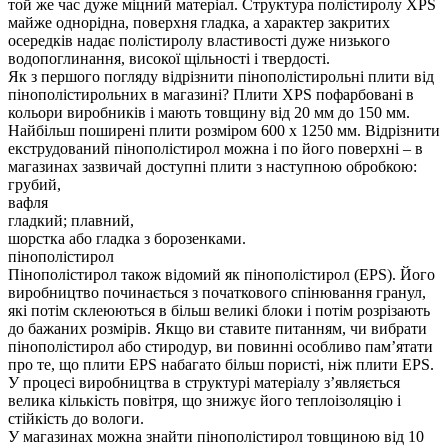
той же час дуже міцний матеріал. Структура полістиролу XPS
майже однорідна, поверхня гладка, а характер закритих
осередків надає полістиролу властивості дуже низького
водопоглинання, високої щільності і твердості.
Як з першого погляду відрізнити пінополістирольні плити від
пінополістирольних в магазині? Плити XPS пофарбовані в
кольори виробників і мають товщину від 20 мм до 150 мм.
Найбільш поширені плити розміром 600 х 1250 мм. Відрізнити
екструдований пінополістирол можна і по його поверхні – в
магазинах зазвичай доступні плити з наступною обробкою:
грубий,
вафля
гладкий; плавний,
шорстка або гладка з борозенками.
пінополістирол
Пінополістирол також відомий як пінополістирол (EPS). Його
виробництво починається з початкового спінювання гранул,
які потім склеюються в більш великі блоки і потім розрізають
до бажаних розмірів. Якщо ви ставите питанням, чи вибрати
пінополістирол або стиродур, ви повинні особливо пам’ятати
про те, що плити EPS набагато більш пористі, ніж плити EPS.
У процесі виробництва в структурі матеріалу з’являється
велика кількість повітря, що знижує його теплоізоляцію і
стійкість до вологи.
У магазинах можна знайти пінополістирол товщиною від 10