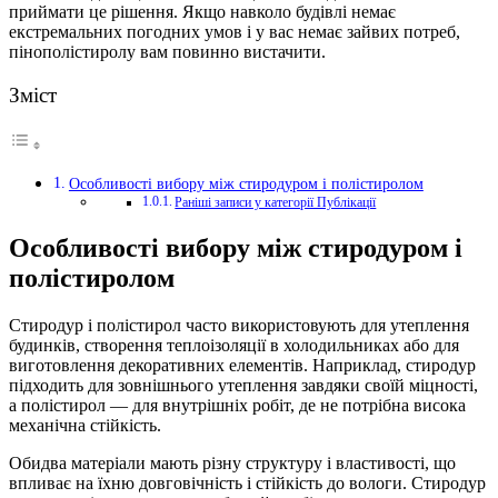
приймати це рішення. Якщо навколо будівлі немає
екстремальних погодних умов і у вас немає зайвих потреб,
пінополістиролу вам повинно вистачити.
Зміст
Особливості вибору між стиродуром і полістиролом
Раніші записи у категорії Публікації
Особливості вибору між стиродуром і
полістиролом
Стиродур і полістирол часто використовують для утеплення
будинків, створення теплоізоляції в холодильниках або для
виготовлення декоративних елементів. Наприклад, стиродур
підходить для зовнішнього утеплення завдяки своїй міцності,
а полістирол — для внутрішніх робіт, де не потрібна висока
механічна стійкість.
Обидва матеріали мають різну структуру і властивості, що
впливає на їхню довговічність і стійкість до вологи. Стиродур