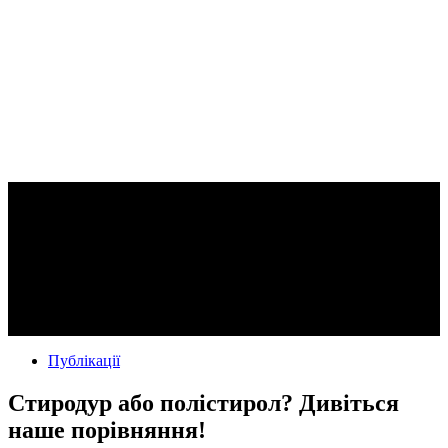
Публікації
Стиродур або полістирол? Дивіться
наше порівняння!