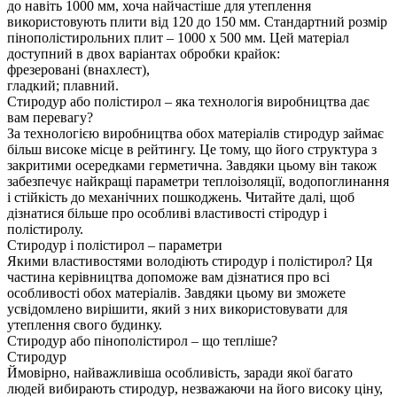
до навіть 1000 мм, хоча найчастіше для утеплення
використовують плити від 120 до 150 мм. Стандартний розмір
пінополістирольних плит – 1000 х 500 мм. Цей матеріал
доступний в двох варіантах обробки крайок:
фрезеровані (внахлест),
гладкий; плавний.
Стиродур або полістирол – яка технологія виробництва дає
вам перевагу?
За технологією виробництва обох матеріалів стиродур займає
більш високе місце в рейтингу. Це тому, що його структура з
закритими осередками герметична. Завдяки цьому він також
забезпечує найкращі параметри теплоізоляції, водопоглинання
і стійкість до механічних пошкоджень. Читайте далі, щоб
дізнатися більше про особливі властивості стіродур і
полістиролу.
Стиродур і полістирол – параметри
Якими властивостями володіють стиродур і полістирол? Ця
частина керівництва допоможе вам дізнатися про всі
особливості обох матеріалів. Завдяки цьому ви зможете
усвідомлено вирішити, який з них використовувати для
утеплення свого будинку.
Стиродур або пінополістирол – що тепліше?
Стиродур
Ймовірно, найважливіша особливість, заради якої багато
людей вибирають стиродур, незважаючи на його високу ціну,