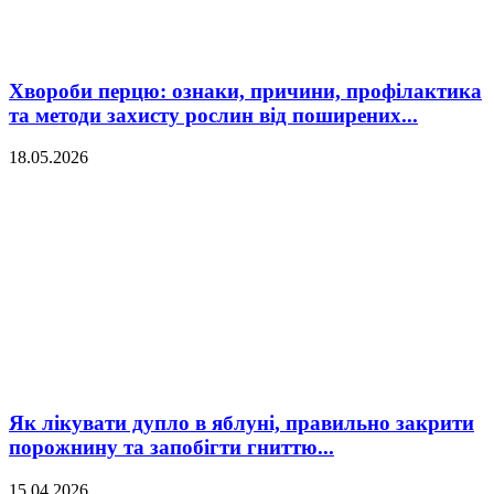
Хвороби перцю: ознаки, причини, профілактика
та методи захисту рослин від поширених...
18.05.2026
Як лікувати дупло в яблуні, правильно закрити
порожнину та запобігти гниттю...
15.04.2026