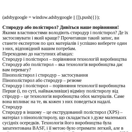
(adsbygoogle = window.adsbygoogle || []).push({});
Стиродур або полістирол? Дивіться наше порівняння!
Якими властивостями володіють стиродур і полістирол? Де їх
застосовувати і який краще? Прочитавши такий запис, ви
станете експертом по цих матеріалів і успішно виберете один
з них, відповідний вашим потребам.
Переходимо до наступних абзацах:
Стиродур і полістирол – порівняння технологій виробництва
Стиродур або полістирол – яка технологія виробництва дає
вам перевагу?
Пінополістирол і стиродур – застосування
Пінополістирол або стиродур – резюме
Стиродур і полістирол – порівняння технології виробництва
Перше (і, по суті, найважливіше) відміну полістиролу від
стіродур – це технологія виробництва обох матеріалів. Саме
вона впливає на те, як кожен з них поведеться надалі.
Стиродур
Стиродур в іншому – це екструдований полістирол (XPS) –
матеріал з пінополістиролу, що складається з дуже маленьких
сусідніх осередків. Технологія його виробництва була
запатентована BASF, і її метою було отримати легкий, але в