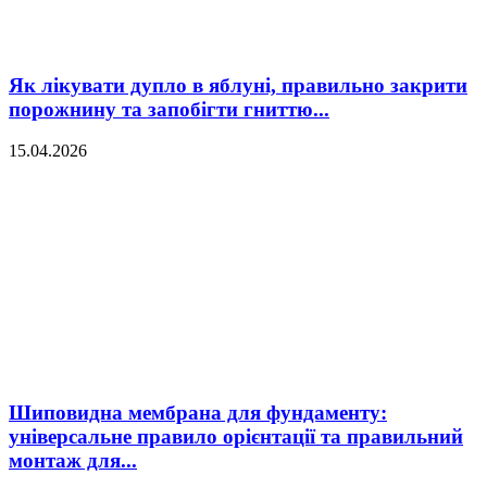
Як лікувати дупло в яблуні, правильно закрити
порожнину та запобігти гниттю...
15.04.2026
Шиповидна мембрана для фундаменту:
універсальне правило орієнтації та правильний
монтаж для...