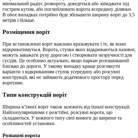
мінімальний радіус розвороту, доведеться або заїжджати під
гострим кутом, або поглиблювати ворота всередину ділянки.
В обох випадках потрібно буде збільшити ширину воріт до 3,5
метрів і більше.
Розміщення воріт
При встановленні воріт важливо враховувати і те, як вони
відкриватимуться. Ворота, стулки яких відкриваються назовні,
можуть заважати руху дорогою і створювати незручності для
сусідів. Це особливо актуально, якщо паркан розташований
близько до дороги. У такому випадку краще розглянути
варіанти з відкриванням стулок усередину або розсувні
конструкції, які не займають додаткового простору перед
воротами.
Типи конструкцій воріт
Ширина в’їзних воріт також залежить від їхньої конструкції.
Найпопулярнішими є розстібні, розсувні ворота, що
складаються. У кожного типу свої вимоги до ширини та
особливостей установки.
Розпашні ворота