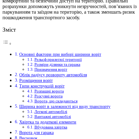
комфортний та безпечний доступ на територію. Правильні
розрахунки допоможуть уникнути незручностей, пов’язаних із
паркуванням та заїздом на територію, а також зменшать ризик
пошкодження транспортного засобу.
Зміст
Основні фактори при виборі ширини воріт
Рельєф прилеглої території
Розміри ділянки та гаража
Призначення воріт
Облік радіусу розвороту автомобіля
Розміщення воріт
Типи конструкцій воріт
Розпашні ворота
Розсувні ворота
Ворота, що складаються
Ширина воріт в залежності від виду транспорту
Легкові автомобілі
Вантажні автомобілі
Хвіртка та додаткові елементи
Вбудована хвіртка
Ворота для гаража
Висновок