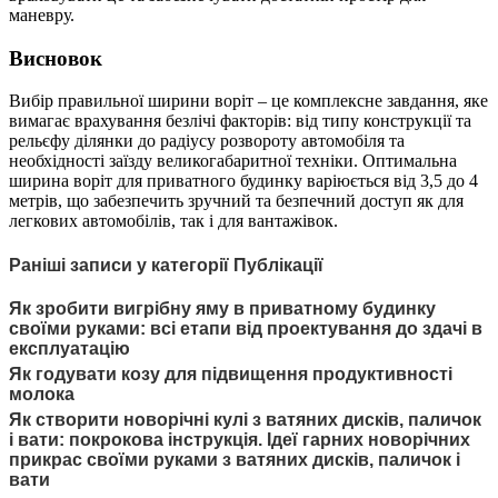
маневру.
Висновок
Вибір правильної ширини воріт – це комплексне завдання, яке
вимагає врахування безлічі факторів: від типу конструкції та
рельєфу ділянки до радіусу розвороту автомобіля та
необхідності заїзду великогабаритної техніки. Оптимальна
ширина воріт для приватного будинку варіюється від 3,5 до 4
метрів, що забезпечить зручний та безпечний доступ як для
легкових автомобілів, так і для вантажівок.
Раніші записи у категорії Публікації
Як зробити вигрібну яму в приватному будинку
своїми руками: всі етапи від проектування до здачі в
експлуатацію
Як годувати козу для підвищення продуктивності
молока
Як створити новорічні кулі з ватяних дисків, паличок
і вати: покрокова інструкція. Ідеї гарних новорічних
прикрас своїми руками з ватяних дисків, паличок і
вати