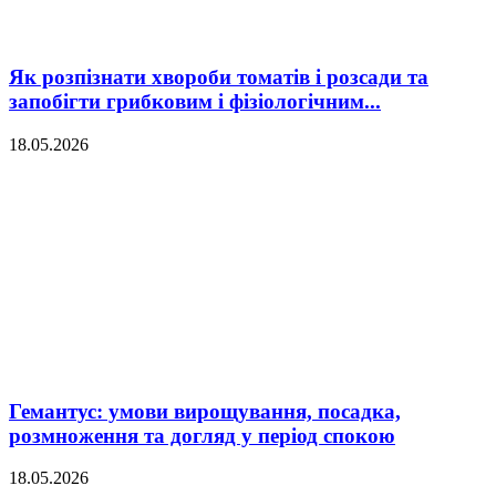
Як розпізнати хвороби томатів і розсади та
запобігти грибковим і фізіологічним...
18.05.2026
Гемантус: умови вирощування, посадка,
розмноження та догляд у період спокою
18.05.2026