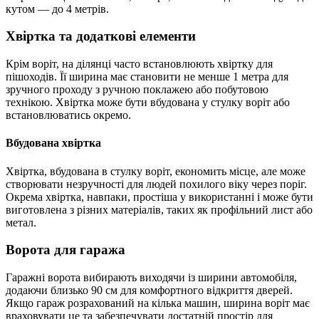
кутом — до 4 метрів.
Хвіртка та додаткові елементи
Крім воріт, на ділянці часто встановлюють хвіртку для
пішоходів. Її ширина має становити не менше 1 метра для
зручного проходу з ручною поклажею або побутовою
технікою. Хвіртка може бути вбудована у стулку воріт або
встановлюватись окремо.
Вбудована хвіртка
Хвіртка, вбудована в стулку воріт, економить місце, але може
створювати незручності для людей похилого віку через поріг.
Окрема хвіртка, навпаки, простіша у використанні і може бути
виготовлена ​​з різних матеріалів, таких як профільний лист або
метал.
Ворота для гаража
Гаражні ворота вибирають виходячи із ширини автомобіля,
додаючи близько 90 см для комфортного відкриття дверей.
Якщо гараж розрахований на кілька машин, ширина воріт має
враховувати це та забезпечувати достатній простір для