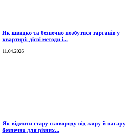
Як швидко та безпечно позбутися тарганів у
квартирі: дієві методи і...
11.04.2026
Як відмити стару сковороду від жиру й нагару
безпечно для різних...