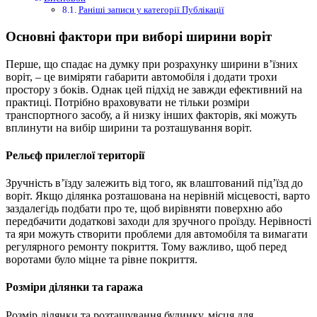
Раніші записи у категорії Публікації
Основні фактори при виборі ширини воріт
Перше, що спадає на думку при розрахунку ширини в’їзних
воріт, – це виміряти габарити автомобіля і додати трохи
простору з боків. Однак цей підхід не завжди ефективний на
практиці. Потрібно враховувати не тільки розміри
транспортного засобу, а й низку інших факторів, які можуть
вплинути на вибір ширини та розташування воріт.
Рельєф прилеглої території
Зручність в’їзду залежить від того, як влаштований під’їзд до
воріт. Якщо ділянка розташована на нерівній місцевості, варто
заздалегідь подбати про те, щоб вирівняти поверхню або
передбачити додаткові заходи для зручного проїзду. Нерівності
та яри можуть створити проблеми для автомобіля та вимагати
регулярного ремонту покриття. Тому важливо, щоб перед
воротами було міцне та рівне покриття.
Розміри ділянки та гаража
Розмір ділянки та розташування будинку, місця для