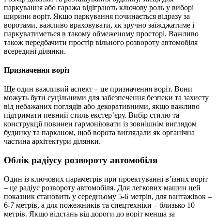
паркування або гаража відіграють ключову роль у виборі
ширини воріт. Якщо паркування починається відразу за
воротами, важливо враховувати, як зручно заїжджатиме і
паркуватиметься в такому обмеженому просторі. Важливо
також передбачити простір вільного розвороту автомобіля
всередині ділянки.
Призначення воріт
Ще один важливий аспект – це призначення воріт. Вони
можуть бути суцільними для забезпечення безпеки та захисту
від небажаних поглядів або декоративними, якщо важливо
підтримати певний стиль екстер’єру. Вибір стилю та
конструкції повинен гармоніювати із зовнішнім виглядом
будинку та парканом, щоб ворота виглядали як органічна
частина архітектури ділянки.
Облік радіусу розвороту автомобіля
Один із ключових параметрів при проектуванні в’їзних воріт
– це радіус розвороту автомобіля. Для легкових машин цей
показник становить у середньому 5-6 метрів, для вантажівок –
6-7 метрів, а для пожежників та спецтехніки – близько 10
метрів. Якщо відстань від дороги до воріт менша за