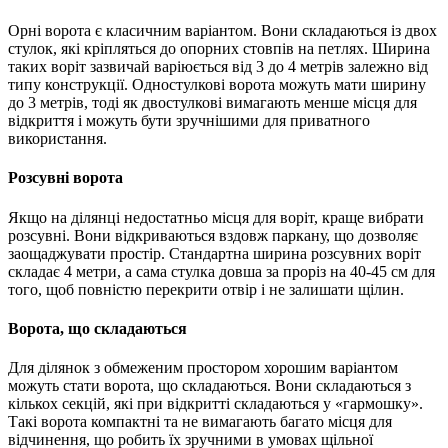
Орні ворота є класичним варіантом. Вони складаються із двох
стулок, які кріпляться до опорних стовпів на петлях. Ширина
таких воріт зазвичай варіюється від 3 до 4 метрів залежно від
типу конструкції. Одностулкові ворота можуть мати ширину
до 3 метрів, тоді як двостулкові вимагають менше місця для
відкриття і можуть бути зручнішими для приватного
використання.
Розсувні ворота
Якщо на ділянці недостатньо місця для воріт, краще вибрати
розсувні. Вони відкриваються вздовж паркану, що дозволяє
заощаджувати простір. Стандартна ширина розсувних воріт
складає 4 метри, а сама стулка довша за проріз на 40-45 см для
того, щоб повністю перекрити отвір і не залишати щілин.
Ворота, що складаються
Для ділянок з обмеженим простором хорошим варіантом
можуть стати ворота, що складаються. Вони складаються з
кількох секцій, які при відкритті складаються у «гармошку».
Такі ворота компактні та не вимагають багато місця для
відчинення, що робить їх зручними в умовах щільної