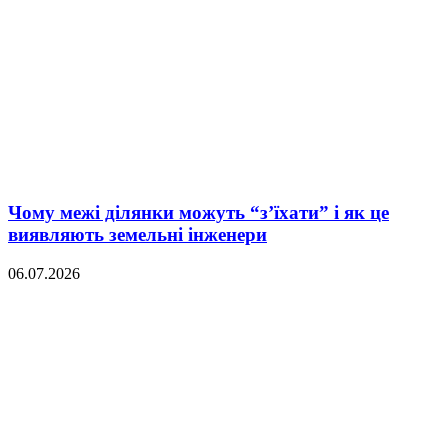
Чому межі ділянки можуть “з’їхати” і як це
виявляють земельні інженери
06.07.2026