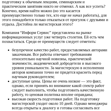
подготовку к обычным лекциям, семинарским и
практическим занятиям никто не отменял. А как все успеть?
Конечно, время найти можно (но это касается
преимущественно только тех, кто еще не начал работать), для
этого понадобится только отказаться от прогулок с друзьями и
отдыха. Достойна ли магистерская этого?
Компания “Информ Сервис” представлена ​​на рынке
информационных услуг уже четверть столетия. Ей есть чем
похвастаться. Среди ее преимуществ следует отметить:
безупречное качество работ, предоставляемых авторами
заказчикам. Все работы отвечают требованиям
относительно научной новизны, практической
значимости, академической добродетели и высокого
уровня уникальности. За магистерскую в исполнении
авторов компании точно не придется краснеть перед
научным руководителем;
доступные цены. Цены не очень низкие — это факт,
однако, если принять во внимание какой спектр работ
следует выполнить, чтобы подготовить качественную
работу, то ценовая политика вполне оправдана;
высокая скорость подготовки работ. На подготовку
магистерской уходит около 10 дней. Однако менеджеры
всегда открыты к диалогу и готовы согласовать все