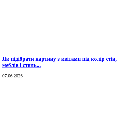
Як підібрати картину з квітами під колір стін,
меблів і стиль...
07.06.2026