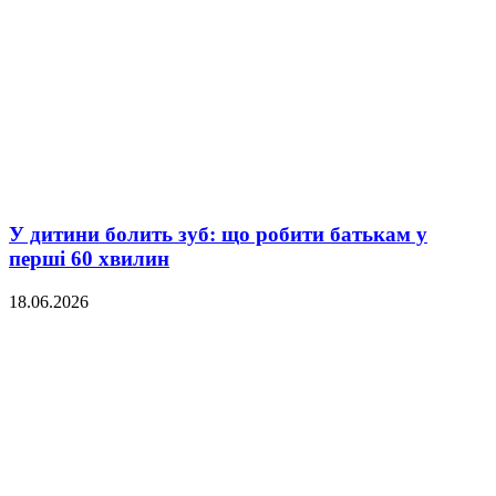
У дитини болить зуб: що робити батькам у
перші 60 хвилин
18.06.2026