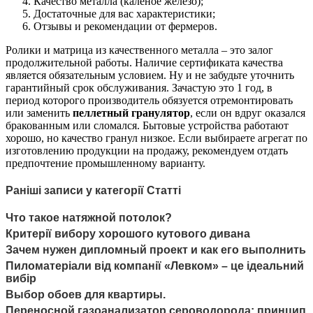
Качество металла (каленое железо);
Достаточные для вас характеристики;
Отзывы и рекомендации от фермеров.
Ролики и матрица из качественного металла – это залог
продолжительной работы. Наличие сертификата качества
является обязательным условием. Ну и не забудьте уточнить
гарантийный срок обслуживания. Зачастую это 1 год, в
период которого производитель обязуется отремонтировать
или заменить
пеллетный гранулятор
, если он вдруг оказался
бракованным или сломался. Бытовые устройства работают
хорошо, но качество гранул низкое. Если выбираете агрегат по
изготовлению продукции на продажу, рекомендуем отдать
предпочтение промышленному варианту.
Раніші записи у категорії Статті
Что такое натяжной потолок?
Критерії вибору хорошого кутового дивана
Зачем нужен дипломный проект и как его выполнить
Пиломатеріали від компанії «Левком» – це ідеальний
вибір
Выбор обоев для квартиры.
Переносной газоанализатор сероводорода: принцип