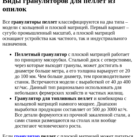
Виды грануляторов для пеллет из
опилок
Все
грануляторы пеллет
классифицируются на два типа –
модели с кольцевой и плоской матрицей. Первый вариант –
сугубо промышленный масштаб, а плоской матрицей
оснащают устройства как частного, так и индустриального
назначения.
Пеллетный гранулятор
с плоской матрицей работает
по принципу мясорубки. Стальной диск с отверстиями,
через которые выходят гранулы, может достигать в
диаметре больше метра, а его толщина варьирует от 20
до 100 мм. Чем больше диаметр, тем производительнее
станок. Встречаются модели с выработкой от 40 до 400
кг/час. Данный тип рационально использовать для
небольших фермерских хозяйств и частных жилищ.
Гранулятор для топливных пеллет
и комбикорма с
кольцевой матрицей намного мощнее. Диапазон
выработки продукции составляет от 500 до 3000 кг/ч.
Все детали формуются из прочной закаленной стали, а
сами станки размещаются на столах или вообще
достигают человеческого роста.
Если
гранулятор
пеллет
с плоской матрицей может питаться