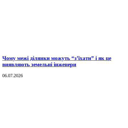
Чому межі ділянки можуть “з’їхати” і як це
виявляють земельні інженери
06.07.2026