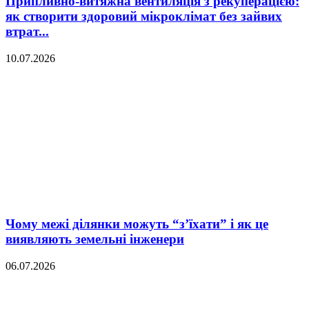
Припливно-витяжна вентиляція з рекуперацією:
як створити здоровий мікроклімат без зайвих
втрат...
10.07.2026
Чому межі ділянки можуть “з’їхати” і як це
виявляють земельні інженери
06.07.2026