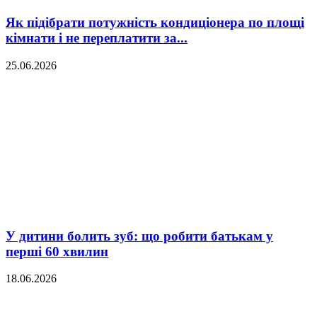
Як підібрати потужність кондиціонера по площі
кімнати і не переплатити за...
25.06.2026
У дитини болить зуб: що робити батькам у
перші 60 хвилин
18.06.2026