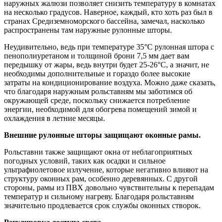
наружных жалюзи позволяет снизить температуру в комнатах
на несколько градусов. Наверное, каждый, кто хоть раз был в
странах Средиземноморского бассейна, замечал, насколько
распространены там наружные рулонные шторы.
Неудивительно, ведь при температуре 35°С рулонная штора с
пенополиуретаном и толщиной брони 7,5 мм дает вам
передышку от жары, ведь внутри будет 25-26°С, а значит, не
необходимы дополнительные и гораздо более высокие
затраты на кондиционирование воздуха. Можно даже сказать,
что благодаря наружным рольставням мы заботимся об
окружающей среде, поскольку снижается потребление
энергии, необходимой для обогрева помещений зимой и
охлаждения в летние месяцы.
Внешние рулонные шторы защищают оконные рамы.
Рольставни также защищают окна от неблагоприятных
погодных условий, таких как осадки и сильное
ультрафиолетовое излучение, которые негативно влияют на
структуру оконных рам, особенно деревянных. С другой
стороны, рамы из ПВХ довольно чувствительны к перепадам
температур и сильному нагреву. Благодаря рольставням
значительно продлевается срок службы оконных створок.