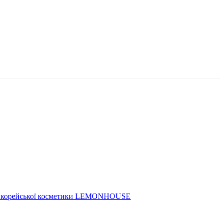
поділіться
ину корейської косметики LEMONHOUSE