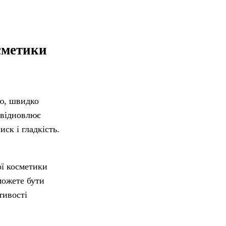
осметики
єю, швидко
 відновлює
ск і гладкість.
ої косметики
можете бути
тивості