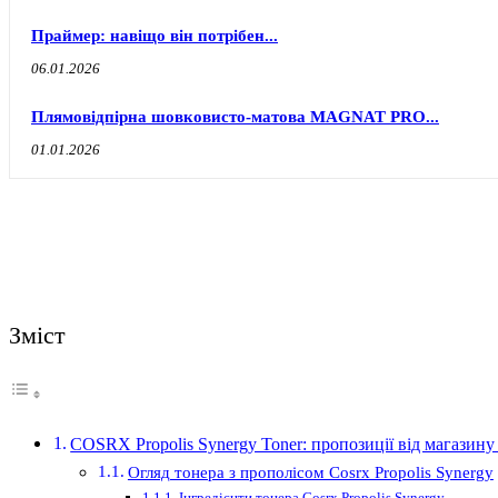
Праймер: навіщо він потрібен...
06.01.2026
Плямовідпірна шовковисто-матова MAGNAT PRO...
01.01.2026
Зміст
COSRX Propolis Synergy Toner: пропозиції від магаз
Огляд тонера з прополісом Cosrx Propolis Synergy
Інгредієнти тонера Cosrx Propolis Synergy