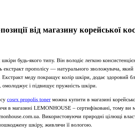
позиції від магазину корейської к
 шкіри будь-якого типу.
Він володіє легкою консистенці
ть екстракт прополісу ― натурального зволожувача, який
 Екстракт меду покращує колір шкіри, додає здоровий бли
с, омолоджує і підвищує пружність шкіри.
ісу
cosrx propolis toner
можна купити в магазині корейськ
чя в магазині LEMONHOUSE – сертифіковані, тому ви 
 lemonhouse.com.ua. Використовуючи природні цілющі влас
пошкоджену шкіру, живлячи її вологою.