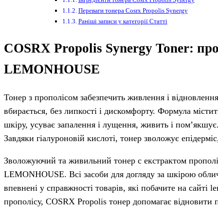
Переваги тонера Cosrx Propolis Synergy
Раніші записи у категорії Статті
COSRX Propolis Synergy Toner: про
LEMONHOUSE
Тонер з прополісом забезпечить живлення і відновлення
вбирається, без липкості і дискомфорту. Формула місти
шкіру, усуває запалення і лущення, живить і пом’якшує.
Завдяки гіалуроновій кислоті, тонер зволожує епідермі
Зволожуючий та живильний тонер с екстрактом пропол
LEMONHOUSE. Всі засоби для догляду за шкірою облич
впевнені у справжності товарів, які побачите на сайті
прополісу, COSRX Propolis тонер допомагає відновити 