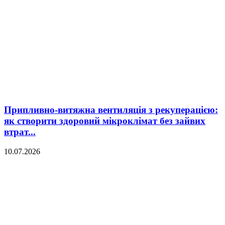
Припливно-витяжна вентиляція з рекуперацією:
як створити здоровий мікроклімат без зайвих
втрат...
10.07.2026