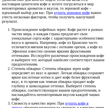
настоящим ценителем кофе и хотите погрузиться в мир
неповторимых ароматов и вкусов, то зерновой кофе –
идеальный выбор для вас. При
купить зерновое кофе
важно
учесть несколько факторов, чтобы получить наилучший
результат.
Происхождение кофейных зерен: Кофе растет в разных
частях мира, и каждая страна предлагает свои
уникальные сорта кофе с характерными особенностями
вкуса и аромата. Например, кофе из Бразилии часто
отличается мягким вкусом с нотками орехов, а кофе из
Эфиопии известен своими яркими фруктовыми
оттенками. Исследуйте различные происхождения кофе
и выберите тот, который наиболее соответствует вашим
предпочтениям.
Степень обжарки: Степень обжарки зерен кофе
определяет их вкус и аромат. Легкая обжарка сохраняет
яркие кислотные нотки и дает кофе более фруктовый
вкус, в то время как темная обжарка придает кофе
глубину и шоколадные оттенки. Выберите степень
обжарки, соответствующую вашим предпочтениям, и
наслаждайтесь неповторимым вкусом каждой чашки
кофе.
Свежесть и качество зерен: При
купить кофе в
зернах
обратите внимание на свежесть и качество зерен.