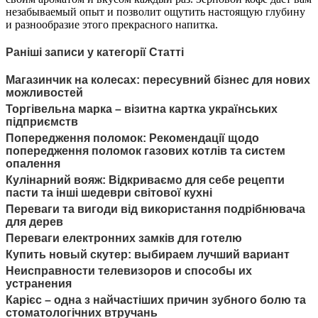
незабываемый опыт и позволит ощутить настоящую глубину
и разнообразие этого прекрасного напитка.
Раніші записи у категорії Статті
Магазинчик на колесах: пересувний бізнес для нових
можливостей
Торгівельна марка – візитна картка українських
підприємств
Попередження поломок: Рекомендації щодо
попередження поломок газових котлів та систем
опалення
Кулінарний вояж: Відкриваємо для себе рецепти
пасти та інші шедеври світової кухні
Переваги та вигоди від використання подрібнювача
для дерев
Переваги електронних замків для готелю
Купить новый скутер: выбираем лучший вариант
Неисправности телевизоров и способы их
устранения
Карієс – одна з найчастіших причин зубного болю та
стоматологічних втручань