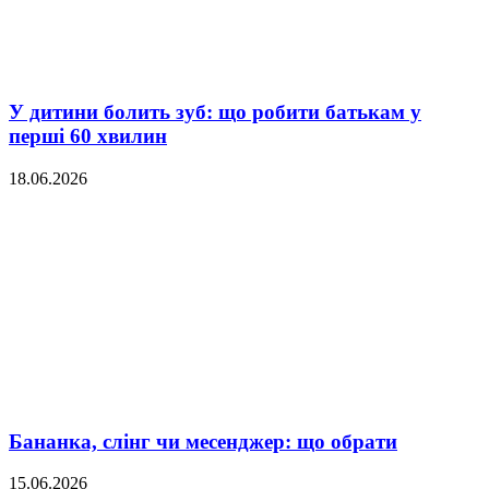
У дитини болить зуб: що робити батькам у
перші 60 хвилин
18.06.2026
Бананка, слінг чи месенджер: що обрати
15.06.2026