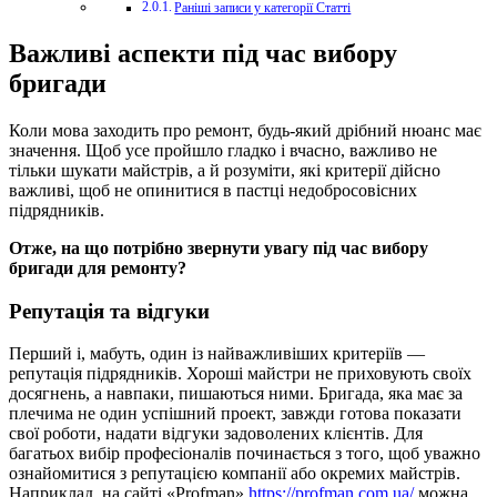
Раніші записи у категорії Статті
Важливі аспекти під час вибору
бригади
Коли мова заходить про ремонт, будь-який дрібний нюанс має
значення. Щоб усе пройшло гладко і вчасно, важливо не
тільки шукати майстрів, а й розуміти, які критерії дійсно
важливі, щоб не опинитися в пастці недобросовісних
підрядників.
Отже, на що потрібно звернути увагу під час вибору
бригади для ремонту?
Репутація та відгуки
Перший і, мабуть, один із найважливіших критеріїв —
репутація підрядників. Хороші майстри не приховують своїх
досягнень, а навпаки, пишаються ними. Бригада, яка має за
плечима не один успішний проект, завжди готова показати
свої роботи, надати відгуки задоволених клієнтів. Для
багатьох вибір професіоналів починається з того, щоб уважно
ознайомитися з репутацією компанії або окремих майстрів.
Наприклад, на сайті «Profman»
https://profman.com.ua/
можна