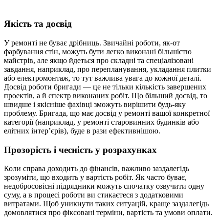
Якість та досвід
У ремонті не буває дрібниць. Звичайні роботи, як-от
фарбування стін, можуть бути легко виконані більшістю
майстрів, але якщо йдеться про складні та спеціалізовані
завдання, наприклад, про перепланування, укладання плитки
або електромонтаж, то тут важлива увага до кожної деталі.
Досвід роботи бригади — це не тільки кількість завершених
проектів, а й спектр виконаних робіт. Що більший досвід, то
швидше і якісніше фахівці зможуть вирішити будь-яку
проблему. Бригада, що має досвід у ремонті вашої конкретної
категорії (наприклад, у ремонті старовинних будинків або
елітних інтер’єрів), буде в рази ефективнішою.
Прозорість і чесність у розрахунках
Коли справа доходить до фінансів, важливо заздалегідь
зрозуміти, що входить у вартість робіт. Як часто буває,
недобросовісні підрядники можуть спочатку озвучити одну
суму, а в процесі роботи ви стикаєтеся з додатковими
витратами. Щоб уникнути таких ситуацій, краще заздалегідь
домовлятися про фіксовані терміни, вартість та умови оплати.