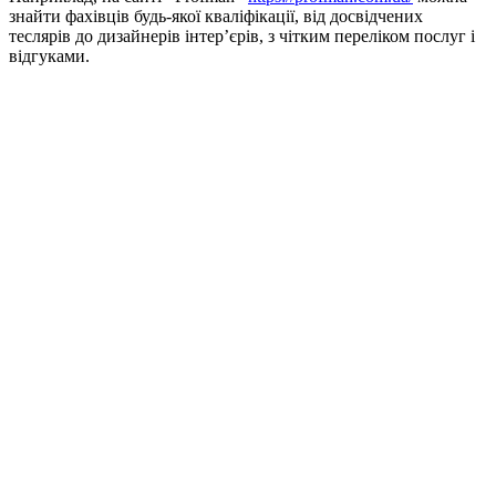
знайти фахівців будь-якої кваліфікації, від досвідчених
теслярів до дизайнерів інтер’єрів, з чітким переліком послуг і
відгуками.