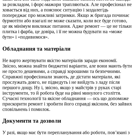
за розкладом, і форс-мажори трапляються. Але професіонал не
ховається від них, а пояснює ситуацію і заздалегідь
попереджає про можливі затримки. Якщо ж бригада починає
бурмотіти або взагалі не може сказати, коли все буде готово,
це як мінімум викликає питання. Адже ремонт — це не тільки
плитка і фарба, це довіра, і її не можна будувати на «може
бути» і «подивимося».
Обладнання та матеріали
Не варто жертвувати якістю матеріалів заради економії.
Звісно, можна знайти бюджетні варіанти, але вони мають бути
не просто дешевими, а справді хорошими та безпечними.
Справжні професіонали знають, де дістати матеріали, які
прослужать довго, не підведуть і не вийдуть з ладу після
першого дощу. Ну і, звісно, якщо у майстрів у руках старі
інструменти, то й робота буде на рівні минулого століття.
Сучасні технології та якісне обладнання — ось що допоможе
прискорити ремонт і зробити його справді якісним, без зайвих
сповільнень і помилок.
Документи та дозволи
У разі, якщо має бути перепланування або роботи, пов’язані з