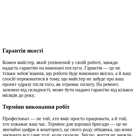
Гарантія якості
Кожен майстер, який упевнений у своїй роботі, завжди
надасть гарантію на виконані послуги. Гарантія — це не
тільки зобов’язання, що роботи буде виконано якісно, а й ваш
спосіб переконатися в тому, що майстер не забуде про ваш
проект одразу після того, як отримає оплату. На ремонт,
залежно від складності, може бути надано гарантію від кількох
місяців до року.
Терміни виконання робіт
Професіонал — не той, хто вміє просто працювати, а й той,
хто поважає ваш час. Терміни для хорошої бригади — це не
звичайні цифри в кошторисі, це свого роду обіцянка, що вони
закінчать все саме тоді, коли сказали. Звісно, життя не завжди