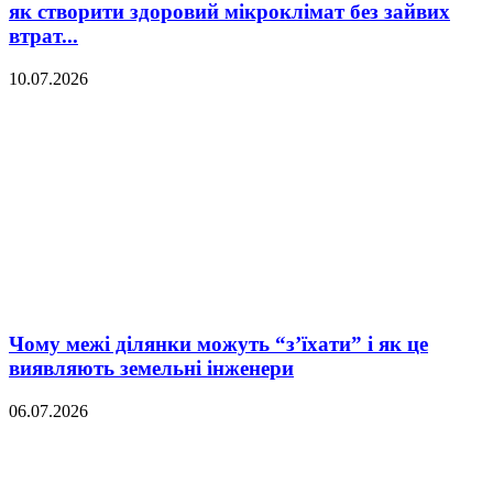
як створити здоровий мікроклімат без зайвих
втрат...
10.07.2026
Чому межі ділянки можуть “з’їхати” і як це
виявляють земельні інженери
06.07.2026