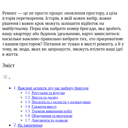
Ремонт — це не просто процес оновлення простору, а ціла
історія перетворення. Історія, в якій кожен вибір, кожне
рішення і кожен крок можуть залишити відбиток на
майбутньому. Перш ніж набрати номер бригади, яка зробить
вашу квартиру або будинок ідеальними, варто замислитися:
наскільки важливо правильно вибрати тих, хто працюватиме
з вашим простором? Питання не тільки в якості ремонту, а й у
тому, як люди, яких ви запрошуєте, зможуть втілити ваші ідеї
в життя.
Зміст
Важливі аспекти під час вибору бригади
Репутація та відгуки
Якість та досвід
Прозорість і чесність у розрахунках
Гарантія якості
Терміни виконання робіт
Обладнання та матеріали
Документи та дозволи
На закінчення