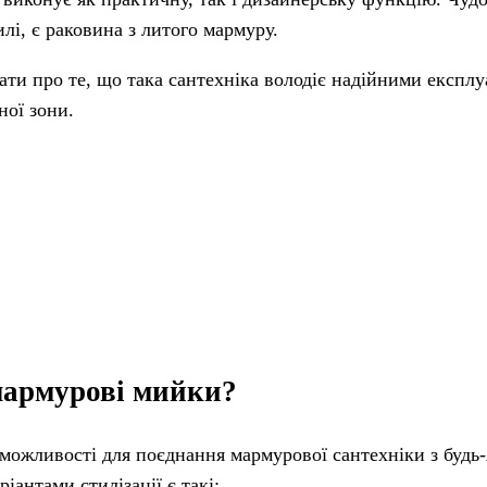
лі, є раковина з литого мармуру.
нати про те, що така сантехніка володіє надійними експл
ної зони.
мармурові мийки?
 можливості для поєднання мармурової сантехніки з будь
антами стилізації є такі: