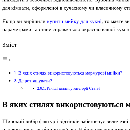
для кімнати, оформленої в сучасному чи класичному сти
Якщо ви вирішили
купити мийку для кухні
, то маєте з
параметрами та стане справжньою окрасою вашої кухон
Зміст
В яких стилях використовуються мармурові мийки?
Де розташувати?
Раніші записи у категорії Статті
В яких стилях використовуються 
Широкий вибір фактур і відтінків забезпечує величезні
напрямками в дизайні інтер’єрів. Найпопулярнішими варі