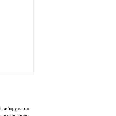
ї вибору варто
довим рішенням