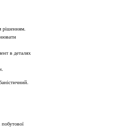
м рішенням.
внювати
ент в деталях
и.
рбаністичний.
 побутової