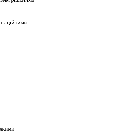
уатаційними
-якими