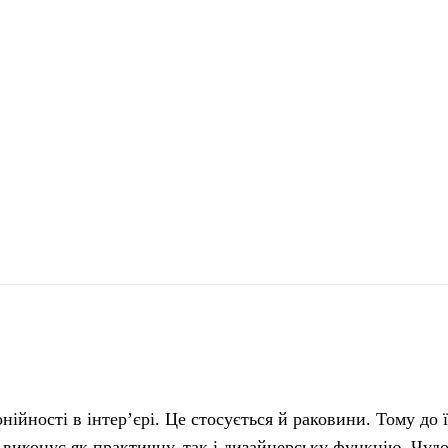
поділіться
нійності в інтер’єрі.
Це стосується й раковини. Тому до ї
а виконує як практичну, так і дизайнерську функцію. Чу