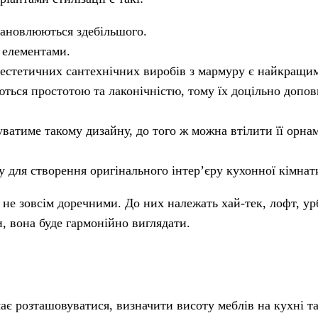
тановлюються здебільшого.
 елементами.
 естетичних сантехнічних виробів з мармуру є найкращи
яються простотою та лаконічністю, тому їх доцільно допо
атиме такому дизайну, до того ж можна втілити її орнам
у для створення оригінального інтер’єру кухонної кімнат
ь не зовсім доречними. До них належать хай-тек, лофт, у
 вона буде гармонійно виглядати.
є розташовуватися, визначити висоту меблів на кухні та