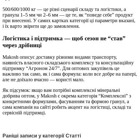
500/600/1000 кг — це різні сценарії складу та логістики, а
гранула 1–5 мм чи 2–6 мм — це те, як “поведе себе” продукт
при внесенні. У самих картках категорії ці параметри вказані,
і їх варто звірити ще до замовлення.
Логістика і підтримка — щоб сезон не “став”
через дрібниці
Makosh описує доставку різними видами транспорту,
наявність власного складського комплексу та консультаційну
підтримку “Агроном 24/7”. Для оптових закупівель це
важливо так само, як і сама формула: коли все добре на папері,
але не доїхало вчасно — користі мало.
Як підсумок: якщо вам потрібні комплексні мінеральні
добрива оптом, у Makosh є окрема категорія “Комплексні” з
конкретними формулами, фасуванням та формою гранул, а
сама компанія на сайті робить акцент на логістиці, складі та
сервісній підтримці.
Раніші записи у категорії Статті