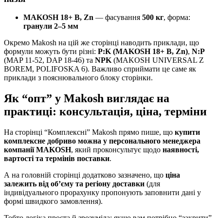
MAKOSH 18+ B, Zn
— фасування
500 кг
, форма:
гранули 2–5 мм
Окремо Makosh на цій же сторінці наводить приклади, що
формули можуть бути різні:
P:K (MAKOSH 18+ B, Zn)
,
N:P
(MAP 11-52, DAP 18-46) та
NPK
(MAKOSH UNIVERSAL Z
BOREM, POLIFOSKA 6). Важливо сприймати це саме як
приклади з пояснювального блоку сторінки.
Як “опт” у Makosh виглядає на
практиці: консультація, ціна, терміни
На сторінці “Комплексні” Makosh прямо пише, що
купити
комплексне добриво можна у персонального менеджера
компанії MAKOSH
, який проконсультує щодо
наявності,
вартості та термінів поставки
.
А на головній сторінці додатково зазначено, що
ціна
залежить від об’єму та регіону доставки
(для
індивідуального прорахунку пропонують заповнити дані у
формі швидкого замовлення).
Тобто логіка проста й зрозуміла: якщо вам потрібно “закрити”