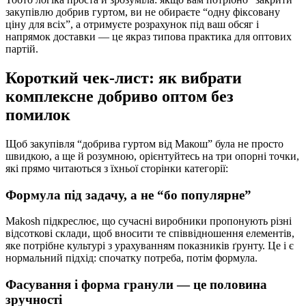
закупівлю добрив гуртом, ви не обираєте “одну фіксовану
ціну для всіх”, а отримуєте розрахунок під ваш обсяг і
напрямок доставки — це якраз типова практика для оптових
партій.
Короткий чек-лист: як вибрати
комплексне добриво оптом без
помилок
Щоб закупівля “добрива гуртом від Макош” була не просто
швидкою, а ще й розумною, орієнтуйтесь на три опорні точки,
які прямо читаються з їхньої сторінки категорії:
Формула під задачу, а не “бо популярне”
Makosh підкреслює, що сучасні виробники пропонують різні
відсоткові склади, щоб вносити те співвідношення елементів,
яке потрібне культурі з урахуванням показників ґрунту. Це і є
нормальний підхід: спочатку потреба, потім формула.
Фасування і форма гранули — це половина
зручності