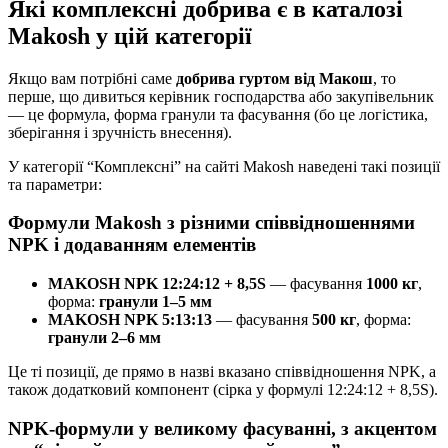
Які комплексні добрива є в каталозі
Makosh у цій категорії
Якщо вам потрібні саме
добрива гуртом від Макош
, то
перше, що дивиться керівник господарства або закупівельник
— це формула, форма гранули та фасування (бо це логістика,
зберігання і зручність внесення).
У категорії “Комплексні” на сайті Makosh наведені такі позиції
та параметри:
Формули Makosh з різними співвідношеннями
NPK і додаванням елементів
MAKOSH NPK 12:24:12 + 8,5S
— фасування
1000 кг
,
форма:
гранули 1–5 мм
MAKOSH NPK 5:13:13
— фасування
500 кг
, форма:
гранули 2–6 мм
Це ті позиції, де прямо в назві вказано співвідношення NPK, а
також додатковий компонент (сірка у формулі 12:24:12 + 8,5S).
NPK-формули у великому фасуванні, з акцентом