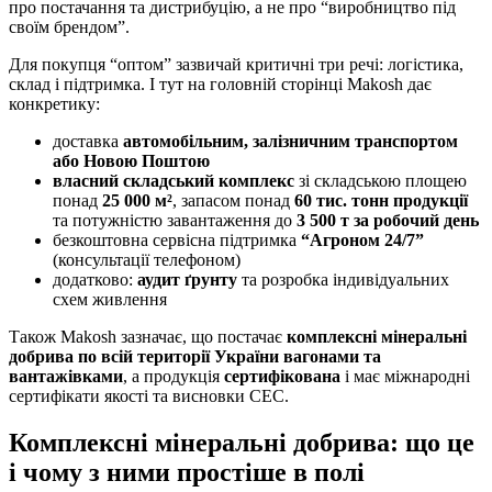
про постачання та дистрибуцію, а не про “виробництво під
своїм брендом”.
Для покупця “оптом” зазвичай критичні три речі: логістика,
склад і підтримка. І тут на головній сторінці Makosh дає
конкретику:
доставка
автомобільним, залізничним транспортом
або Новою Поштою
власний складський комплекс
зі складською площею
понад
25 000 м²
, запасом понад
60 тис. тонн продукції
та потужністю завантаження до
3 500 т за робочий день
безкоштовна сервісна підтримка
“Агроном 24/7”
(консультації телефоном)
додатково:
аудит ґрунту
та розробка індивідуальних
схем живлення
Також Makosh зазначає, що постачає
комплексні мінеральні
добрива по всій території України вагонами та
вантажівками
, а продукція
сертифікована
і має міжнародні
сертифікати якості та висновки СЕС.
Комплексні мінеральні добрива: що це
і чому з ними простіше в полі