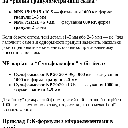
на “рівний гранулометричний склад”
NPK 15:15:15 +10 S
— фасування
1000 кг
, форма:
гранули 1–5 мм
NPK 7:21:21 +S +Zn
— фасування
600 кг
, форма:
гранули 2–5 мм
Коли берете оптом, такі деталі (1–5 мм або 2–5 мм) — не “для
галочки”: саме від однорідності гранули залежить, наскільки
рівно працюватиме внесення, особливо при локальному
внесенні з посівом.
NP-варіанти “Сульфоамофос” у біг-бегах
Сульфоамофос NP 20-20 + 9S, 1000 кг
— фасування
1000 кг
, форма:
гранули 2–5 мм
Сульфоамофос NP 20:20 +13 S
— фасування
1000 кг
,
форма:
гранули 2–5 мм
Для “опту” це якраз той формат, який найчастіше й потрібен:
1000 кг — зручно по складу, по доставці та по механізації
розвантаження.
Приклад P:K-формули з мікроелементами в
назві