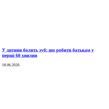
У дитини болить зуб: що робити батькам у
перші 60 хвилин
18.06.2026