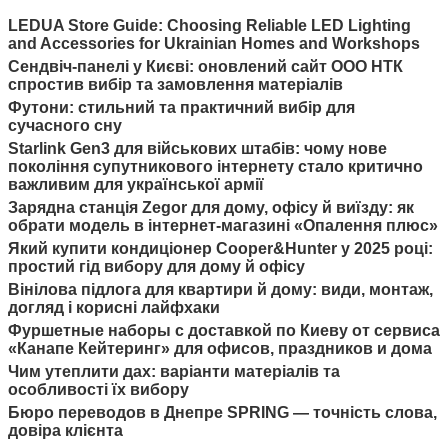
LEDUA Store Guide: Choosing Reliable LED Lighting
and Accessories for Ukrainian Homes and Workshops
Сендвіч-панелі у Києві: оновлений сайт ООО НТК
спростив вибір та замовлення матеріалів
Футони: стильний та практичний вибір для
сучасного сну
Starlink Gen3 для військових штабів: чому нове
покоління супутникового інтернету стало критично
важливим для української армії
Зарядна станція Zegor для дому, офісу й виїзду: як
обрати модель в інтернет-магазині «Опалення плюс»
Який купити кондиціонер Cooper&Hunter у 2025 році:
простий гід вибору для дому й офісу
Вінілова підлога для квартири й дому: види, монтаж,
догляд і корисні лайфхаки
Фуршетные наборы с доставкой по Киеву от сервиса
«Канапе Кейтеринг» для офисов, праздников и дома
Чим утеплити дах: варіанти матеріалів та
особливості їх вибору
Бюро переводов в Днепре SPRING — точність слова,
довіра клієнта