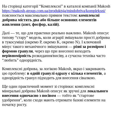
На сторінці категорії “Комплексні” в каталозі компанії Makosh
https://makosh-group.com.ua/produktsja/mindobriva/kompleksni/
пояснюється максимально прямим текстом:
комплексні
добрива містять два або більше основних елементів
живлення (азот, фосфор, калій)
.
Далі — те, що для практики реально важливо. Makosh описує
типову “стару” модель, коли аграрії змішували прості добрива
в тукосуміші (окремо P, окремо K, окремо N). І ключовий
мінус такого механічного змішування —
різні за розміром і
формою гранули
, через що при внесенні виходить
нерівномірність
розкидання/висіву, а сучасна техніка часто
“любить” однорідність.
Комплексні добрива, за логікою Makosh, якраз і закривають
цю проблему:
в одній гранулі одразу є кілька елементів
, а
однорідність гранул підходить для внесення сівалкою.
Ще один практичний момент зі сторінки: комплексні
мінеральні добрива Makosh описує як зручні для
локального
внесення одночасно з посівом
— тобто як “стартове
удобрення”, коли сходи мають отримати базові елементи на
початку росту.