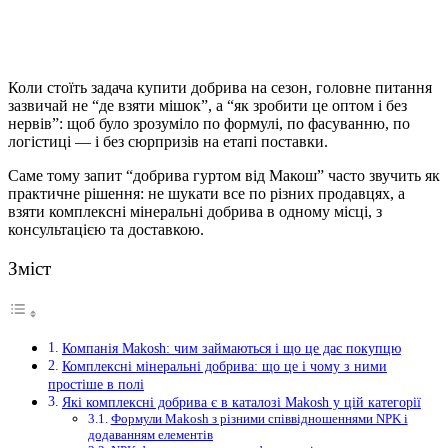
Коли стоїть задача купити добрива на сезон, головне питання
зазвичай не “де взяти мішок”, а “як зробити це оптом і без
нервів”: щоб було зрозуміло по формулі, по фасуванню, по
логістиці — і без сюрпризів на етапі поставки.
Саме тому запит “добрива гуртом від Макош” часто звучить як
практичне рішення: не шукати все по різних продавцях, а
взяти комплексні мінеральні добрива в одному місці, з
консультацією та доставкою.
Зміст
Компанія Makosh: чим займаються і що це дає покупцю
Комплексні мінеральні добрива: що це і чому з ними
простіше в полі
Які комплексні добрива є в каталозі Makosh у цій категорії
Формули Makosh з різними співвідношеннями NPK і
додаванням елементів