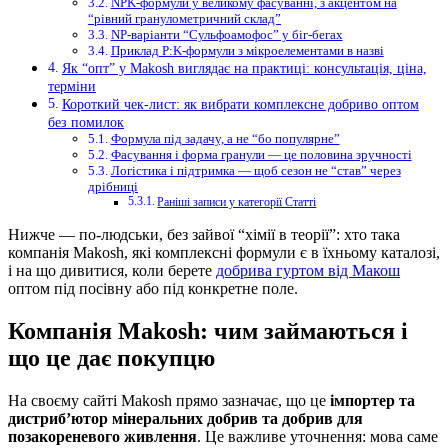
NPK-формули у великому фасуванні, з акцентом на
“рівний гранулометричний склад”
NP-варіанти “Сульфоамофос” у біг-бегах
Приклад P:K-формули з мікроелементами в назві
Як “опт” у Makosh виглядає на практиці: консультація, ціна,
терміни
Короткий чек-лист: як вибрати комплексне добриво оптом
без помилок
Формула під задачу, а не “бо популярне”
Фасування і форма гранули — це половина зручності
Логістика і підтримка — щоб сезон не “став” через
дрібниці
Раніші записи у категорії Статті
Нижче — по-людськи, без зайвої “хімії в теорії”: хто така
компанія Makosh, які комплексні формули є в їхньому каталозі,
і на що дивитися, коли берете
добрива гуртом від Макош
оптом під посівну або під конкретне поле.
Компанія Makosh: чим займаються і
що це дає покупцю
На своєму сайті Makosh прямо зазначає, що це
імпортер та
дистриб’ютор мінеральних добрив та добрив для
позакореневого живлення
. Це важливе уточнення: мова саме