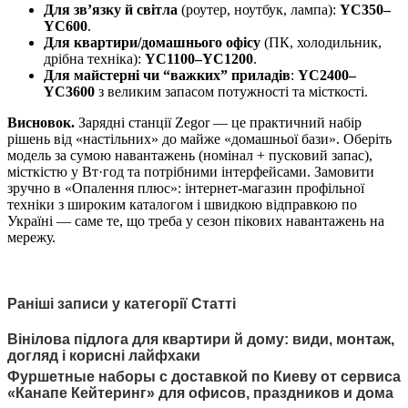
Для зв’язку й світла
(роутер, ноутбук, лампа):
YC350–
YC600
.
Для квартири/домашнього офісу
(ПК, холодильник,
дрібна техніка):
YC1100–YC1200
.
Для майстерні чи “важких” приладів
:
YC2400–
YC3600
з великим запасом потужності та місткості.
Висновок.
Зарядні станції Zegor — це практичний набір
рішень від «настільних» до майже «домашньої бази». Оберіть
модель за сумою навантажень (номінал + пусковий запас),
місткістю у Вт·год та потрібними інтерфейсами. Замовити
зручно в «Опалення плюс»: інтернет-магазин профільної
техніки з широким каталогом і швидкою відправкою по
Україні — саме те, що треба у сезон пікових навантажень на
мережу.
Раніші записи у категорії Статті
Вінілова підлога для квартири й дому: види, монтаж,
догляд і корисні лайфхаки
Фуршетные наборы с доставкой по Киеву от сервиса
«Канапе Кейтеринг» для офисов, праздников и дома