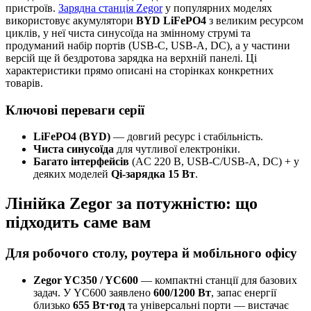
пристроїв.
Зарядна станція Zegor
у популярних моделях
використовує акумулятори
BYD LiFePO4
з великим ресурсом
циклів, у неї чиста синусоїда на змінному струмі та
продуманий набір портів (USB-C, USB-A, DC), а у частини
версій ще й бездротова зарядка на верхній панелі. Ці
характеристики прямо описані на сторінках конкретних
товарів.
Ключові переваги серії
LiFePO4 (BYD)
— довгий ресурс і стабільність.
Чиста синусоїда
для чутливої електроніки.
Багато інтерфейсів
(AC 220 В, USB-C/USB-A, DC) + у
деяких моделей
Qi-зарядка 15 Вт
.
Лінійка Zegor за потужністю: що
підходить саме вам
Для робочого столу, роутера й мобільного офісу
Zegor YC350 / YC600
— компактні станції для базових
задач. У YC600 заявлено
600/1200 Вт
, запас енергії
близько
655 Вт·год
та універсальні порти — вистачає