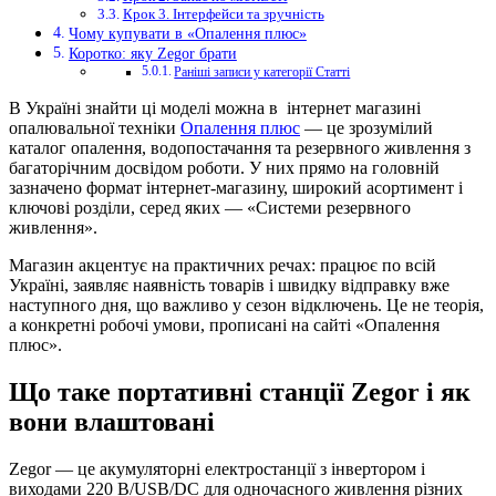
Крок 3. Інтерфейси та зручність
Чому купувати в «Опалення плюс»
Коротко: яку Zegor брати
Раніші записи у категорії Статті
В Україні знайти ці моделі можна в інтернет магазині
опалювальної техніки
Опалення плюс
— це зрозумілий
каталог опалення, водопостачання та резервного живлення з
багаторічним досвідом роботи. У них прямо на головній
зазначено формат інтернет-магазину, широкий асортимент і
ключові розділи, серед яких — «Системи резервного
живлення».
Магазин акцентує на практичних речах: працює по всій
Україні, заявляє наявність товарів і швидку відправку вже
наступного дня, що важливо у сезон відключень. Це не теорія,
а конкретні робочі умови, прописані на сайті «Опалення
плюс».
Що таке портативні станції Zegor і як
вони влаштовані
Zegor — це акумуляторні електростанції з інвертором і
виходами 220 В/USB/DC для одночасного живлення різних