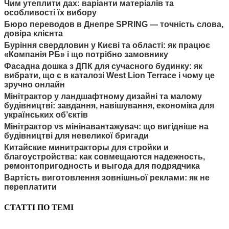
Чим утеплити дах: варіанти матеріалів та
особливості їх вибору
Бюро переводов в Днепре SPRING — точність слова,
довіра клієнта
Буріння свердловин у Києві та області: як працює
«Компанія РБ» і що потрібно замовнику
Фасадна дошка з ДПК для сучасного будинку: як
вибрати, що є в каталозі West Lion Terrace і чому це
зручно онлайн
Мінітрактор у ландшафтному дизайні та малому
будівництві: завдання, навішування, економіка для
українських об’єктів
Мінітрактор vs мінінавантажувач: що вигідніше на
будівництві для невеликої бригади
Китайские минитракторы для стройки и
благоустройства: как совмещаются надежность,
ремонтопригодность и выгода для подрядчика
Вартість виготовлення зовнішньої реклами: як не
переплатити
СТАТТІ ПО ТЕМІ