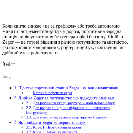
Коли світло зникає «не за графіком» або треба автономно
живити інструменти/ноутбук у дорозі, портативна зарядна
станція вирішує питання без генераторів і бензину.
Лінійка
Zegor — це готові рішення з різною потужністю та місткістю,
які підхоплять холодильник, роутер, ноутбук, освітлення чи
дрібний електроінструмент.
Зміст
Що таке портативні станції Zegor і як вони влаштовані
Ключові переваги серії
Лінійка Zegor за потужністю: що підходить саме вам
Для робочого столу, роутера й мобільного офісу
Для квартири під час відключень і невеликого
інструменту
Для майстерні, великої квартири чи будинку
Як підібрати Zegor «з першого разу»
Крок 1. Перелік навантажень
Крок 2. Запас по місткості