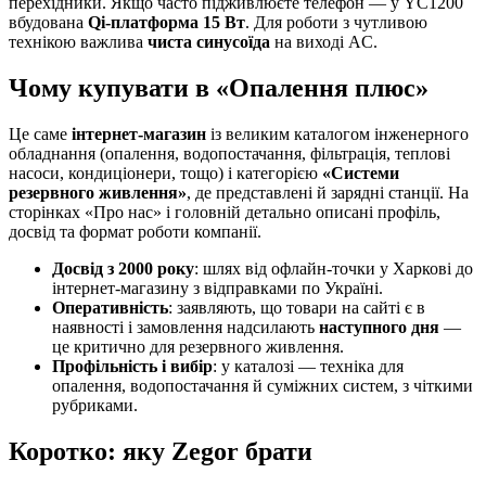
перехідники. Якщо часто підживлюєте телефон — у YC1200
вбудована
Qi-платформа 15 Вт
. Для роботи з чутливою
технікою важлива
чиста синусоїда
на виході AC.
Чому купувати в «Опалення плюс»
Це саме
інтернет-магазин
із великим каталогом інженерного
обладнання (опалення, водопостачання, фільтрація, теплові
насоси, кондиціонери, тощо) і категорією
«Системи
резервного живлення»
, де представлені й зарядні станції. На
сторінках «Про нас» і головній детально описані профіль,
досвід та формат роботи компанії.
Досвід з 2000 року
: шлях від офлайн-точки у Харкові до
інтернет-магазину з відправками по Україні.
Оперативність
: заявляють, що товари на сайті є в
наявності і замовлення надсилають
наступного дня
—
це критично для резервного живлення.
Профільність і вибір
: у каталозі — техніка для
опалення, водопостачання й суміжних систем, з чіткими
рубриками.
Коротко: яку Zegor брати