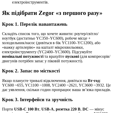
електроінструментів.
Як підібрати Zegor «з першого разу»
Крок 1. Перелік навантажень
Складіть список того, що хочете живити: роутер/світло/
ноутбук (достатньо YC350–YC600), робоче місце +
холодильник/насос (дивіться в бік YC1100–YC1200), або
«важку артилерію» на кшталт мікрохвильовки,
електроінструменту (YC2400–YC3600). Підсумуйте
номінальні потужності
та врахуйте
пускові
(для компресорів/
двигунів потрібен запас у піковій потужності).
Крок 2. Запас по місткості
Якщо плануєте тривалі відключення, дивіться на
Вт·год
:
YC600 ~655, YC1100 ~1008, YC2400 ~2621, YC3600 ~3932. Це
дає уявлення, скільки годин пропрацює ваша зв’язка приладів.
Крок 3. Інтерфейси та зручність
Порти
USB-C 100 Вт
,
USB-A
,
розетка 220 В
,
DC
— мінус