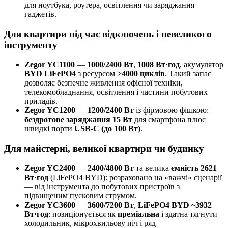
для ноутбука, роутера, освітлення чи заряджання
гаджетів.
Для квартири під час відключень і невеликого
інструменту
Zegor YC1100
—
1000/2400 Вт
,
1008 Вт·год
, акумулятор
BYD LiFePO4
з ресурсом
>4000 циклів
. Такий запас
дозволяє безпечне живлення офісної техніки,
телекомобладнання, освітлення і частини побутових
приладів.
Zegor YC1200
—
1200/2400 Вт
із фірмовою фішкою:
бездротове заряджання 15 Вт
для смартфона плюс
швидкі порти
USB-C (до 100 Вт)
.
Для майстерні, великої квартири чи будинку
Zegor YC2400
—
2400/4800 Вт
та велика
ємність 2621
Вт·год
(LiFePO4 BYD): розраховано на «важчі» сценарії
— від інструмента до побутових пристроїв з
підвищеним пусковим струмом.
Zegor YC3600
—
3600/7200 Вт
,
LiFePO4 BYD ~3932
Вт·год
: позиціонується як
преміальна
і здатна тягнути
холодильник, мікрохвильову піч і ряд