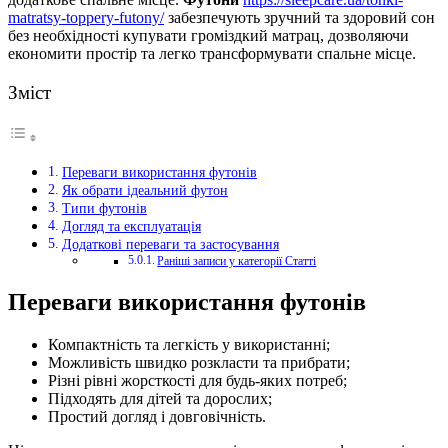
matratsy-toppery-futony/
забезпечують зручний та здоровий сон
без необхідності купувати громіздкий матрац, дозволяючи
економити простір та легко трансформувати спальне місце.
Зміст
Переваги використання футонів
Як обрати ідеальний футон
Типи футонів
Догляд та експлуатація
Додаткові переваги та застосування
Раніші записи у категорії Статті
Переваги використання футонів
Компактність та легкість у використанні;
Можливість швидко розкласти та прибрати;
Різні рівні жорсткості для будь-яких потреб;
Підходять для дітей та дорослих;
Простий догляд і довговічність.