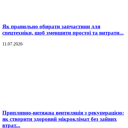
Як правильно обирати запчастини для
спецтехніки, щоб зменшити простої та витрати...
11.07.2026
Припливно-витяжна вентиляція з рекуперацією:
як створити здоровий мікроклімат без зайвих
втрат...