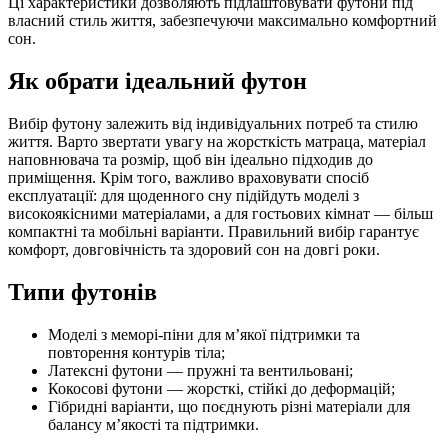
Ці характеристики дозволяють підлаштовувати футони під
власний стиль життя, забезпечуючи максимально комфортний
сон.
Як обрати ідеальний футон
Вибір футону залежить від індивідуальних потреб та стилю
життя. Варто звертати увагу на жорсткість матраца, матеріал
наповнювача та розмір, щоб він ідеально підходив до
приміщення. Крім того, важливо враховувати спосіб
експлуатації: для щоденного сну підійдуть моделі з
високоякісними матеріалами, а для гостьових кімнат — більш
компактні та мобільні варіанти. Правильний вибір гарантує
комфорт, довговічність та здоровий сон на довгі роки.
Типи футонів
Моделі з меморі-піни для м’якої підтримки та
повторення контурів тіла;
Латексні футони — пружні та вентильовані;
Кокосові футони — жорсткі, стійкі до деформацій;
Гібридні варіанти, що поєднують різні матеріали для
балансу м’якості та підтримки.