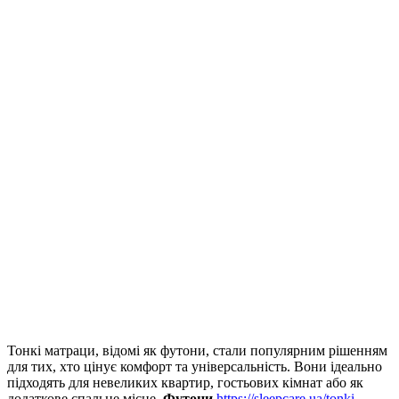
Тонкі матраци, відомі як футони, стали популярним рішенням
для тих, хто цінує комфорт та універсальність.
Вони ідеально
підходять для невеликих квартир, гостьових кімнат або як
додаткове спальне місце.
Футони
https://sleepcare.ua/tonki-