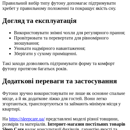
Правильний вибір типу футону допомагає підтримувати
хребет у правильному положенні та покращує якість сну.
Догляд та експлуатація
Використовувати знімні чохли для регулярного прання;
Провітрювати та перевертати для рівномірного
зношування;
Уникати надмірного навантаження;
Зберігати у сухому приміщенні.
Такі заходи дозволяють підтримувати форму та комфорт
футону протягом багатьох років.
Додаткові переваги та застосування
Футони зручно використовувати не лише як основне спальне
місце, а й як додаткове ліжко для гостей. Вони легко
згортаються, транспортуються та займають мінімум місця у
квартирі.
На
https://sleepcare.ua/
представлені моделі різної товщини,
розмірів та матеріалів.
Інтернет-магазин постільних товарів
Sleep Care
надає консультації фахівців, гарантію якості та