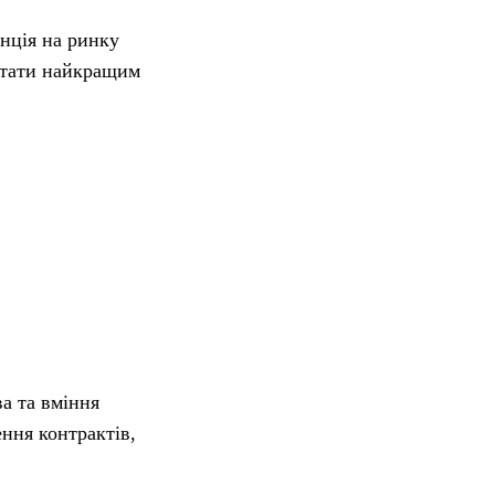
енція на ринку
тати найкращим
ва та вміння
ння контрактів,