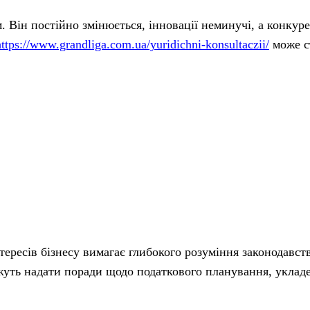
 Він постійно змінюється, інновації неминучі, а конкур
https://www.grandliga.com.ua/yuridichni-konsultaczii/
може с
нтересів бізнесу вимагає глибокого розуміння законодавст
жуть надати поради щодо податкового планування, укладе