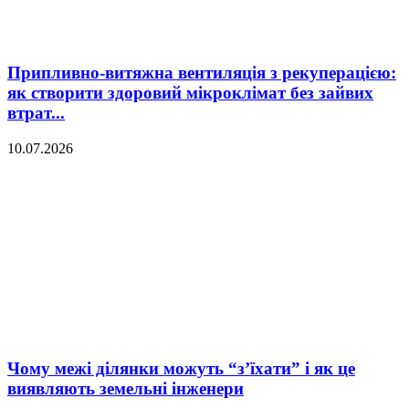
Припливно-витяжна вентиляція з рекуперацією:
як створити здоровий мікроклімат без зайвих
втрат...
10.07.2026
Чому межі ділянки можуть “з’їхати” і як це
виявляють земельні інженери