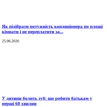
Як підібрати потужність кондиціонера по площі
кімнати і не переплатити за...
25.06.2026
У дитини болить зуб: що робити батькам у
перші 60 хвилин