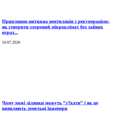
Припливно-витяжна вентиляція з рекуперацією:
як створити здоровий мікроклімат без зайвих
втрат...
10.07.2026
Чому межі ділянки можуть “з’їхати” і як це
виявляють земельні інженери