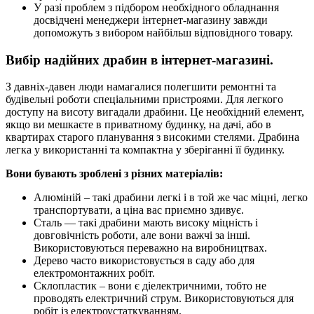
У разі проблем з підбором необхідного обладнання
досвідчені менеджери інтернет-магазину завжди
допоможуть з вибором найбільш відповідного товару.
Вибір надійних драбин в інтернет-магазині.
З давніх-давен люди намагалися полегшити ремонтні та
будівельні роботи спеціальними пристроями. Для легкого
доступу на висоту вигадали драбини. Це необхідний елемент,
якщо ви мешкаєте в приватному будинку, на дачі, або в
квартирах старого планування з високими стелями. Драбина
легка у використанні та компактна у зберіганні її будинку.
Вони бувають зроблені з різних матеріалів:
Алюміній – такі драбини легкі і в той же час міцні, легко
транспортувати, а ціна вас приємно здивує.
Сталь — такі драбини мають високу міцність і
довговічність роботи, але вони важчі за інші.
Використовуються переважно на виробництвах.
Дерево часто використовується в саду або для
електромонтажних робіт.
Склопластик – вони є діелектричними, тобто не
проводять електричний струм. Використовуються для
робіт із електроустаткуванням.