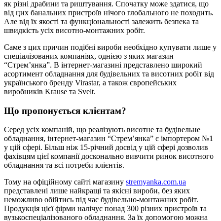
як різні драбини та риштування. Спочатку може здатися, що
від цих банальних пристроїв нічого глобального не походить.
Але від їх якості та функціональності залежить безпека та
швидкість усіх висотно-монтажних робіт.
Саме з цих причин подібні вироби необхідно купувати лише у
спеціалізованих компаніях, однією з яких магазин
“Стрем’янка”. В інтернет-магазині представлено широкий
асортимент обладнання для будівельних та висотних робіт від
українського бренду Virastar, а також європейських
виробників Krause та Svelt.
Що пропонується клієнтам?
Серед усіх компаній, що реалізують висотне та будівельне
обладнання, інтернет-магазин “Стрем’янка” є імпортером №1
у цій сфері. Більш ніж 15-річний досвід у цій сфері дозволив
фахівцям цієї компанії досконально вивчити ринок висотного
обладнання та всі потреби клієнтів.
Тому на офіційному сайті магазину
stremyanka.com.ua
представлені лише найкращі та якісні вироби, без яких
неможливо обійтись під час будівельно-монтажних робіт.
Продукція цієї фірми налічує понад 300 різних пристроїв та
вузькоспеціалізованого обладнання. За їх допомогою можна