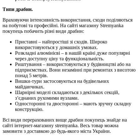
Типи драбин.
Враховуючи інтенсивність використання, сходи поділяються
на побутові та професійні. На сайті магазину Stremyanka
покупець побачить різні види драбин:
Приставні – найпростіші зі сходів. Широко
використовуються у домашніх умовах.
Розкладні алюмінієві – в нашій країні дуже популярні
через доступну ціну та функціональність.
Риштування – використовуються у будівництві або на
підприємствах. Вони незамінні при ремонтах з висотою
понад 5 метрів.
Вишки-тури застосовуються на будівельних
майданчиках.
Шарнірні моделі складаються з декількох секцій,
з’єднаних рухомими вузлами.
Односторонні та двосторонні – мають зручну складну
конструкцію.
Всі види перерахованих вище драбин покупець знайде на
сайті інтернет-магазину stremyanka. Весь товар можна
замовити з доставкою до будь-якого міста України.