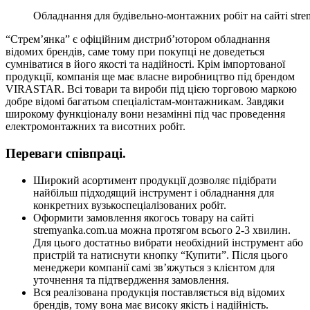
Обладнання для будівельно-монтажних робіт на сайті stre
“Стрем’янка” є офіційним дистриб’ютором обладнання
відомих брендів, саме тому при покупці не доведеться
сумніватися в його якості та надійності. Крім імпортованої
продукції, компанія ще має власне виробництво під брендом
VIRASTAR. Всі товари та вироби під цією торговою маркою
добре відомі багатьом спеціалістам-монтажникам. Завдяки
широкому функціоналу вони незамінні під час проведення
електромонтажних та висотних робіт.
Переваги співпраці.
Широкий асортимент продукції дозволяє підібрати
найбільш підходящий інструмент і обладнання для
конкретних вузькоспеціалізованих робіт.
Оформити замовлення якогось товару на сайті
stremyanka.com.ua можна протягом всього 2-3 хвилин.
Для цього достатньо вибрати необхідний інструмент або
пристрій та натиснути кнопку “Купити”. Після цього
менеджери компанії самі зв’яжуться з клієнтом для
уточнення та підтвердження замовлення.
Вся реалізована продукція поставляється від відомих
брендів, тому вона має високу якість і надійність.