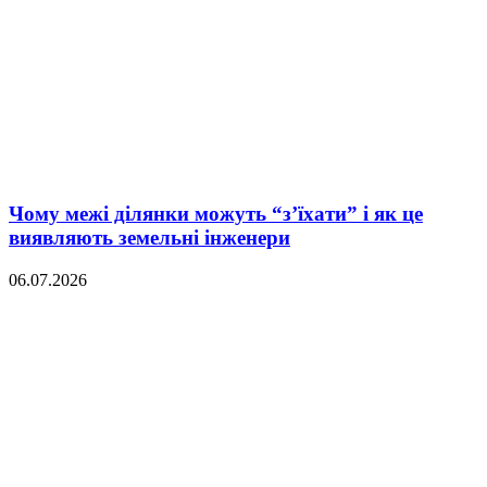
Чому межі ділянки можуть “з’їхати” і як це
виявляють земельні інженери
06.07.2026