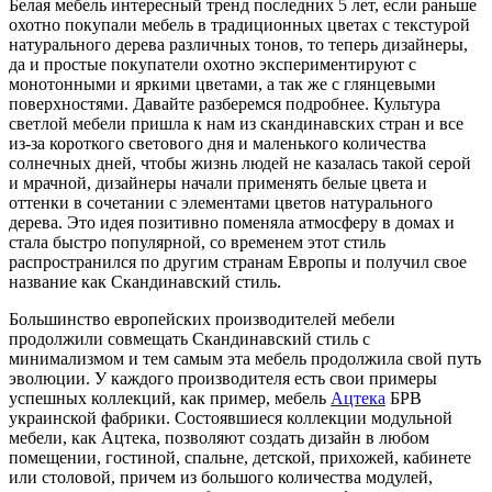
Белая мебель интересный тренд последних 5 лет, если раньше
охотно покупали мебель в традиционных цветах с текстурой
натурального дерева различных тонов, то теперь дизайнеры,
да и простые покупатели охотно экспериментируют с
монотонными и яркими цветами, а так же с глянцевыми
поверхностями. Давайте разберемся подробнее.
Культура
светлой мебели пришла к нам из скандинавских стран и все
из-за короткого светового дня и маленького количества
солнечных дней, чтобы жизнь людей не казалась такой серой
и мрачной, дизайнеры начали применять белые цвета и
оттенки в сочетании с элементами цветов натурального
дерева. Это идея позитивно поменяла атмосферу в домах и
стала быстро популярной, со временем этот стиль
распространился по другим странам Европы и получил свое
название как Скандинавский стиль.
Большинство европейских производителей мебели
продолжили совмещать Скандинавский стиль с
минимализмом и тем самым эта мебель продолжила свой путь
эволюции. У каждого производителя есть свои примеры
успешных коллекций, как пример, мебель
Ацтека
БРВ
украинской фабрики. Состоявшиеся коллекции модульной
мебели, как Ацтека, позволяют создать дизайн в любом
помещении, гостиной, спальне, детской, прихожей, кабинете
или столовой, причем из большого количества модулей,