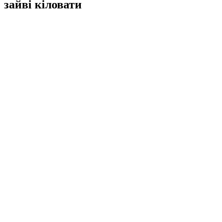
зайві кіловати