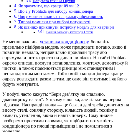
Побутова техніка і кухня
Як зрозуміти, що краще: 09 чи 12
Що є у Prohlada для вибору кондиціонера
Чому монтаж впливає на реальну ефективність
Типові помилки при виборі потужності
Як швидко прикинути потрібну модель для квартири
Раніші записи у категорії Статті
Не менш важлива
установка кондиціонеру
, бо навіть
правильно підібрана модель може працювати погано, якщо її
повісили невдало, неправильно проклали трасу або
спрямували потік просто на диван чи ліжко. На сайті Prohlada
окремо описані послуги встановлення, монтажу, демонтажу й
чистки, а також пояснюється різниця між стандартним і
нестандартним монтажем. Тобто вибір кондиціонера краще
одразу розглядати разом із тим, де саме він стоятиме і як його
будуть монтувати.
У побуті часто кажуть: “Бери дев’ятку на спальню,
дванадцятку на зал”. У цьому є логіка, але тільки як перша
підказка. Насправді площа — це база, а далі треба дивитися на
висоту стелі, сонячну сторону, кількість людей, техніку в
кімнаті, утеплення, вікна й навіть поверх. Тому нижче
розберемо простими словами, як підібрати потужність
кондиціонера по площі приміщення і не помилитися з
моделлю.