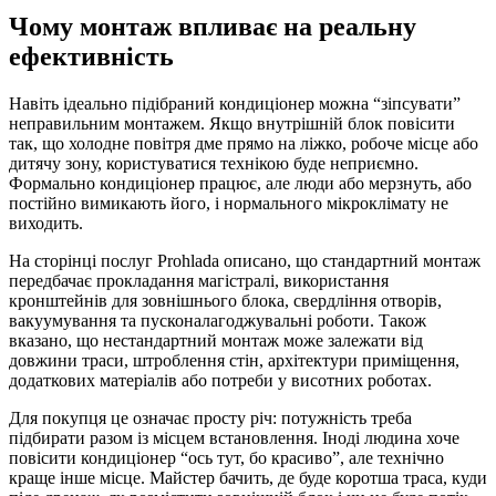
Чому монтаж впливає на реальну
ефективність
Навіть ідеально підібраний кондиціонер можна “зіпсувати”
неправильним монтажем. Якщо внутрішній блок повісити
так, що холодне повітря дме прямо на ліжко, робоче місце або
дитячу зону, користуватися технікою буде неприємно.
Формально кондиціонер працює, але люди або мерзнуть, або
постійно вимикають його, і нормального мікроклімату не
виходить.
На сторінці послуг Prohlada описано, що стандартний монтаж
передбачає прокладання магістралі, використання
кронштейнів для зовнішнього блока, свердління отворів,
вакуумування та пусконалагоджувальні роботи. Також
вказано, що нестандартний монтаж може залежати від
довжини траси, штроблення стін, архітектури приміщення,
додаткових матеріалів або потреби у висотних роботах.
Для покупця це означає просту річ: потужність треба
підбирати разом із місцем встановлення. Іноді людина хоче
повісити кондиціонер “ось тут, бо красиво”, але технічно
краще інше місце. Майстер бачить, де буде коротша траса, куди