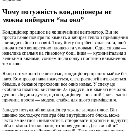
Чому потужність кондиціонера не
можна вибирати “на око”
Кондиціонер працює не як звичайний вентилятор. Він не
просто ганяє повітря по кімнаті, а забирає тепло з приміщення
і виводить його назовні. Тому йому потрібен запас сили, щоб
впоратися з конкретною площею та умовами. Одна справа —
невелика спальня на тіньовому боці, інша — кухня-вітальня з
великими вікнами, сонцем після обіду і постійно ввімкненою
технікою.
Якщо потужності не вистачає, кондиціонер працює майже без
пауз. Компресор навантажується, електроенергії витрачається
більше, а бажаної прохолоди все одно немає. У спеку це
особливо помітно: виставили 23 градуси, а в кімнаті все одно
душно. Людина думає, що кондиціонер “поганий”, хоча часто
причина проста — модель слабка для цього приміщення.
Занадто потужний кондиціонер теж не завжди плюс. Він
швидко охолоджує повітря біля внутрішнього блока, може
часто вмикатися і вимикатися, створювати протяги й відчуття,
ніби в кімнаті то холодно, то знову душно. Для звичайної
квартири це не найкращий сценарій. Техніка має працювати