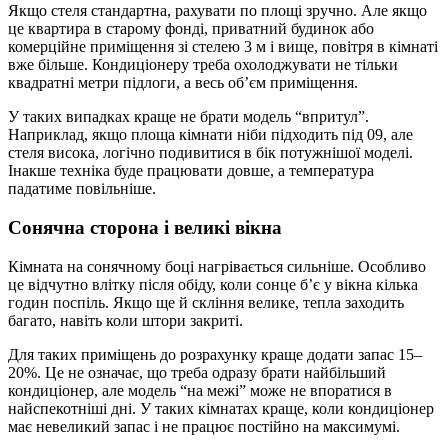
Якщо стеля стандартна, рахувати по площі зручно. Але якщо
це квартира в старому фонді, приватний будинок або
комерційне приміщення зі стелею 3 м і вище, повітря в кімнаті
вже більше. Кондиціонеру треба охолоджувати не тільки
квадратні метри підлоги, а весь об’єм приміщення.
У таких випадках краще не брати модель “впритул”.
Наприклад, якщо площа кімнати ніби підходить під 09, але
стеля висока, логічно подивитися в бік потужнішої моделі.
Інакше техніка буде працювати довше, а температура
падатиме повільніше.
Сонячна сторона і великі вікна
Кімната на сонячному боці нагрівається сильніше. Особливо
це відчутно влітку після обіду, коли сонце б’є у вікна кілька
годин поспіль. Якщо ще й скління велике, тепла заходить
багато, навіть коли штори закриті.
Для таких приміщень до розрахунку краще додати запас 15–
20%. Це не означає, що треба одразу брати найбільший
кондиціонер, але модель “на межі” може не впоратися в
найспекотніші дні. У таких кімнатах краще, коли кондиціонер
має невеликий запас і не працює постійно на максимумі.