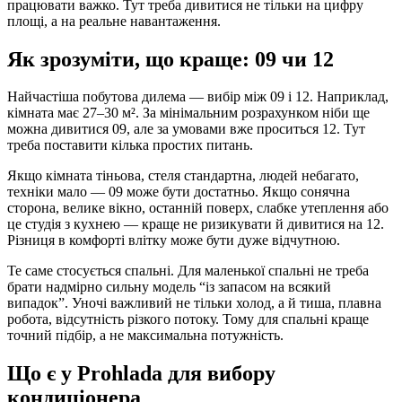
працювати важко. Тут треба дивитися не тільки на цифру
площі, а на реальне навантаження.
Як зрозуміти, що краще: 09 чи 12
Найчастіша побутова дилема — вибір між 09 і 12. Наприклад,
кімната має 27–30 м². За мінімальним розрахунком ніби ще
можна дивитися 09, але за умовами вже проситься 12. Тут
треба поставити кілька простих питань.
Якщо кімната тіньова, стеля стандартна, людей небагато,
техніки мало — 09 може бути достатньо. Якщо сонячна
сторона, велике вікно, останній поверх, слабке утеплення або
це студія з кухнею — краще не ризикувати й дивитися на 12.
Різниця в комфорті влітку може бути дуже відчутною.
Те саме стосується спальні. Для маленької спальні не треба
брати надмірно сильну модель “із запасом на всякий
випадок”. Уночі важливий не тільки холод, а й тиша, плавна
робота, відсутність різкого потоку. Тому для спальні краще
точний підбір, а не максимальна потужність.
Що є у Prohlada для вибору
кондиціонера