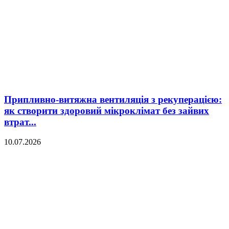
Припливно-витяжна вентиляція з рекуперацією:
як створити здоровий мікроклімат без зайвих
втрат...
10.07.2026