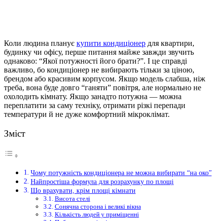
Коли людина
планує
купити кондиціонер
для квартири,
будинку чи офісу, перше питання майже завжди звучить
однаково: “Якої потужності його брати?”. І це справді
важливо, бо кондиціонер не вибирають тільки за ціною,
брендом або красивим корпусом. Якщо модель слабша, ніж
треба, вона буде довго “ганяти” повітря, але нормально не
охолодить кімнату. Якщо занадто потужна — можна
переплатити за саму техніку, отримати різкі перепади
температури й не дуже комфортний мікроклімат.
Зміст
Чому потужність кондиціонера не можна вибирати “на око”
Найпростіша формула для розрахунку по площі
Що врахувати, крім площі кімнати
Висота стелі
Сонячна сторона і великі вікна
Кількість людей у приміщенні