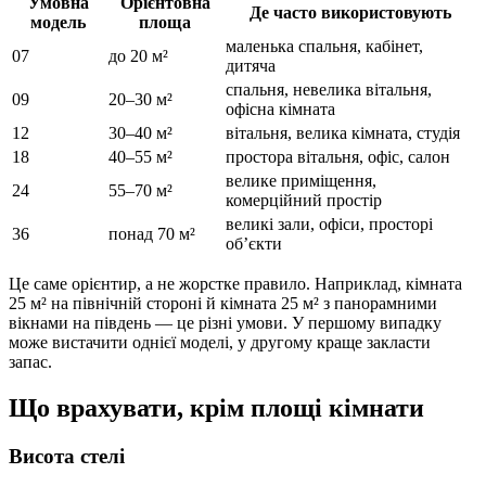
Умовна
Орієнтовна
Де часто використовують
модель
площа
маленька спальня, кабінет,
07
до 20 м²
дитяча
спальня, невелика вітальня,
09
20–30 м²
офісна кімната
12
30–40 м²
вітальня, велика кімната, студія
18
40–55 м²
простора вітальня, офіс, салон
велике приміщення,
24
55–70 м²
комерційний простір
великі зали, офіси, просторі
36
понад 70 м²
об’єкти
Це саме орієнтир, а не жорстке правило. Наприклад, кімната
25 м² на північній стороні й кімната 25 м² з панорамними
вікнами на південь — це різні умови. У першому випадку
може вистачити однієї моделі, у другому краще закласти
запас.
Що врахувати, крім площі кімнати
Висота стелі