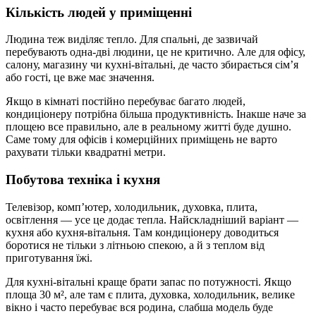
Кількість людей у приміщенні
Людина теж виділяє тепло. Для спальні, де зазвичай
перебувають одна-дві людини, це не критично. Але для офісу,
салону, магазину чи кухні-вітальні, де часто збирається сім’я
або гості, це вже має значення.
Якщо в кімнаті постійно перебуває багато людей,
кондиціонеру потрібна більша продуктивність. Інакше наче за
площею все правильно, але в реальному житті буде душно.
Саме тому для офісів і комерційних приміщень не варто
рахувати тільки квадратні метри.
Побутова техніка і кухня
Телевізор, комп’ютер, холодильник, духовка, плита,
освітлення — усе це додає тепла. Найскладніший варіант —
кухня або кухня-вітальня. Там кондиціонеру доводиться
боротися не тільки з літньою спекою, а й з теплом від
приготування їжі.
Для кухні-вітальні краще брати запас по потужності. Якщо
площа 30 м², але там є плита, духовка, холодильник, велике
вікно і часто перебуває вся родина, слабша модель буде