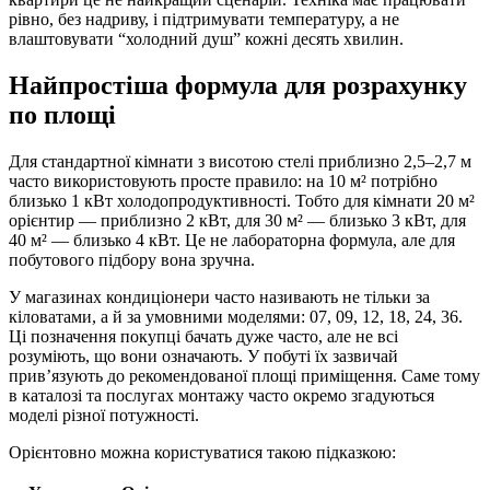
рівно, без надриву, і підтримувати температуру, а не
влаштовувати “холодний душ” кожні десять хвилин.
Найпростіша формула для розрахунку
по площі
Для стандартної кімнати з висотою стелі приблизно 2,5–2,7 м
часто використовують просте правило: на 10 м² потрібно
близько 1 кВт холодопродуктивності. Тобто для кімнати 20 м²
орієнтир — приблизно 2 кВт, для 30 м² — близько 3 кВт, для
40 м² — близько 4 кВт. Це не лабораторна формула, але для
побутового підбору вона зручна.
У магазинах кондиціонери часто називають не тільки за
кіловатами, а й за умовними моделями: 07, 09, 12, 18, 24, 36.
Ці позначення покупці бачать дуже часто, але не всі
розуміють, що вони означають. У побуті їх зазвичай
прив’язують до рекомендованої площі приміщення. Саме тому
в каталозі та послугах монтажу часто окремо згадуються
моделі різної потужності.
Орієнтовно можна користуватися такою підказкою: