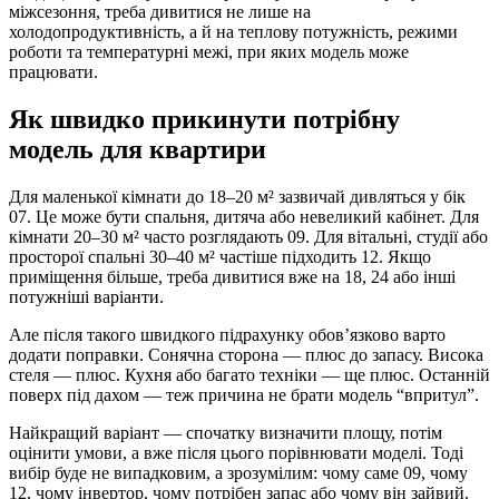
міжсезоння, треба дивитися не лише на
холодопродуктивність, а й на теплову потужність, режими
роботи та температурні межі, при яких модель може
працювати.
Як швидко прикинути потрібну
модель для квартири
Для маленької кімнати до 18–20 м² зазвичай дивляться у бік
07. Це може бути спальня, дитяча або невеликий кабінет. Для
кімнати 20–30 м² часто розглядають 09. Для вітальні, студії або
просторої спальні 30–40 м² частіше підходить 12. Якщо
приміщення більше, треба дивитися вже на 18, 24 або інші
потужніші варіанти.
Але після такого швидкого підрахунку обов’язково варто
додати поправки. Сонячна сторона — плюс до запасу. Висока
стеля — плюс. Кухня або багато техніки — ще плюс. Останній
поверх під дахом — теж причина не брати модель “впритул”.
Найкращий варіант — спочатку визначити площу, потім
оцінити умови, а вже після цього порівнювати моделі. Тоді
вибір буде не випадковим, а зрозумілим: чому саме 09, чому
12, чому інвертор, чому потрібен запас або чому він зайвий.