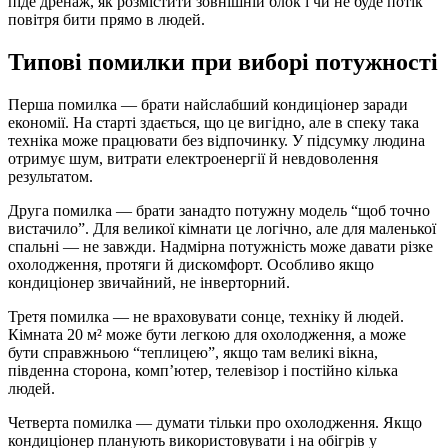
піде дренаж, як розмістити зовнішній блок і чи не буде потік
повітря бити прямо в людей.
Типові помилки при виборі потужності
Перша помилка — брати найслабший кондиціонер заради
економії. На старті здається, що це вигідно, але в спеку така
техніка може працювати без відпочинку. У підсумку людина
отримує шум, витрати електроенергії й невдоволення
результатом.
Друга помилка — брати занадто потужну модель “щоб точно
вистачило”. Для великої кімнати це логічно, але для маленької
спальні — не завжди. Надмірна потужність може давати різке
охолодження, протяги й дискомфорт. Особливо якщо
кондиціонер звичайний, не інверторний.
Третя помилка — не враховувати сонце, техніку й людей.
Кімната 20 м² може бути легкою для охолодження, а може
бути справжньою “теплицею”, якщо там великі вікна,
південна сторона, комп’ютер, телевізор і постійно кілька
людей.
Четверта помилка — думати тільки про охолодження. Якщо
кондиціонер планують використовувати і на обігрів у