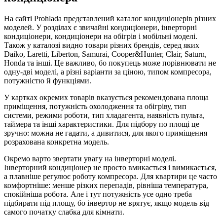
На сайті Prohlada представлений каталог кондиціонерів різних
моделей. У розділах є звичайні кондиціонери, інверторні
кондиціонери, кондиціонери на обігрів і мобільні моделі.
Також у каталозі видно товари різних брендів, серед яких
Daiko, Laretti, Liberton, Samurai, Cooper&Hunter, Clair, Saturn,
Honda та інші. Це важливо, бо покупець може порівнювати не
одну-дві моделі, а різні варіанти за ціною, типом компресора,
потужністю й функціями.
У картках окремих товарів вказується рекомендована площа
приміщення, потужність охолодження та обігріву, тип
системи, режими роботи, тип хладагента, наявність пульта,
таймера та інші характеристики. Для підбору по площі це
зручно: можна не гадати, а дивитися, для якого приміщення
розрахована конкретна модель.
Окремо варто звертати увагу на інверторні моделі.
Інверторний кондиціонер не просто вмикається і вимикається,
а плавніше регулює роботу компресора. Для квартири це часто
комфортніше: менше різких перепадів, рівніша температура,
спокійніша робота. Але і тут потужність усе одно треба
підбирати під площу, бо інвертор не врятує, якщо модель від
самого початку слабка для кімнати.