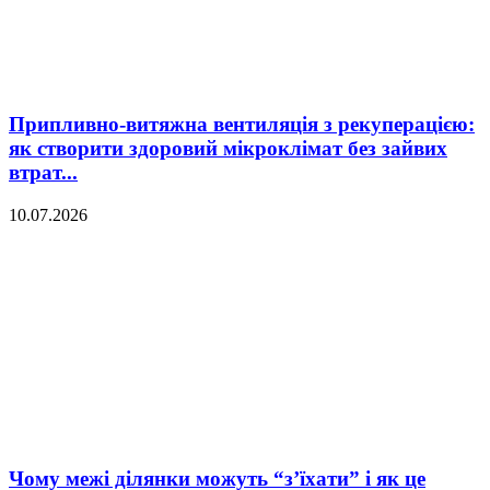
Припливно-витяжна вентиляція з рекуперацією:
як створити здоровий мікроклімат без зайвих
втрат...
10.07.2026
Чому межі ділянки можуть “з’їхати” і як це