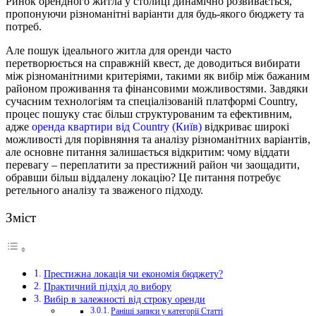
Ринок орендного житла у столиці динамічно розвивається,
пропонуючи різноманітні варіанти для будь-якого бюджету та
потреб.
Але пошук ідеального житла для оренди часто
перетворюється на справжній квест, де доводиться вибирати
між різноманітними критеріями, такими як вибір між бажаним
районом проживання та фінансовими можливостями. Завдяки
сучасним технологіям та спеціалізованій платформі Country,
процес пошуку стає більш структурованим та ефективним,
адже
оренда квартири від Country (Київ)
відкриває широкі
можливості для порівняння та аналізу різноманітних варіантів,
але основне питання залишається відкритим: чому віддати
перевагу – переплатити за престижний район чи заощадити,
обравши більш віддалену локацію? Це питання потребує
ретельного аналізу та зваженого підходу.
Зміст
Престижна локація чи економія бюджету?
Практичний підхід до вибору
Вибір в залежності від строку оренди
Раніші записи у категорії Статті