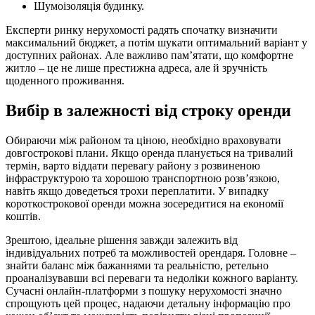
Шумоізоляція будинку.
Експерти ринку нерухомості радять спочатку визначити
максимальний бюджет, а потім шукати оптимальний варіант у
доступних районах. Але важливо пам’ятати, що комфортне
житло – це не лише престижна адреса, але й зручність
щоденного проживання.
Вибір в залежності від строку оренди
Обираючи між районом та ціною, необхідно враховувати
довгострокові плани. Якщо оренда планується на тривалий
термін, варто віддати перевагу району з розвиненою
інфраструктурою та хорошою транспортною розв’язкою,
навіть якщо доведеться трохи переплатити. У випадку
короткострокової оренди можна зосередитися на економії
коштів.
Зрештою, ідеальне рішення завжди залежить від
індивідуальних потреб та можливостей орендаря. Головне –
знайти баланс між бажаннями та реальністю, ретельно
проаналізувавши всі переваги та недоліки кожного варіанту.
Сучасні онлайн-платформи з пошуку нерухомості значно
спрощують цей процес, надаючи детальну інформацію про