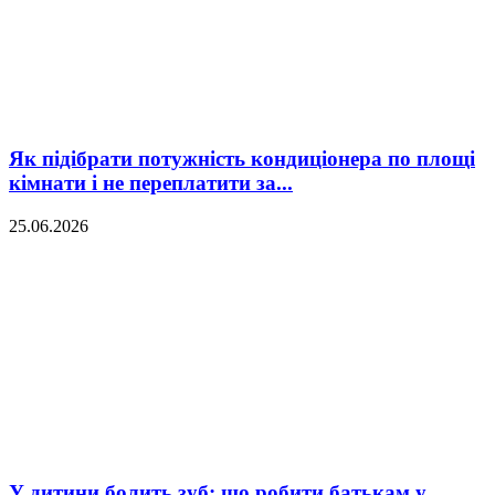
Як підібрати потужність кондиціонера по площі
кімнати і не переплатити за...
25.06.2026
У дитини болить зуб: що робити батькам у