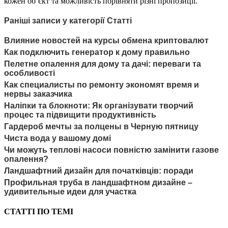
кожен об’єкт та можливість порівняти різні пропозиції.
Раніші записи у категорії Статті
Влияние новостей на курсы обмена криптовалют
Как подключить генератор к дому правильно
Пелетне опалення для дому та дачі: переваги та
особливості
Как специалисты по ремонту экономят время и
нервы заказчика
Наліпки та блокноти: Як організувати творчий
процес та підвищити продуктивність
Гардероб мечты за полцены в Черную пятницу
Чиста вода у вашому домі
Чи можуть теплові насоси повністю замінити газове
опалення?
Ландшафтний дизайн для початківців: поради
Профильная труба в ландшафтном дизайне –
удивительные идеи для участка
СТАТТІ ПО ТЕМІ