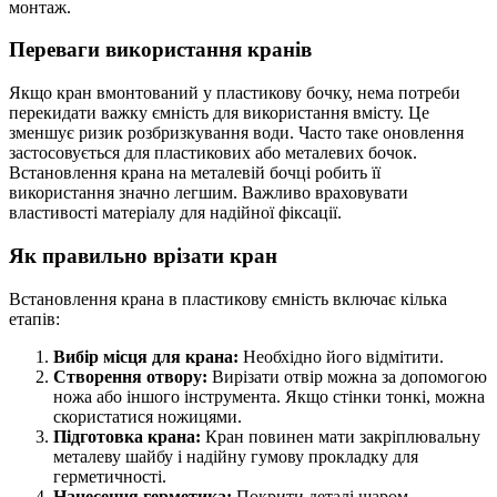
монтаж.
Переваги використання кранів
Якщо кран вмонтований у пластикову бочку, нема потреби
перекидати важку ємність для використання вмісту. Це
зменшує ризик розбризкування води. Часто таке оновлення
застосовується для пластикових або металевих бочок.
Встановлення крана на металевій бочці робить її
використання значно легшим. Важливо враховувати
властивості матеріалу для надійної фіксації.
Як правильно врізати кран
Встановлення крана в пластикову ємність включає кілька
етапів:
Вибір місця для крана:
Необхідно його відмітити.
Створення отвору:
Вирізати отвір можна за допомогою
ножа або іншого інструмента. Якщо стінки тонкі, можна
скористатися ножицями.
Підготовка крана:
Кран повинен мати закріплювальну
металеву шайбу і надійну гумову прокладку для
герметичності.
Нанесення герметика:
Покрити деталі шаром