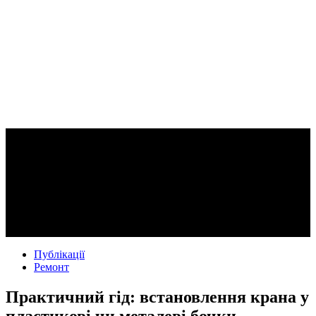
Публікації
Ремонт
Практичний гід: встановлення крана у
пластикові чи металеві бочки