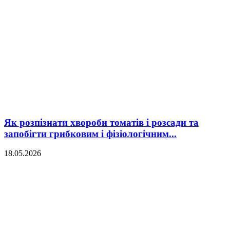
Як розпізнати хвороби томатів і розсади та
запобігти грибковим і фізіологічним...
18.05.2026