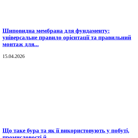
Шиповидна мембрана для фундаменту:
універсальне правило орієнтації та правильний
монтаж для...
15.04.2026
Що таке бура та як її використовують у побуті,
промисловості й...