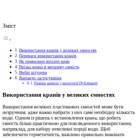
Зміст
Використання кранів у великих ємностях
Переваги використання кранів
Як правильно врізати кран
Врізка крана в металеву ємність
Вибір штуцера
Варіанти застосування
Раніші записи у категорії Публікації
Використання кранів у великих ємностях
Використання великих пластикових ємностей може бути
незручним, адже важко набрати з них саме необхідну кількість
води. Одним із рішень є встановлення крана, що робить
ємність більш практичною для повсякденного використання,
наприклад, для набору невеликої порції води. Щоб
забезпечити герметичність, важливо правильно виконати