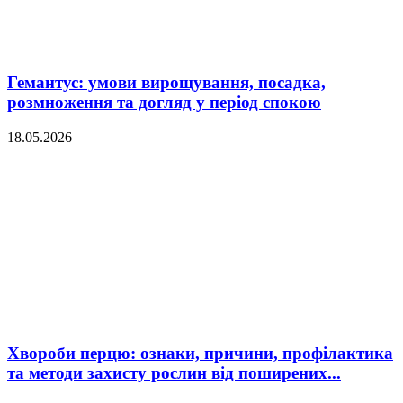
Гемантус: умови вирощування, посадка,
розмноження та догляд у період спокою
18.05.2026
Хвороби перцю: ознаки, причини, профілактика
та методи захисту рослин від поширених...