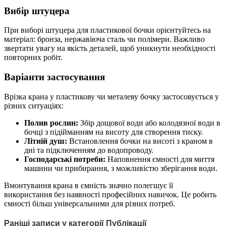
Вибір штуцера
При виборі штуцера для пластикової бочки орієнтуйтесь на
матеріал: бронза, нержавіюча сталь чи полімери. Важливо
звертати увагу на якість деталей, щоб уникнути необхідності
повторних робіт.
Варіанти застосування
Врізка крана у пластикову чи металеву бочку застосовується у
різних ситуаціях:
Полив рослин:
Збір дощової води або колодязної води в
бочці з підійманням на висоту для створення тиску.
Літній душ:
Встановлення бочки на висоті з краном в
дні та підключенням до водопроводу.
Господарські потреби:
Наповнення ємності для миття
машини чи прибирання, з можливістю зберігання води.
Вмонтування крана в ємність значно полегшує її
використання без наявності професійних навичок. Це робить
ємності більш універсальними для різних потреб.
Раніші записи у категорії Публікації