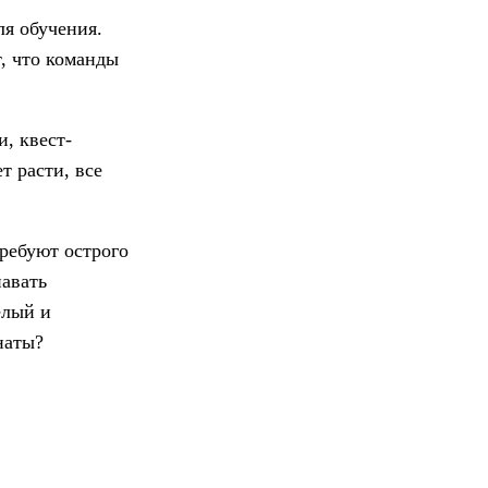
ля обучения.
т, что команды
, квест-
т расти, все
ребуют острого
навать
елый и
наты?