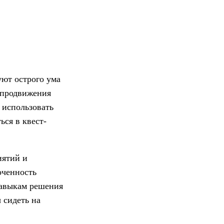
уют острого ума
я продвижения
 использовать
ься в квест-
иятий и
оченность
навыкам решения
 сидеть на