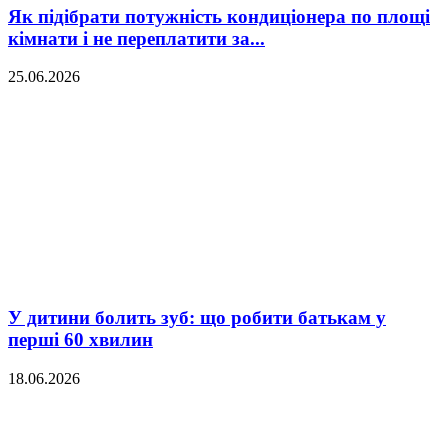
Як підібрати потужність кондиціонера по площі
кімнати і не переплатити за...
25.06.2026
У дитини болить зуб: що робити батькам у
перші 60 хвилин
18.06.2026