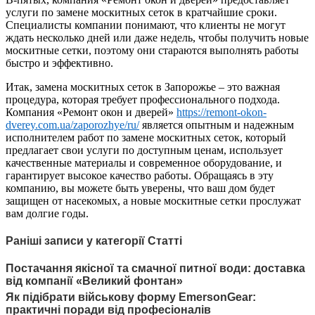
услуги по замене москитных сеток в кратчайшие сроки.
Специалисты компании понимают, что клиенты не могут
ждать несколько дней или даже недель, чтобы получить новые
москитные сетки, поэтому они стараются выполнять работы
быстро и эффективно.
Итак, замена москитных сеток в Запорожье – это важная
процедура, которая требует профессионального подхода.
Компания «Ремонт окон и дверей»
https://remont-okon-
dverey.com.ua/zaporozhye/ru/
является опытным и надежным
исполнителем работ по замене москитных сеток, который
предлагает свои услуги по доступным ценам, использует
качественные материалы и современное оборудование, и
гарантирует высокое качество работы. Обращаясь в эту
компанию, вы можете быть уверены, что ваш дом будет
защищен от насекомых, а новые москитные сетки прослужат
вам долгие годы.
Раніші записи у категорії Статті
Постачання якісної та смачної питної води: доставка
від компанії «Великий фонтан»
Як підібрати військову форму EmersonGear:
практичні поради від професіоналів