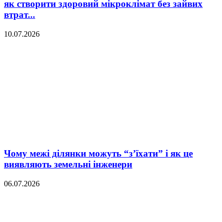
як створити здоровий мікроклімат без зайвих
втрат...
10.07.2026
Чому межі ділянки можуть “з’їхати” і як це
виявляють земельні інженери
06.07.2026