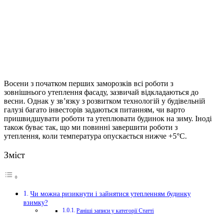
Восени з початком перших заморозків всі роботи з
зовнішнього утеплення фасаду, зазвичай відкладаються до
весни.
Однак у зв’язку з розвитком технологій у будівельній
галузі багато інвесторів задаються питанням, чи варто
пришвидшувати роботи та утеплювати будинок на зиму. Іноді
також буває так, що ми повинні завершити роботи з
утеплення, коли температура опускається нижче +5°C.
Зміст
Чи можна ризикнути і зайнятися утепленням будинку
взимку?
Раніші записи у категорії Статті