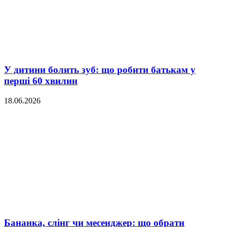
У дитини болить зуб: що робити батькам у
перші 60 хвилин
18.06.2026
Бананка, слінг чи месенджер: що обрати