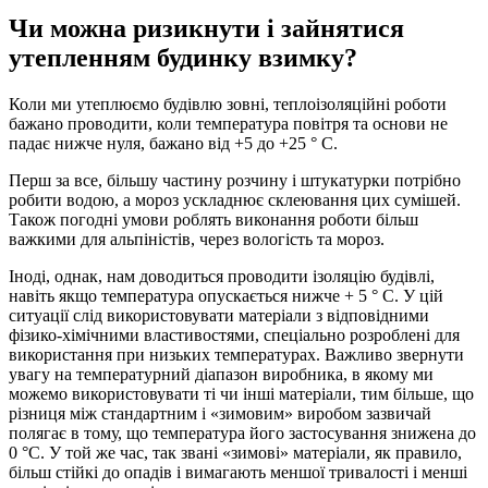
Чи можна ризикнути і зайнятися
утепленням будинку взимку?
Коли ми утеплюємо будівлю зовні, теплоізоляційні роботи
бажано проводити, коли температура повітря та основи не
падає нижче нуля, бажано від +5 до +25 ° C.
Перш за все, більшу частину розчину і штукатурки потрібно
робити водою, а мороз ускладнює склеювання цих сумішей.
Також погодні умови роблять виконання роботи більш
важкими для альпіністів, через вологість та мороз.
Іноді, однак, нам доводиться проводити ізоляцію будівлі,
навіть якщо температура опускається нижче + 5 ° C. У цій
ситуації слід використовувати матеріали з відповідними
фізико-хімічними властивостями, спеціально розроблені для
використання при низьких температурах. Важливо звернути
увагу на температурний діапазон виробника, в якому ми
можемо використовувати ті чи інші матеріали, тим більше, що
різниця між стандартним і «зимовим» виробом зазвичай
полягає в тому, що температура його застосування знижена до
0 °C. У той же час, так звані «зимові» матеріали, як правило,
більш стійкі до опадів і вимагають меншої тривалості і менші