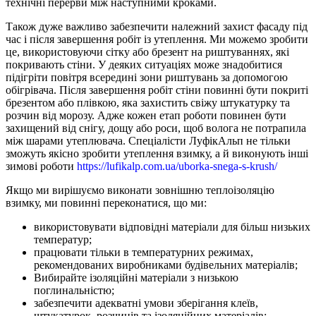
технічні перерви між наступними кроками.
Також дуже важливо забезпечити належний захист фасаду під
час і після завершення робіт із утеплення. Ми можемо зробити
це, використовуючи сітку або брезент на риштуваннях, які
покривають стіни. У деяких ситуаціях може знадобитися
підігріти повітря всередині зони риштувань за допомогою
обігрівача. Після завершення робіт стіни повинні бути покриті
брезентом або плівкою, яка захистить свіжу штукатурку та
розчин від морозу. Адже кожен етап роботи повинен бути
захищений від снігу, дощу або роси, щоб волога не потрапила
між шарами утеплювача. Спеціалісти ЛуфікАльп не тільки
зможуть якісно зробити утеплення взимку, а й виконують інші
зимові роботи
https://lufikalp.com.ua/uborka-snega-s-krush/
Якщо ми вирішуємо виконати зовнішню теплоізоляцію
взимку, ми повинні переконатися, що ми:
використовувати відповідні матеріали для більш низьких
температур;
працювати тільки в температурних режимах,
рекомендованих виробниками будівельних матеріалів;
Вибирайте ізоляційні матеріали з низькою
поглинальністю;
забезпечити адекватні умови зберігання клеїв,
штукатурок, розчинів та ізоляційних матеріалів;