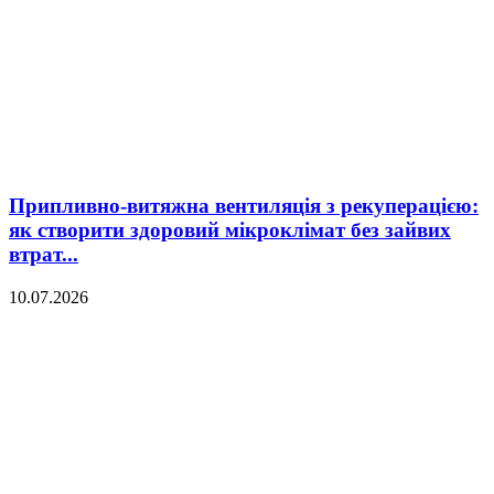
Припливно-витяжна вентиляція з рекуперацією:
як створити здоровий мікроклімат без зайвих
втрат...
10.07.2026