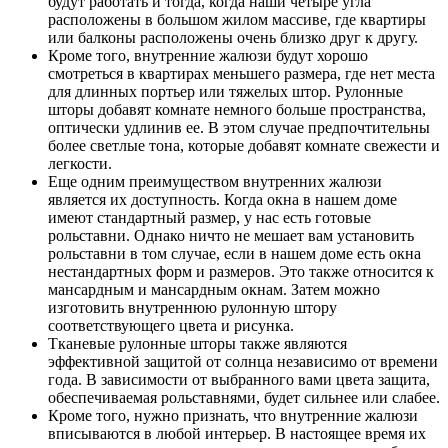
будут работать и тогда, когда наши четыре угла
расположены в большом жилом массиве, где квартиры
или балконы расположены очень близко друг к другу.
Кроме того, внутренние жалюзи будут хорошо
смотреться в квартирах меньшего размера, где нет места
для длинных портьер или тяжелых штор. Рулонные
шторы добавят комнате немного больше пространства,
оптически удлинив ее. В этом случае предпочтительны
более светлые тона, которые добавят комнате свежести и
легкости.
Еще одним преимуществом внутренних жалюзи
является их доступность. Когда окна в нашем доме
имеют стандартный размер, у нас есть готовые
рольставни. Однако ничто не мешает вам установить
рольставни в том случае, если в нашем доме есть окна
нестандартных форм и размеров. Это также относится к
мансардным и мансардным окнам. Затем можно
изготовить внутреннюю рулонную штору
соответствующего цвета и рисунка.
Тканевые рулонные шторы также являются
эффективной защитой от солнца независимо от времени
года. В зависимости от выбранного вами цвета защита,
обеспечиваемая рольставнями, будет сильнее или слабее.
Кроме того, нужно признать, что внутренние жалюзи
вписываются в любой интерьер. В настоящее время их