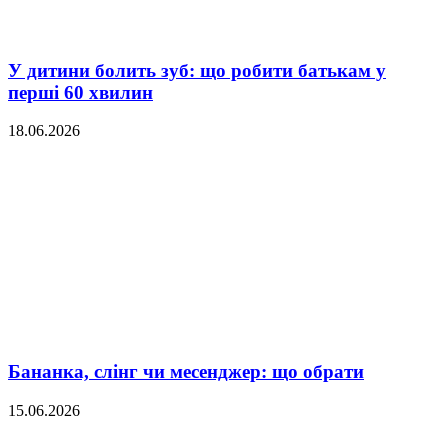
У дитини болить зуб: що робити батькам у
перші 60 хвилин
18.06.2026
Бананка, слінг чи месенджер: що обрати
15.06.2026