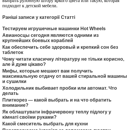
выбрать рулонную штору яркого цвета или такую, которая
подходит к детской мебели.
Раніші записи у категорії Статті
Тестируем игрушечные машинки Hot Wheels
Авианосцы сегодня являются одними из
крупнейших боевых кораблей
Как обеспечить себе здоровый и крепкий сон без
таблеток
Чому читати класичну літературу не тільки корисно,
але й дуже цікаво?
Мифы, которые мешают вам получить
максимальную отдачу от вашей стиральной машины
и сушилки
Холодильник выбивает пробки или автомат. Что
делать
Плиткорез — какой выбрать и на что обратить
внимание?
Як облаштувати інфрачервону теплу підлогу у
кімнаті своїми руками?
Какой смеситель выбрать для кухни