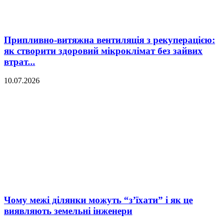
Припливно-витяжна вентиляція з рекуперацією:
як створити здоровий мікроклімат без зайвих
втрат...
10.07.2026
Чому межі ділянки можуть “з’їхати” і як це
виявляють земельні інженери