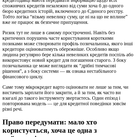
кредитодавці мають передавати інформацію щодо всіх
споживчих кредитів незалежно від суми хоча б до одного
бюро кредитних історій, включеного до Єдиного реєстру.
Тобто логіка “візьму невелику суму, це ні на що не вплине”
вже не працює як безпечне припущення.
Ризик тут не лише в самому простроченні. Навіть без
критичних порушень часте користування короткими
позиками може створювати профіль позичальника, якого інші
кредитори оцінюватимуть обережніше. Особливо якщо
людина регулярно бере кілька невеликих кредитів поспіль або
використовує новий кредит для погашення старого. З боку
позичальника це може виглядати як “дрібні тимчасові
рішення”, а з боку системи — як ознака нестабільного
фінансового циклу.
Саме тому мікрокредит варто оцінювати не лише за тим, чи
вистачить зарплати його закрити, а й за тим, як часто ви
взагалі до такого інструменту звертаєтесь. Один епізод і
повторювана модель — це для кредитної поведінки зовсім
різні речі.
Право передумати: мало хто
користується, хоча це одна з