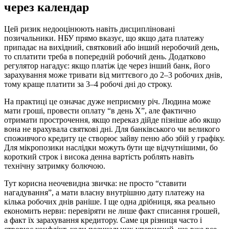
через календар
Цей ризик недооцінюють навіть дисципліновані
позичальники. НБУ прямо вказує, що якщо дата платежу
припадає на вихідний, святковий або інший неробочий день,
то сплатити треба в попередній робочий день. Додатково
регулятор нагадує: якщо платіж іде через інший банк, його
зарахування може тривати від миттєвого до 2–3 робочих днів,
тому краще платити за 3–4 робочі дні до строку.
На практиці це означає дуже неприємну річ. Людина може
мати гроші, провести оплату “в день Х”, але фактично
отримати прострочення, якщо переказ дійде пізніше або якщо
вона не врахувала святкові дні. Для банківського чи великого
споживчого кредиту це створює зайву пеню або збій у графіку.
Для мікропозики наслідки можуть бути ще відчутнішими, бо
короткий строк і висока денна вартість роблять навіть
технічну затримку болючою.
Тут корисна неочевидна звичка: не просто “ставити
нагадування”, а мати власну внутрішню дату платежу на
кілька робочих днів раніше. І ще одна дрібниця, яка реально
економить нерви: перевіряти не лише факт списання грошей,
а факт їх зарахування кредитору. Саме ця різниця часто і