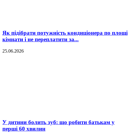
Як підібрати потужність кондиціонера по площі
кімнати і не переплатити за...
25.06.2026
У дитини болить зуб: що робити батькам у
перші 60 хвилин