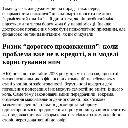
Тому вузька, але дуже корисна порада така: перед
оформленням споживчої позики варто просити не лише
“щомісячний платіж”, а й дивитися, як він розбитий між
відсотками та тілом боргу хоча б у перші місяці. Інакше
дострокове погашення може бути психологічно приємним, але
фінансово не таким вигідним, як ви очікували.
Ризик “дорогого продовження”: коли
проблема вже не в кредиті, а в моделі
користування ним
НБУ, пояснюючи зміни 2023 року, прямо зазначав, що сотні
тисяч позичальників фінансових компаній перебувають у
стані хронічної заборгованості, беруть нові кредити для
погашення попередніх і не можуть самостійно вийти із цього
кола. Саме тому законодавчі зміни передбачили, зокрема,
обмеження максимальної денної ставки, обов’язкове
зазначення денної ставки в договорі та заборону
одностороннього продовження строку користування кредитом
— продовження має оформлюватися тільки за домовленістю
сторін через додатковий договір.