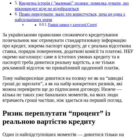
Кредитна історія і “маленькі” позики: помилка думати, що
мікрокредит ніде не відобразиться
Право передумати: мало хто користується, хоча це одна з
найсильніших норм
Раніші записи у категорії Статті
За українськими правилами споживчого кредитування
позичальник має отримувати стандартизовану інформацію
про кредит, зокрема паспорт кредиту, де є реальна відсоткова
ставка, порядок повернення, додаткові комісії та платежі. НБУ
окремо наголошує: саме в істотних умовах кредиту та в
паспорті треба дивитися реальну вартість, а не тільки
рекламний відсоток чи привабливий щоденний платіж.
Тому найкорисніше дивитися на позику не як на “швидкі
гроші до зарплати”, а як на набір конкретних ризиків, які
можна перевірити ще до підписання договору. Нижче —
кілька не таких уже банальних моментів, на яких люди
втрачають гроші частіше, ніж здається на перший погляд.
Ризик переплутати “процент” із
реальною вартістю кредиту
Один із найпідступніших моментів — дивитися тільки на