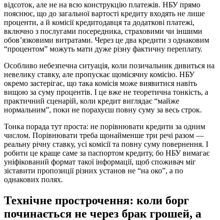
відсоток, але не на всю конструкцію платежів. НБУ прямо
пояснює, що до загальної вартості кредиту входять не лише
проценти, а й комісії кредитодавця та додаткові платежі,
включно з послугами посередника, страховими чи іншими
обов’язковими витратами. Через це два кредити з однаковим
“процентом” можуть мати дуже різну фактичну переплату.
Особливо небезпечна ситуація, коли позичальник дивиться на
невелику ставку, але пропускає щомісячну комісію. НБУ
окремо застерігає, що така комісія може виявитися навіть
вищою за суму процентів. І це вже не теоретична тонкість, а
практичний сценарій, коли кредит виглядає “майже
нормальним”, поки не порахуєш повну суму за весь строк.
Тонка порада тут проста: не порівнювати кредити за одним
числом. Порівнювати треба щонайменше три речі разом —
реальну річну ставку, усі комісії та повну суму повернення. І
робити це краще саме за паспортом кредиту, бо НБУ вимагає
уніфікований формат такої інформації, щоб споживач міг
зіставити пропозиції різних установ не “на око”, а по
однакових полях.
Технічне прострочення: коли борг
починається не через брак грошей, а