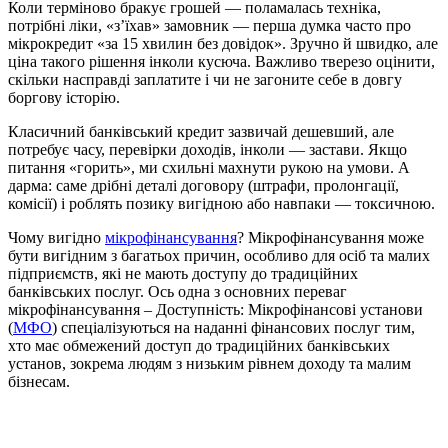
Коли терміново бракує грошей — поламалась техніка,
потрібні ліки, «з’їхав» замовник — перша думка часто про
мікрокредит «за 15 хвилин без довідок». Зручно й швидко, але
ціна такого рішення інколи кусюча. Важливо тверезо оцінити,
скільки насправді заплатите і чи не загоните себе в довгу
боргову історію.
Класичний банківський кредит зазвичай дешевший, але
потребує часу, перевірки доходів, інколи — застави. Якщо
питання «горить», ми схильні махнути рукою на умови. А
дарма: саме дрібні деталі договору (штрафи, пролонгації,
комісії) і роблять позику вигідною або навпаки — токсичною.
Чому вигідно
мікрофінансування
? Мікрофінансування може
бути вигідним з багатьох причин, особливо для осіб та малих
підприємств, які не мають доступу до традиційних
банківських послуг. Ось одна з основних переваг
мікрофінансування – Доступність: Мікрофінансові установи
(
МФО
) спеціалізуються на наданні фінансових послуг тим,
хто має обмежений доступ до традиційних банківських
установ, зокрема людям з низьким рівнем доходу та малим
бізнесам.