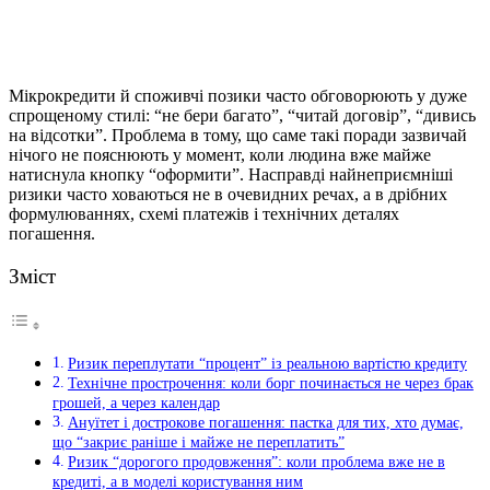
Мікрокредити й споживчі позики часто обговорюють у дуже
спрощеному стилі: “не бери багато”, “читай договір”, “дивись
на відсотки”. Проблема в тому, що саме такі поради зазвичай
нічого не пояснюють у момент, коли людина вже майже
натиснула кнопку “оформити”.
Насправді найнеприємніші
ризики часто ховаються не в очевидних речах, а в дрібних
формулюваннях, схемі платежів і технічних деталях
погашення.
Зміст
Ризик переплутати “процент” із реальною вартістю кредиту
Технічне прострочення: коли борг починається не через брак
грошей, а через календар
Ануїтет і дострокове погашення: пастка для тих, хто думає,
що “закриє раніше і майже не переплатить”
Ризик “дорогого продовження”: коли проблема вже не в
кредиті, а в моделі користування ним