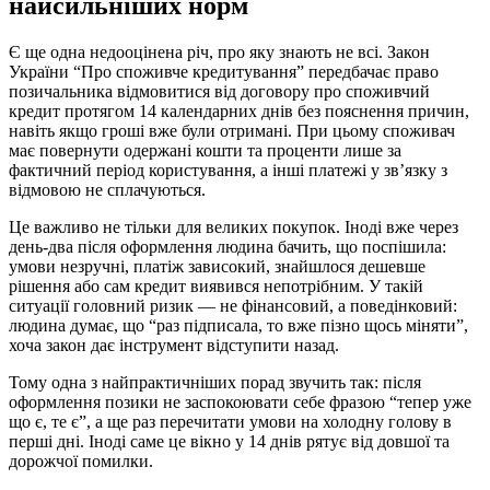
найсильніших норм
Є ще одна недооцінена річ, про яку знають не всі. Закон
України “Про споживче кредитування” передбачає право
позичальника відмовитися від договору про споживчий
кредит протягом 14 календарних днів без пояснення причин,
навіть якщо гроші вже були отримані. При цьому споживач
має повернути одержані кошти та проценти лише за
фактичний період користування, а інші платежі у зв’язку з
відмовою не сплачуються.
Це важливо не тільки для великих покупок. Іноді вже через
день-два після оформлення людина бачить, що поспішила:
умови незручні, платіж зависокий, знайшлося дешевше
рішення або сам кредит виявився непотрібним. У такій
ситуації головний ризик — не фінансовий, а поведінковий:
людина думає, що “раз підписала, то вже пізно щось міняти”,
хоча закон дає інструмент відступити назад.
Тому одна з найпрактичніших порад звучить так: після
оформлення позики не заспокоювати себе фразою “тепер уже
що є, те є”, а ще раз перечитати умови на холодну голову в
перші дні. Іноді саме це вікно у 14 днів рятує від довшої та
дорожчої помилки.