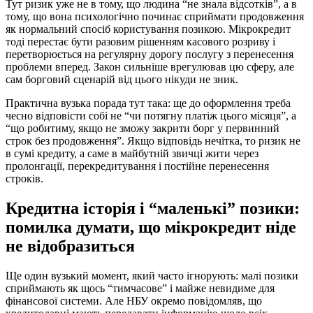
Тут ризик уже не в тому, що людина “не знала відсотків”, а в
тому, що вона психологічно починає сприймати продовження
як нормальний спосіб користування позикою. Мікрокредит
тоді перестає бути разовим рішенням касового розриву і
перетворюється на регулярну дорогу послугу з перенесення
проблеми вперед. Закон сильніше врегулював цю сферу, але
сам борговий сценарій від цього нікуди не зник.
Практична вузька порада тут така: ще до оформлення треба
чесно відповісти собі не “чи потягну платіж цього місяця”, а
“що робитиму, якщо не зможу закрити борг у первинний
строк без продовження”. Якщо відповідь нечітка, то ризик не
в сумі кредиту, а саме в майбутній звичці жити через
пролонгації, перекредитування і постійне перенесення
строків.
Кредитна історія і “маленькі” позики:
помилка думати, що мікрокредит ніде
не відобразиться
Ще один вузький момент, який часто ігнорують: малі позики
сприймають як щось “тимчасове” і майже невидиме для
фінансової системи. Але НБУ окремо повідомляв, що