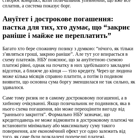
створює конфлікт, коли позичальник упевнений, що вже все
сплатив, а система показує борг.
Ануїтет і дострокове погашення:
пастка для тих, хто думає, що “закриє
раніше і майже не переплатить”
Багато хто бере споживчу позику з думкою: “нічого, як тільки
з’являться гроші, закрию раніше”. Але тут усе впирається в
схему платежів. НБУ пояснює, що за ануїтетною схемою
платежі рівні, однак на початку в них здебільшого закладені
відсотки, а ближче до кінця — тіло кредиту. Через це людина
може кілька місяців справно платити, а потім із подивом
виявити, що основна сума боргу зменшилася не так сильно, як
здавалося.
Саме тому ризик не в самому достроковому погашенні, а в
хибному очікуванні. Якщо позичальник не подивився, яка в
нього схема погашення, він може переоцінити вигоду від
“раннього закриття”. Формально НБУ зазначає, що
кредитодавець не може відмовити в достроковому платежі чи
встановити мінімальну або максимальну суму такого
повернення, але економічний ефект усе одно залежить від
того, як саме були розкладені попередні платежі.