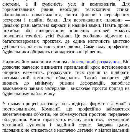
системи, а й сумісність усіх її компонентів. Для
горизонтальних рівнів необхідні телескопічні стійки
відповідного навантаження, листи фанери з перевіреним
ресурсом і надійні балки. Для вертикальних площин —
ідеально рівні металеві каркаси й надійні замки. Навіть дрібні
похибки або використання зношених деталей можуть
порушити точність усієї будови. Це особливо відчутно на
багатоповерхових проєктах, де єдина неточність миттєво
дублюється на всіх наступних рівнях. Саме тому професійні
будівельники обирають стандартизовані рішення.
Надзвичайно важливим етапом є
інженерний розрахунок
. Він
дозволяє завчасно визначити правильний крок встановлення
опорних елементів, розрахувати тиск суміші та підібрати
оптимальний комплект обладнання. Такий алгоритм дій
зводить до мінімуму ризики деформацій, запобігає
замовленню зайвих матеріалів і виключає простої бригад на
будівельному майданчику.
У цьому процесі ключову роль відіграє формат взаємодії з
постачальником. Компанії, що професійно займаються
забезпеченням об’єктів, не обмежуються простою передачею
обладнання. Вони гарантують вчасну логістику, регулярний
технічний супровід і надійний сервіс. Завдяки цьому
підрядник не стикається з нестачею деталей у відповідальний