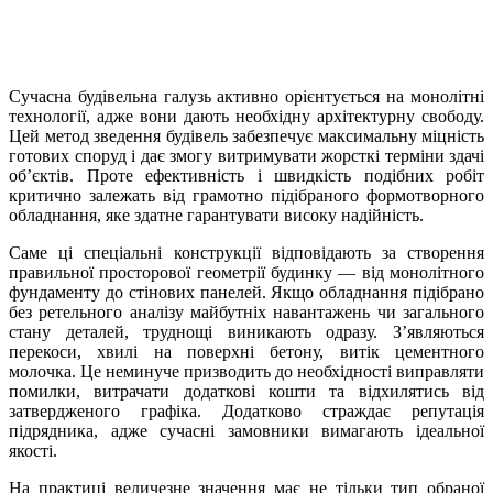
Сучасна будівельна галузь активно орієнтується на монолітні
технології, адже вони дають необхідну архітектурну свободу.
Цей метод зведення будівель забезпечує максимальну міцність
готових споруд і дає змогу витримувати жорсткі терміни здачі
об’єктів. Проте ефективність і швидкість подібних робіт
критично залежать від грамотно підібраного формотворного
обладнання, яке здатне гарантувати високу надійність.
Саме ці спеціальні конструкції відповідають за створення
правильної просторової геометрії будинку — від монолітного
фундаменту до стінових панелей. Якщо обладнання підібрано
без ретельного аналізу майбутніх навантажень чи загального
стану деталей, труднощі виникають одразу. Зʼявляються
перекоси, хвилі на поверхні бетону, витік цементного
молочка. Це неминуче призводить до необхідності виправляти
помилки, витрачати додаткові кошти та відхилятись від
затвердженого графіка. Додатково страждає репутація
підрядника, адже сучасні замовники вимагають ідеальної
якості.
На практиці величезне значення має не тільки тип обраної