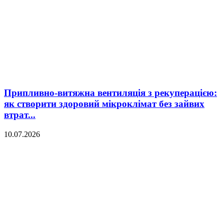
Припливно-витяжна вентиляція з рекуперацією:
як створити здоровий мікроклімат без зайвих
втрат...
10.07.2026