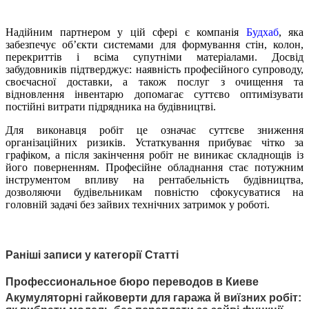
Надійним партнером у цій сфері є компанія
Будхаб
, яка
забезпечує об’єкти системами для формування стін, колон,
перекриттів і всіма супутніми матеріалами. Досвід
забудовників підтверджує: наявність професійного супроводу,
своєчасної доставки, а також послуг з очищення та
відновлення інвентарю допомагає суттєво оптимізувати
постійні витрати підрядника на будівництві.
Для виконавця робіт це означає суттєве зниження
організаційних ризиків. Устаткування прибуває чітко за
графіком, а після закінчення робіт не виникає складнощів із
його поверненням. Професійне обладнання стає потужним
інструментом впливу на рентабельність будівництва,
дозволяючи будівельникам повністю сфокусуватися на
головній задачі без зайвих технічних затримок у роботі.
Раніші записи у категорії Статті
Профессиональное бюро переводов в Киеве
Акумуляторні гайковерти для гаража й виїзних робіт: