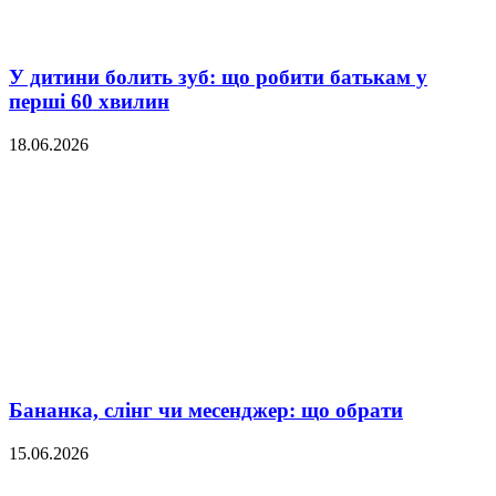
У дитини болить зуб: що робити батькам у
перші 60 хвилин
18.06.2026
Бананка, слінг чи месенджер: що обрати
15.06.2026