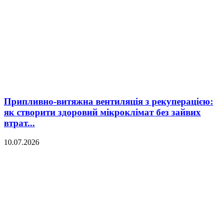
Припливно-витяжна вентиляція з рекуперацією:
як створити здоровий мікроклімат без зайвих
втрат...
10.07.2026