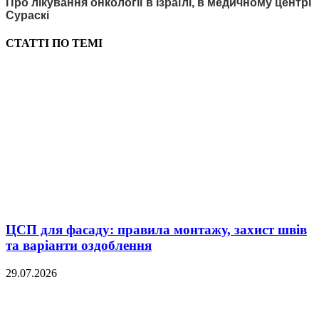
Про лікування онкології в Ізраїлі, в медичному центрі
Сураскі
СТАТТІ ПО ТЕМІ
ЦСП для фасаду: правила монтажу, захист швів
та варіанти оздоблення
29.07.2026