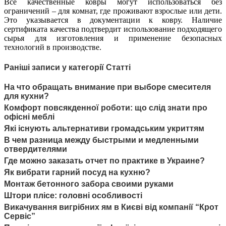
Все качественные ковры могут использоваться без
ограничений – для комнат, где проживают взрослые или дети.
Это указывается в документации к ковру. Наличие
сертификата качества подтвердит использование подходящего
сырья для изготовления и применение безопасных
технологий в производстве.
Раніші записи у категорії Статті
На что обращать внимание при выборе смесителя
для кухни?
Комфорт повсякденної роботи: що слід знати про
офісні меблі
Які існують альтернативи громадським укриттям
В чем разница между быстрыми и медленными
отвердителями
Где можно заказать отчет по практике в Украине?
Як вибрати гарний посуд на кухню?
Монтаж бетонного забора своими руками
Штори плісе: головні особливості
Викачування вигрібних ям в Києві від компанії “Крот
Сервіс”