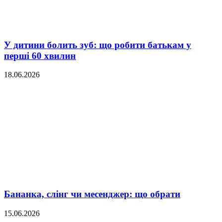
У дитини болить зуб: що робити батькам у
перші 60 хвилин
18.06.2026
Бананка, слінг чи месенджер: що обрати
15.06.2026