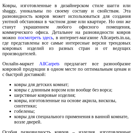
Ковры, изготовленные в дизайнерском стиле шагги или
shaggy, уникальны по своему составу и свойствам.
Эта
разновидность ковров может использоваться для создания
уютной обстановки в частном доме или квартире. Но они же
станут украшением любого офисного помещения,
коммерческого офиса. Детальнее на разновидности ковров
можно
посмотреть здесь
, в интернет-магазине Аllcarpets.in.ua,
где представлены все самые интересные версии трендовых
ковровых изделий из разных стран и от ведущих
производителей.
Онлайн-маркет
AllCarpets
предлагает все разнообразие
ковровой продукции в одном месте по оптимальным ценам и
с быстрой доставкой:
ковры для детских комнат;
ковры с длинным ворсом или вообще без ворса;
шерстяные ковровые изделия;
ковры, изготовленные на основе акрила, вискозы,
синтетики;
гобелены;
ковры для специального применения в ванной комнате,
возле дверей.
Особая разновидность ковров – изделия, изготовленные