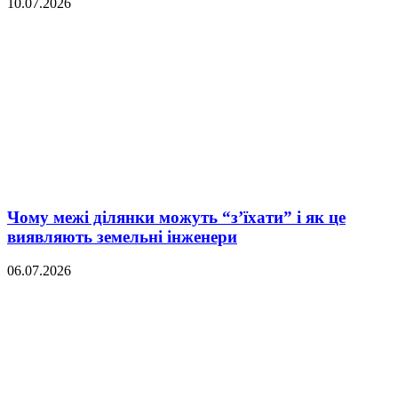
10.07.2026
Чому межі ділянки можуть “з’їхати” і як це
виявляють земельні інженери
06.07.2026