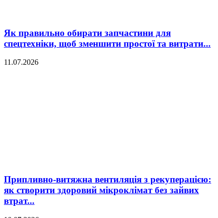
Як правильно обирати запчастини для
спецтехніки, щоб зменшити простої та витрати...
11.07.2026
Припливно-витяжна вентиляція з рекуперацією:
як створити здоровий мікроклімат без зайвих
втрат...