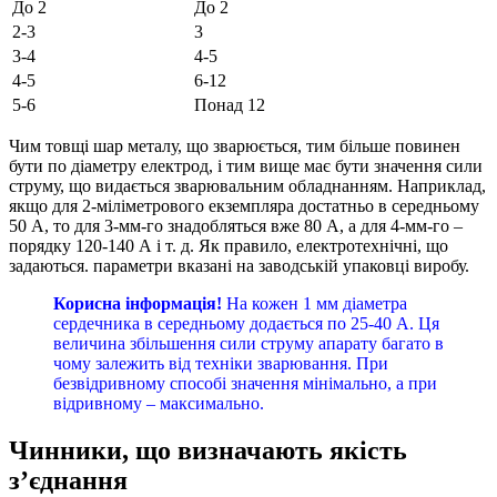
До 2
До 2
2-3
3
3-4
4-5
4-5
6-12
5-6
Понад 12
Чим товщі шар металу, що зварюється, тим більше повинен
бути по діаметру електрод, і тим вище має бути значення сили
струму, що видається зварювальним обладнанням. Наприклад,
якщо для 2-міліметрового екземпляра достатньо в середньому
50 А, то для 3-мм-го знадобляться вже 80 А, а для 4-мм-го –
порядку 120-140 А і т. д. Як правило, електротехнічні, що
задаються. параметри вказані на заводській упаковці виробу.
Корисна інформація!
На кожен 1 мм діаметра
сердечника в середньому додається по 25-40 А. Ця
величина збільшення сили струму апарату багато в
чому залежить від техніки зварювання. При
безвідривному способі значення мінімально, а при
відривному – максимально.
Чинники, що визначають якість
з’єднання