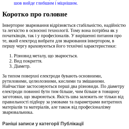
шов вийде глибшим і міцнішим.
Коротко про головне
Інверторне зварювання відрізняється стабільністю, надійністю
та легкістю в освоєнні технології. Тому вона потрібна як у
початківців, так і у професіоналів. У вирішенні питання про
те, який електрод вибрати для зварювання інвертором, в
першу чергу враховуються його технічні характеристики:
Різновид металу, що зварюється.
Вид покриття.
Діаметр.
За типом поверхні електроди бувають основними,
рутиловими, целюлозними, кислими та змішаними.
Найчастіше застосовуються перші два різновиди. По діаметру
електроди повинні бути тим більше, чим більше в товщину
заготовки, що зварюються. Якість шва залежить не тільки від
правильності підбору за умовами та параметрами витратних
матеріалів та матеріалів, але також від професіоналізму
зварювальника.
Раніші записи у категорії Публікації