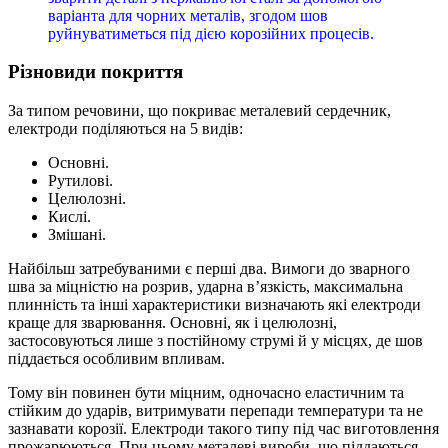
варіанта для чорних металів, згодом шов
руйнуватиметься під дією корозійних процесів.
Різновиди покриття
За типом речовини, що покриває металевий сердечник,
електроди поділяються на 5 видів:
Основні.
Рутилові.
Целюлозні.
Кислі.
Змішані.
Найбільш затребуваними є перші два. Вимоги до зварного
шва за міцністю на розрив, ударна в’язкість, максимальна
плинність та інші характеристики визначають які електроди
краще для зварювання. Основні, як і целюлозні,
застосовуються лише з постійному струмі й у місцях, де шов
піддається особливим впливам.
Тому він повинен бути міцним, одночасно еластичним та
стійким до ударів, витримувати перепади температури та не
зазнавати корозії. Електроди такого типу під час виготовлення
прожарюються. При цьому металеві вироби, що піддаються