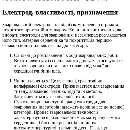
Електрод, властивості, призначення
Зварювальний електрод – це відрізок металевого стрижня,
покритого протекційним шаром. Коли виникає питання, як
вибрати електроди для зварювання, насамперед розглядається
його тип, матеріал сердечника та покриття. За першою
ознакою вони поділяються на дві категорії:
Схильні до розплавлення в ході зварювальних робіт.
Виготовляються із спеціального дроту. Застосовуються
для кольорових та сталевих сплавів від малої до
середньої глибини шва.
Чи не плавляться. Це вуглецеві, графітові чи
вольфрамові електроди. Призначається для зварювання
титану, алюмінію, магнію, міді та ін металів.
Застосовуються у газодуговій технології.
Сучасні широкодоступні кращі електроди для
зварювання інверторів належать перш за все до першої
категорії. Процес зварювальної технології
характеризується розплавленням як матеріалу самого
сердечника, і його покриття під впливом
високотемпературної плазмової дуги. Гази, що