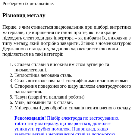
Розберемо їх детальніше.
Різновид металу
Перше, з чим стикається зварювальник при підборі витратних
матеріалів, це вирішення питання про те, які найкраще
підходять електроди для інвертора – як вибрати їх, виходячи з
типу металу, який потрібно заварити. Згідно з номенклатурою
Державного стандарту, за даною характеристикою вони
поділяються на такі категорії:
Сталеві сплави з високим вмістом вуглецю та
низьколеговані.
Теплостійка легована сталь.
Сталь високолегована зі специфічними властивостями.
Створення поверхневого шару шляхом електродугового
наплавлення.
Чавун (зварні та наплавні роботи).
Мідь, алюміній та їх сплави.
Універсальні для обробки сплавів невизначеного складу.
Рекомендація!
Підбір електрода по застосуванню,
тобто типу матеріалу, що зварюється, дозволяє
уникнути грубих помилок. Наприклад, якщо
зварити деталі з нержавіючої сталі за допомогою