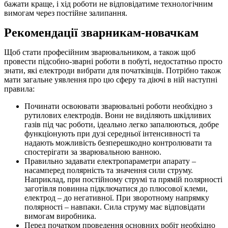
бажати краще, і хід роботи не відповідатиме технологічним
вимогам через постійне залипання.
Рекомендації зварникам-новачкам
Щоб стати професійним зварювальником, а також щоб
провести підсобно-зварні роботи в побуті, недостатньо просто
знати, які електроди вибрати для початківців. Потрібно також
мати загальне уявлення про цю сферу та діючі в ній наступні
правила:
Починати освоювати зварювальні роботи необхідно з
рутилових електродів. Вони не виділяють шкідливих
газів під час роботи, ідеально легко запалюються, добре
функціонують при дузі середньої інтенсивності та
надають можливість безперешкодно контролювати та
спостерігати за зварювальною ванною.
Правильно задавати електропараметри апарату –
насамперед полярність та значення сили струму.
Наприклад, при постійному струмі та прямій полярності
заготівля повинна підключатися до плюсової клеми,
електрод – до негативної. При зворотному напрямку
полярності – навпаки. Сила струму має відповідати
вимогам виробника.
Перед початком проведення основних робіт необхідно