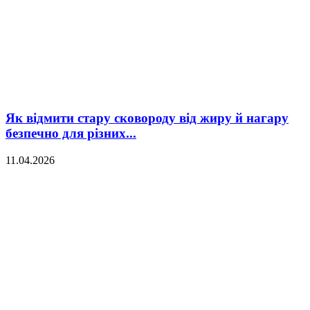
Як відмити стару сковороду від жиру й нагару
безпечно для різних...
11.04.2026