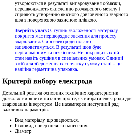
утворюються в результаті випаровування обмазки,
перешкоджають окисленню розжареного металу і
сприяють утворенню якісного довговічного зварного
шва з поверхневою захисною плівкою.
Зверніть увагу!
Ступінь зволоженості матеріалу
покриття має першорядне значення для процесу
зварювання. Сирі електроди погано
запалюватимуться. В результаті шов буде
нерівномірним та неякісним. Не покращить їхній
стан навіть сушіння в спеціальних умовах. Єдиний
засіб для збереження їх спочатку сухому стані – це
надійна герметична упаковка.
Критерії вибору електрода
Детальний розгляд основних технічних характеристик
дозволяє вирішити питання про те, як вибрати електроди для
зварювання інвертором. Це насамперед наступний ряд
важливих параметрів:
Вид матеріалу, що зварюється.
Різновид поверхневого нанесення.
Діаметр.