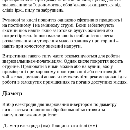
зварюванню за їх допомогою, обов’язково захищаються від
слідів іржі, пилу та забруднень.
Рутилові та кислі покриття однаково ефективно працюють і
на постійному, і на змінному струмі. Вони забезпечують
якісний шов навіть якщо заготовки будуть окислені або
покриті іржею. Іншою важливою їх особливістю є легке
розпалювання та утворення малого залишку при горінні –
навіть при холостому значенні напруги.
Витратники такого типу часто рекомендуються для роботи
зварювальникам-початківцям. Однак кисле покриття досить
отруйне. Працювати з ними можна або на вулиці, або у
приміщенні при хорошому провітрюванні або вентиляції. В
той же час, рутилові аналоги нетоксичні та рекомендовані для
роботи в замкнутих приміщеннях та погано доступних місцях.
Діаметр
Вибір електродів для зварювання інвертором по діаметру
визначається товщиною оброблюваної заготовки за
наступною закономірністю:
Діаметр електрода (мм)
Товщина заготівлі (мм)