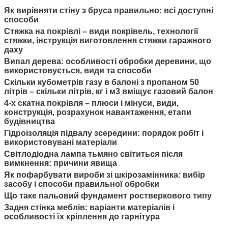
Як вирівняти стіну з бруса правильно: всі доступні
способи
Стяжка на покрівлі – види покрівель, технології
стяжки, інструкція виготовлення стяжки гаражного
даху
Випал дерева: особливості обробки деревини, що
використовується, види та способи
Скільки кубометрів газу в балоні з пропаном 50
літрів – скільки літрів, кг і м3 вміщує газовий балон
4-х скатна покрівля – плюси і мінуси, види,
конструкція, розрахунок навантаження, етапи
будівництва
Гідроізоляція підвалу зсередини: порядок робіт і
використовувані матеріали
Світлодіодна лампа тьмяно світиться після
вимкнення: причини явища
Як пофарбувати вироби зі шкірозамінника: вибір
засобу і способи правильної обробки
Що таке пальовий фундамент ростверкового типу
Задня стінка меблів: варіанти матеріалів і
особливості їх кріплення до гарнітура