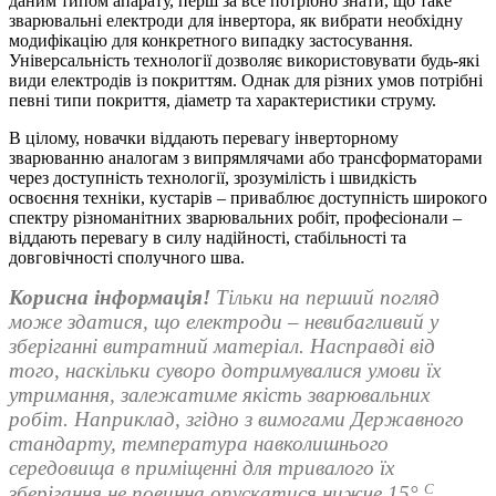
даним типом апарату, перш за все потрібно знати, що таке
зварювальні електроди для інвертора, як вибрати необхідну
модифікацію для конкретного випадку застосування.
Універсальність технології дозволяє використовувати будь-які
види електродів із покриттям. Однак для різних умов потрібні
певні типи покриття, діаметр та характеристики струму.
В цілому, новачки віддають перевагу інверторному
зварюванню аналогам з випрямлячами або трансформаторами
через доступність технології, зрозумілість і швидкість
освоєння техніки, кустарів – приваблює доступність широкого
спектру різноманітних зварювальних робіт, професіонали –
віддають перевагу в силу надійності, стабільності та
довговічності сполучного шва.
Корисна інформація!
Тільки на перший погляд
може здатися, що електроди – невибагливий у
зберіганні витратний матеріал. Насправді від
того, наскільки суворо дотримувалися умови їх
утримання, залежатиме якість зварювальних
робіт. Наприклад, згідно з вимогами Державного
стандарту, температура навколишнього
середовища в приміщенні для тривалого їх
С
зберігання не повинна опускатися нижче 15°
.