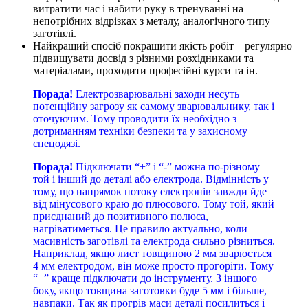
витратити час і набити руку в тренуванні на
непотрібних відрізках з металу, аналогічного типу
заготівлі.
Найкращий спосіб покращити якість робіт – регулярно
підвищувати досвід з різними розхідниками та
матеріалами, проходити професійні курси та ін.
Порада!
Електрозварювальні заходи несуть
потенційну загрозу як самому зварювальнику, так і
оточуючим. Тому проводити їх необхідно з
дотриманням техніки безпеки та у захисному
спецодязі.
Порада!
Підключати “+” і “-” можна по-різному –
той і інший до деталі або електрода. Відмінність у
тому, що напрямок потоку електронів завжди йде
від мінусового краю до плюсового. Тому той, який
приєднаний до позитивного полюса,
нагріватиметься. Це правило актуально, коли
масивність заготівлі та електрода сильно різниться.
Наприклад, якщо лист товщиною 2 мм зварюється
4 мм електродом, він може просто прогоріти. Тому
“+” краще підключати до інструменту. З іншого
боку, якщо товщина заготовки буде 5 мм і більше,
навпаки. Так як прогрів маси деталі посилиться і