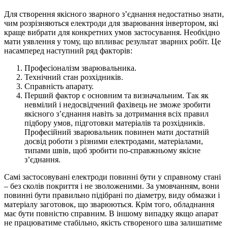
Для створення якісного зварного з’єднання недостатньо знати,
чим розрізняються електроди для зварювання інвертором, які
краще вибрати для конкретних умов застосування. Необхідно
мати уявлення у тому, що впливає результат зварних робіт. Це
насамперед наступний ряд факторів:
Професіоналізм зварювальника.
Технічний стан розхідників.
Справність апарату.
Перший фактор є основним та визначальним. Так як
невмілий і недосвідчений фахівець не зможе зробити
якісного з’єднання навіть за дотримання всіх правил
підбору умов, підготовки матеріалів та розхідників.
Професійний зварювальник повинен мати достатній
досвід роботи з різними електродами, матеріалами,
типами швів, щоб зробити по-справжньому якісне
з’єднання.
Самі застосовувані електроди повинні бути у справному стані
– без сколів покриття і не зволоженими. За умовчанням, вони
повинні бути правильно підібрані по діаметру, виду обмазки і
матеріалу заготовок, що зварюються. Крім того, обладнання
має бути повністю справним. В іншому випадку якщо апарат
не працюватиме стабільно, якість створеного шва залишатиме