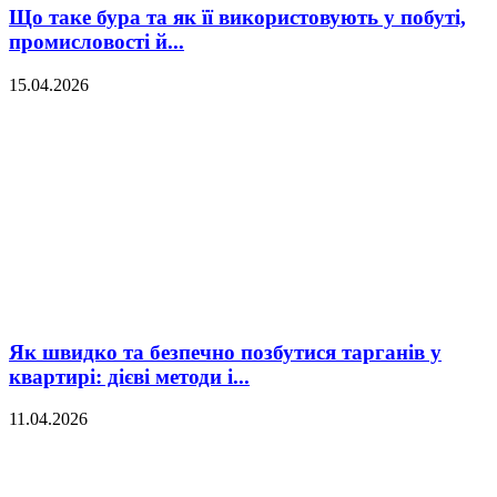
Що таке бура та як її використовують у побуті,
промисловості й...
15.04.2026
Як швидко та безпечно позбутися тарганів у
квартирі: дієві методи і...
11.04.2026