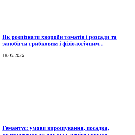
Як розпізнати хвороби томатів і розсади та
запобігти грибковим і фізіологічним...
18.05.2026
Гемантус: умови вирощування, посадка,
розмноження та догляд у період спокою