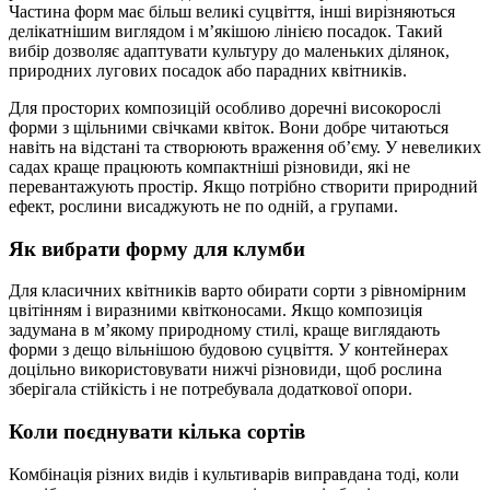
Частина форм має більш великі суцвіття, інші вирізняються
делікатнішим виглядом і м’якішою лінією посадок. Такий
вибір дозволяє адаптувати культуру до маленьких ділянок,
природних лугових посадок або парадних квітників.
Для просторих композицій особливо доречні високорослі
форми з щільними свічками квіток. Вони добре читаються
навіть на відстані та створюють враження об’єму. У невеликих
садах краще працюють компактніші різновиди, які не
перевантажують простір. Якщо потрібно створити природний
ефект, рослини висаджують не по одній, а групами.
Як вибрати форму для клумби
Для класичних квітників варто обирати сорти з рівномірним
цвітінням і виразними квітконосами. Якщо композиція
задумана в м’якому природному стилі, краще виглядають
форми з дещо вільнішою будовою суцвіття. У контейнерах
доцільно використовувати нижчі різновиди, щоб рослина
зберігала стійкість і не потребувала додаткової опори.
Коли поєднувати кілька сортів
Комбінація різних видів і культиварів виправдана тоді, коли