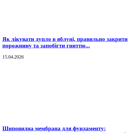
Як лікувати дупло в яблуні, правильно закрити
порожнину та запобігти гниттю...
15.04.2026
Шиповидна мембрана для фундаменту: