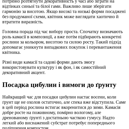
потрібно розтягнути декоративність у часі або зіграти на
відтінках синьої та білої гами. Важливо лише зберігати
гармонію за висотою. Якщо високі та низькі форми посаджені
без продуманої схеми, квітник може виглядати хаотично й
втратити виразність.
Головна порада під час вибору проста. Спочатку визначають
роль камасії в композиції, а вже потім підбирають конкретні
рослини за кольором, висотою та силою росту. Такий підхід
допомагає уникнути випадкових покупок і перевантаження
квітника.
Різні види камасії та садові форми дають змогу
використовувати культуру і як фон, і як самостійний
декоративний акцент.
Посадка цибулин і вимоги до ґрунту
Найкращий час для посадки цибулин настає восени, коли
ґрунт ще не охолов остаточно, але спека вже відступила. Саме
в цей період рослина встигає вкоренитися до зими. Камасія
добре росте на поживному, помірно вологому, але
дренованому ґрунті з достатньою часткою гумусу. Надто
легкий або виснажений субстрат потребує попереднього
поліпшення компостом.