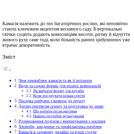
Камасія належить до тих багаторічних рослин, які непомітно
стають ключовим акцентом весняного саду. Її вертикальні
свічки суцвіть додають композиціям висоти, ритму й відчуття
живого руху саме тоді, коли більшість ранніх цибулинних уже
втрачає декоративність.
Зміст
Чим приваблює камасія та як її впізнати
Види та садові форми для різних композицій
Як вибрати форму для клумби
Коли поєднувати кілька сортів
Посадка цибулин і вимоги до ґрунту
Догляд протягом сезону та підготовка до зими
Що робити після цвітіння
Навіщо потрібне мульчування
Розмноження поділом і вирощування з насіння
Хвороби, шкідники та профілактика проблем
Камасія в садовому дизайні та вдалі сусіди