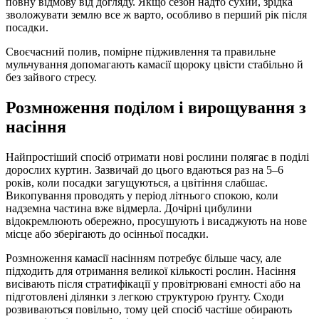
повну відмову від догляду. Якщо сезон надто сухий, зрідка
зволожувати землю все ж варто, особливо в перший рік після
посадки.
Своєчасний полив, помірне підживлення та правильне
мульчування допомагають камасії щороку цвісти стабільно й
без зайвого стресу.
Розмноження поділом і вирощування з
насіння
Найпростіший спосіб отримати нові рослини полягає в поділі
дорослих куртин. Зазвичай до цього вдаються раз на 5–6
років, коли посадки загущуються, а цвітіння слабшає.
Викопування проводять у період літнього спокою, коли
надземна частина вже відмерла. Дочірні цибулини
відокремлюють обережно, просушують і висаджують на нове
місце або зберігають до осінньої посадки.
Розмноження камасії насінням потребує більше часу, але
підходить для отримання великої кількості рослин. Насіння
висівають після стратифікації у провітрювані ємності або на
підготовлені ділянки з легкою структурою ґрунту. Сходи
розвиваються повільно, тому цей спосіб частіше обирають