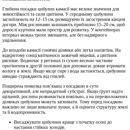
Глибина посадки цибулин камасії має велике значення для
зимостійкості та сили цвітіння. У середньому цибулини
заглиблюють на 12–15 см, розміщуючи їх загостреним кінцем
догори. Між рослинами залишають приблизно 15–20 см, щоб
дорослі куртини мали простір для розвитку. У контейнерах
інтервал можна трохи зменшити, але без надмірного
ущільнення.
До вподоби камасії сонячні ділянки або легка напівтінь. На
відкритому сонці квітконоси зазвичай міцніші, а цвітіння
рясніше. Водночас у регіонах із сухою весною часткове
притінення в другій половині дня допомагає довше втримати
вологу в землі. Якщо місце сире і вода застоюється, цибулини
швидко страждають від гнилей.
Поширена помилка пов’язана з посадкою в суто
декоративний, але непридатний субстрат. Якщо ґрунт надто
щільний, рослина розвивається повільно, а на перезволожених
ділянках цибулини можуть загнивати. Тому перед посадкою
важливо не лише викопати лунки, а й оцінити структуру землі
та її водопроникність.
Висаджувати цибулини краще з початку осені до
настання стійких холодів.