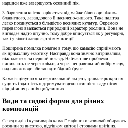
нарциси вже завершують сезонний пік.
Забарвлення квіток варіюється від майже білого до ніжно-
блакитного, лавандового й насичено-синього. Така палітра
легко поєднується з більшістю весняних культур. Окремою
перевагою вважається природний характер рослини. Вона не
виглядає надто штучно, тому добре вписується як у регулярні,
так і у вільні ландшафтні композиції.
Поширена помилка полягає в тому, що камасію сприймають
як примхливу екзотику. Насправді вона значно витриваліша,
ніж здається на перший погляд. Найчастіше проблеми
виникають не через клімат, а через неправильний вибір місця,
надлишок води або занадто бідний ґрунт.
Камасія цінується за вертикальний акцент, тривале розкриття
суцвіть і здатність підтримувати декоративність саду після
відцвітання ранніх цибулинних.
Види та садові форми для різних
композицій
Серед видів і культиварів камасії садівники зазвичай обирають
рослини за висотою, відтінком квіток і строками цвітіння.