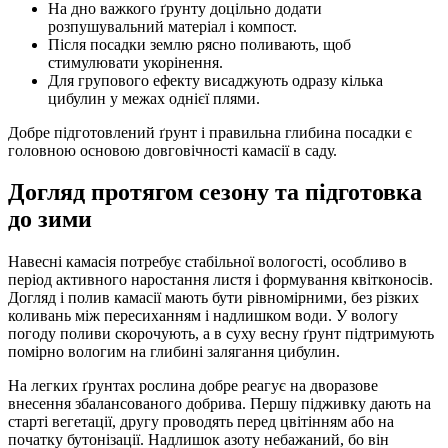
На дно важкого ґрунту доцільно додати
розпушувальний матеріал і компост.
Після посадки землю рясно поливають, щоб
стимулювати укорінення.
Для групового ефекту висаджують одразу кілька
цибулин у межах однієї плями.
Добре підготовлений ґрунт і правильна глибина посадки є
головною основою довговічності камасії в саду.
Догляд протягом сезону та підготовка
до зими
Навесні камасія потребує стабільної вологості, особливо в
період активного наростання листя і формування квітконосів.
Догляд і полив камасії мають бути рівномірними, без різких
коливань між пересиханням і надлишком води. У вологу
погоду поливи скорочують, а в суху весну ґрунт підтримують
помірно вологим на глибині залягання цибулин.
На легких ґрунтах рослина добре реагує на дворазове
внесення збалансованого добрива. Першу підживку дають на
старті вегетації, другу проводять перед цвітінням або на
початку бутонізації. Надлишок азоту небажаний, бо він