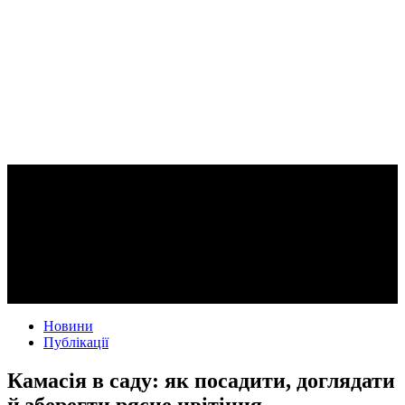
Новини
Публікації
Камасія в саду: як посадити, доглядати
й зберегти рясне цвітіння