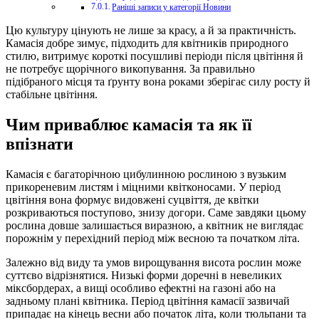
Раніші записи у категорії Новини
Цю культуру цінують не лише за красу, а й за практичність.
Камасія добре зимує, підходить для квітників природного
стилю, витримує короткі посушливі періоди після цвітіння й
не потребує щорічного викопування. За правильно
підібраного місця та ґрунту вона роками зберігає силу росту й
стабільне цвітіння.
Чим приваблює камасія та як її
впізнати
Камасія є багаторічною цибулинною рослиною з вузьким
прикореневим листям і міцними квітконосами. У період
цвітіння вона формує видовжені суцвіття, де квітки
розкриваються поступово, знизу догори. Саме завдяки цьому
рослина довше залишається виразною, а квітник не виглядає
порожнім у перехідний період між весною та початком літа.
Залежно від виду та умов вирощування висота рослин може
суттєво відрізнятися. Низькі форми доречні в невеликих
міксбордерах, а вищі особливо ефектні на газоні або на
задньому плані квітника. Період цвітіння камасії зазвичай
припадає на кінець весни або початок літа, коли тюльпани та