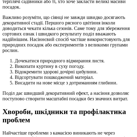
терплячі садівники або ті, хто хоче закласти великі масиви
посадок.
Важливо розуміти, що сіянці не завжди швидко досягають
декоративної стадії. Першого рясного цвітіння інколи
доводиться чекати кілька сезонів. Саме тому для збереження
сортових ознак і швидкого результату поділ вважають
надійнішим. Насіннєвий спосіб частіше використовують для
природних посадок або експериментів з великими групами
рослин.
Дочекатися природного відмирання листя.
Викопати куртину в суху погоду.
Відокремити здорові дочірні цибулини.
Відсортувати пошкоджений матеріал.
Висадити на нове місце з дотриманням глибини.
Поділ дає швидший декоративний ефект, а насіння дозволяє
поступово створити масштабні посадки без значних витрат.
Хвороби, шкідники та профілактика
проблем
Найчастіше проблеми з камасією виникають не через