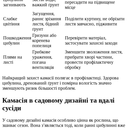
пересадити на підвищене
загнивають
важкий ґрунт
місце
Загущення,
Слабке
раннє зрізання
Поділити куртину, не обрізати
цвітіння
листя, бідний
листя завчасно, підживити
ґрунт
Гризуни або
Пошкодження
Перевірити матеріал,
коренева
цибулин
застосувати захисні заходи
попелиця
Грибкове
Зменшити зволоження листя,
Плями на
ураження,
прибрати хворі частини,
листі
погана
провести профілактичну
вентиляція
обробку
Найкращий захист камасії полягає в профілактиці. Здорова
цибулина, дренований ґрунт і помірна вологість значно
зменшують ризик більшості проблем.
Камасія в садовому дизайні та вдалі
сусіди
У садовому дизайні камасія особливо цінна як рослина, що
зшиває сезон. Вона з’являється тоді, коли ранні цибулинні вже