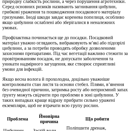
природну слабкість рослини, а через порушення агротехніки.
Серед основних ризиків називають загнивання цибулин,
грибкові ураження та пошкодження посадкового матеріалу
гризунами. Іноді шкоди завдає коренева попелиця, особливо
якщо цибулини ослаблені або зберігалися в неналежних
умовах.
Профілактика починається ще до посадки. Посадковий
матеріал уважно оглядають, вибраковують м’які або підозрілі
цибулини, а за потреби проводять обробку дозволеними
захисними препаратами. Під час вегетації важливо стежити за
провітрюванням посадок, не допускати заболочення та
уникати надмірного загущення, яке створює сприятливі
умови для інфекцій.
Якщо весна волога й прохолодна, доцільно уважніше
контролювати стан листя та основи стебел. Плями, в’янення
без очевидної причини, затримка росту або неприємний запах
ґрунту можуть свідчити про проблеми в зоні цибулини. У
таких випадках краще відразу прибрати сильно уражені
екземпляри, щоб не втрачати всю групу рослин.
Ймовірна
Проблема
Що робити
причина
Поліпшити дренаж,
Цибулини
Застій води,