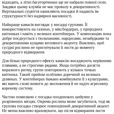
відходять, а літні багаторічники ще не набрали повної сили.
Завдяки цьому клумба не має провалу в декоративності.
Вертикальні суцвіття оживляють посадки й надають їм
структурності без надмірної масивності.
Найкраще камасія виглядає у висадці групами. Її
використовують на газонах, у міксбордерах, у природних
квітниках і навіть у великих контейнерах. У композиціях вона
добре поєднується з тюльпанами, нарцисами, незабудками та
декоративними кущами весняного акценту. Важливо, щоб
сусідні рослини не пригнічували її листя до моменту
природного відмирання.
Для більш природного ефекту камасію висаджують нерівними
плямами, а не строгими рядами. Якщо потрібно досягти
виразного ритму, групи повторюють у кількох точках
квітника. Такий прийом особливо доречний на великих
ділянках. У контейнерах бажано комбінувати її з культурами,
які мають схожі вимоги до зволоження й не надто агресивну
кореневу систему.
Частою помилкою є посадка поодиноких цибулин у
розрізнених місцях. Окрема рослина може загубитися, тоді як
групова посадка створює повноцінний декоративний акцент.
Не менш важливо враховувати, що після відмирання листя