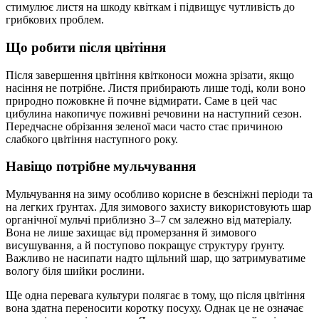
стимулює листя на шкоду квіткам і підвищує чутливість до
грибкових проблем.
Що робити після цвітіння
Після завершення цвітіння квітконоси можна зрізати, якщо
насіння не потрібне. Листя прибирають лише тоді, коли воно
природно пожовкне й почне відмирати. Саме в цей час
цибулина накопичує поживні речовини на наступний сезон.
Передчасне обрізання зеленої маси часто стає причиною
слабкого цвітіння наступного року.
Навіщо потрібне мульчування
Мульчування на зиму особливо корисне в безсніжні періоди та
на легких ґрунтах. Для зимового захисту використовують шар
органічної мульчі приблизно 3–7 см залежно від матеріалу.
Вона не лише захищає від промерзання й зимового
висушування, а й поступово покращує структуру ґрунту.
Важливо не насипати надто щільний шар, що затримуватиме
вологу біля шийки рослини.
Ще одна перевага культури полягає в тому, що після цвітіння
вона здатна переносити коротку посуху. Однак це не означає