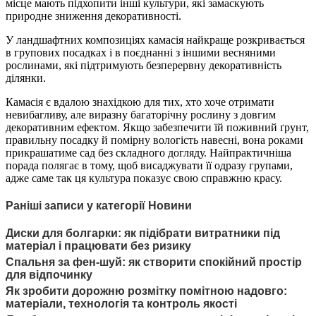
місце мають підхопити інші культури, які замаскують
природне зниження декоративності.
У ландшафтних композиціях камасія найкраще розкривається
в групових посадках і в поєднанні з іншими весняними
рослинами, які підтримують безперервну декоративність
ділянки.
Камасія є вдалою знахідкою для тих, хто хоче отримати
невибагливу, але виразну багаторічну рослину з довгим
декоративним ефектом. Якщо забезпечити їй поживний ґрунт,
правильну посадку й помірну вологість навесні, вона роками
прикрашатиме сад без складного догляду. Найпрактичніша
порада полягає в тому, щоб висаджувати її одразу групами,
адже саме так ця культура показує свою справжню красу.
Раніші записи у категорії Новини
Диски для болгарки: як підібрати витратники під
матеріал і працювати без ризику
Спальня за фен-шуй: як створити спокійний простір
для відпочинку
Як зробити дорожню розмітку помітною надовго:
матеріали, технологія та контроль якості