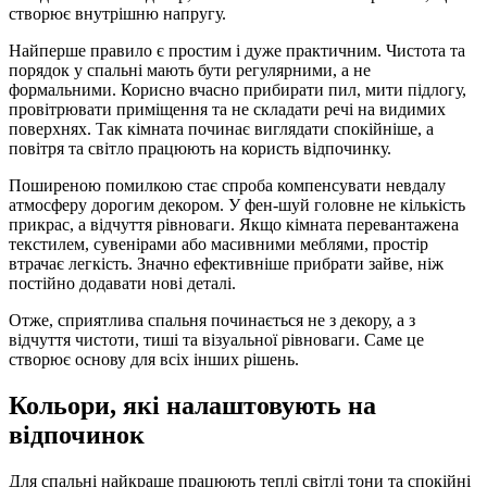
створює внутрішню напругу.
Найперше правило є простим і дуже практичним. Чистота та
порядок у спальні мають бути регулярними, а не
формальними. Корисно вчасно прибирати пил, мити підлогу,
провітрювати приміщення та не складати речі на видимих
поверхнях. Так кімната починає виглядати спокійніше, а
повітря та світло працюють на користь відпочинку.
Поширеною помилкою стає спроба компенсувати невдалу
атмосферу дорогим декором. У фен-шуй головне не кількість
прикрас, а відчуття рівноваги. Якщо кімната перевантажена
текстилем, сувенірами або масивними меблями, простір
втрачає легкість. Значно ефективніше прибрати зайве, ніж
постійно додавати нові деталі.
Отже, сприятлива спальня починається не з декору, а з
відчуття чистоти, тиші та візуальної рівноваги. Саме це
створює основу для всіх інших рішень.
Кольори, які налаштовують на
відпочинок
Для спальні найкраще працюють теплі світлі тони та спокійні