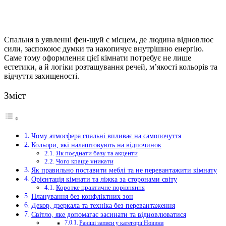
Спальня в уявленні фен-шуй є місцем, де людина відновлює
сили, заспокоює думки та накопичує внутрішню енергію.
Саме тому оформлення цієї кімнати потребує не лише
естетики, а й логіки розташування речей, м’якості кольорів та
відчуття захищеності.
Зміст
Чому атмосфера спальні впливає на самопочуття
Кольори, які налаштовують на відпочинок
Як поєднати базу та акценти
Чого краще уникати
Як правильно поставити меблі та не перевантажити кімнату
Орієнтація кімнати та ліжка за сторонами світу
Коротке практичне порівняння
Планування без конфліктних зон
Декор, дзеркала та техніка без перевантаження
Світло, яке допомагає засинати та відновлюватися
Раніші записи у категорії Новини