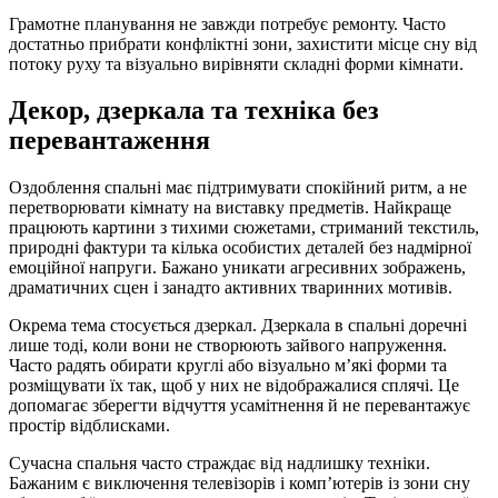
Грамотне планування не завжди потребує ремонту. Часто
достатньо прибрати конфліктні зони, захистити місце сну від
потоку руху та візуально вирівняти складні форми кімнати.
Декор, дзеркала та техніка без
перевантаження
Оздоблення спальні має підтримувати спокійний ритм, а не
перетворювати кімнату на виставку предметів. Найкраще
працюють картини з тихими сюжетами, стриманий текстиль,
природні фактури та кілька особистих деталей без надмірної
емоційної напруги. Бажано уникати агресивних зображень,
драматичних сцен і занадто активних тваринних мотивів.
Окрема тема стосується дзеркал. Дзеркала в спальні доречні
лише тоді, коли вони не створюють зайвого напруження.
Часто радять обирати круглі або візуально м’які форми та
розміщувати їх так, щоб у них не відображалися сплячі. Це
допомагає зберегти відчуття усамітнення й не перевантажує
простір відблисками.
Сучасна спальня часто страждає від надлишку техніки.
Бажаним є виключення телевізорів і комп’ютерів із зони сну