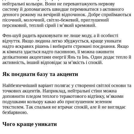
нейтральні кольори. Вони не перевантажують нервову
систему й допомагають швидше перемикатися з активного
денного режиму на вечірній відпочинок. Добре сприймаються
пісочний, молочний, світло-бежевий, приглушений
персиковий, теплий сірий і м’який кремовий.
Фен-шуй радить враховувати не лише моду, а й особисті
відчуття. Якщо людина легко збуджується, краще уникати
надто яскравих рішень і вибирати стримані поєднання. Якщо
ж кімната здається надто пасивною, її можна оживити
делікатними акцентами енергії Янь та Інь. Один додає тепло й
активність, інший відповідає за м’якість і спокій.
Як поєднати базу та акценти
Найбезпечніший варіант полягає у створенні світлої основи та
точкових акцентів. Наприклад, нейтральні стіни можна
доповнити пледом теплого теракотового відтінку, м’якими
подушками кольору какао або приглушеним зеленим
текстилем. Так спальня не втрачає спокій, але й не виглядає
безбарвною.
Чого краще уникати