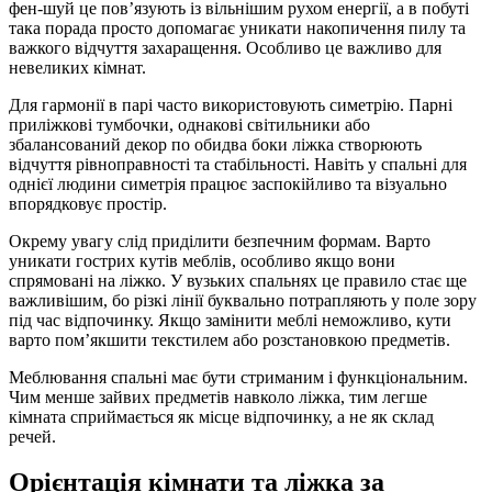
фен-шуй це пов’язують із вільнішим рухом енергії, а в побуті
така порада просто допомагає уникати накопичення пилу та
важкого відчуття захаращення. Особливо це важливо для
невеликих кімнат.
Для гармонії в парі часто використовують симетрію. Парні
приліжкові тумбочки, однакові світильники або
збалансований декор по обидва боки ліжка створюють
відчуття рівноправності та стабільності. Навіть у спальні для
однієї людини симетрія працює заспокійливо та візуально
впорядковує простір.
Окрему увагу слід приділити безпечним формам. Варто
уникати гострих кутів меблів, особливо якщо вони
спрямовані на ліжко. У вузьких спальнях це правило стає ще
важливішим, бо різкі лінії буквально потрапляють у поле зору
під час відпочинку. Якщо замінити меблі неможливо, кути
варто пом’якшити текстилем або розстановкою предметів.
Меблювання спальні має бути стриманим і функціональним.
Чим менше зайвих предметів навколо ліжка, тим легше
кімната сприймається як місце відпочинку, а не як склад
речей.
Орієнтація кімнати та ліжка за