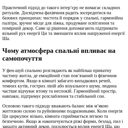
Практичний підхід до такого інтер’єру не вимагає складних
ритуалів. Досвідчена фахівчиня радить зосередитися на
базових принципах: чистота й порядок у спальні, гармонійна
палітра, зручне місце для ліжка, продумане освітлення та
помірний декор. Саме ці рішення допомагають підтримати
вільний рух енергії Ци та зменшити вплив напруженої енергії
Ша.
Чому атмосфера спальні впливає на
самопочуття
У фен-шуй спальню розглядають як найбільш приватну
частину житла, де емоційний стан пов’язаний із фізичним
комфортом. Якщо в кімнаті забагато випадкових речей,
темних кутів, гострих ліній або візуального шуму, людина
частіше відчуває втому та неспокій. Гармонійний простір,
навпаки, підтримує розслаблення та стабільний сон.
Основою такого підходу вважають баланс між м’якою
життєвою силою та руйнівними подразниками. Коли енергія
Ци циркулює вільно, кімната сприймається легкою та
безпечною. Якщо ж накопичуються різкі форми, безлад, пил і
занадто активний декор, посилюється вплив енергії Ша, що