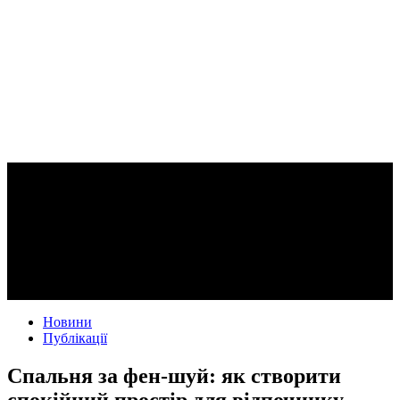
Новини
Публікації
Спальня за фен-шуй: як створити
спокійний простір для відпочинку