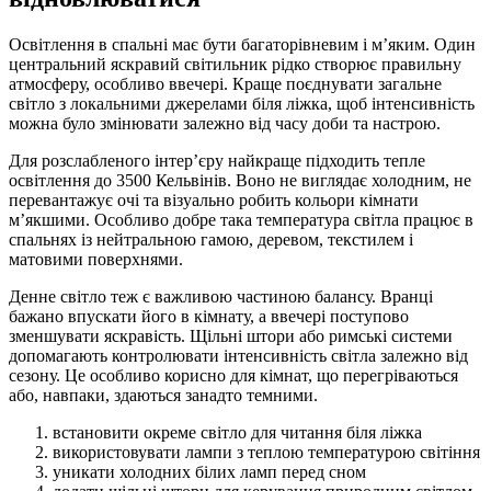
Освітлення в спальні має бути багаторівневим і м’яким. Один
центральний яскравий світильник рідко створює правильну
атмосферу, особливо ввечері. Краще поєднувати загальне
світло з локальними джерелами біля ліжка, щоб інтенсивність
можна було змінювати залежно від часу доби та настрою.
Для розслабленого інтер’єру найкраще підходить тепле
освітлення до 3500 Кельвінів. Воно не виглядає холодним, не
перевантажує очі та візуально робить кольори кімнати
м’якшими. Особливо добре така температура світла працює в
спальнях із нейтральною гамою, деревом, текстилем і
матовими поверхнями.
Денне світло теж є важливою частиною балансу. Вранці
бажано впускати його в кімнату, а ввечері поступово
зменшувати яскравість. Щільні штори або римські системи
допомагають контролювати інтенсивність світла залежно від
сезону. Це особливо корисно для кімнат, що перегріваються
або, навпаки, здаються занадто темними.
встановити окреме світло для читання біля ліжка
використовувати лампи з теплою температурою світіння
уникати холодних білих ламп перед сном