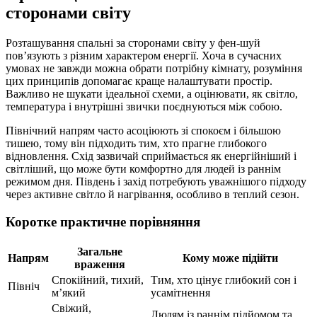
сторонами світу
Розташування спальні за сторонами світу у фен-шуй
пов’язують з різним характером енергії. Хоча в сучасних
умовах не завжди можна обрати потрібну кімнату, розуміння
цих принципів допомагає краще налаштувати простір.
Важливо не шукати ідеальної схеми, а оцінювати, як світло,
температура і внутрішні звички поєднуються між собою.
Північний напрям часто асоціюють зі спокоєм і більшою
тишею, тому він підходить тим, хто прагне глибокого
відновлення. Схід зазвичай сприймається як енергійніший і
світліший, що може бути комфортно для людей із раннім
режимом дня. Південь і захід потребують уважнішого підходу
через активне світло й нагрівання, особливо в теплий сезон.
Коротке практичне порівняння
Загальне
Напрям
Кому може підійти
враження
Спокійний, тихий,
Тим, хто цінує глибокий сон і
Північ
м’який
усамітнення
Свіжий,
Людям із раннім підйомом та