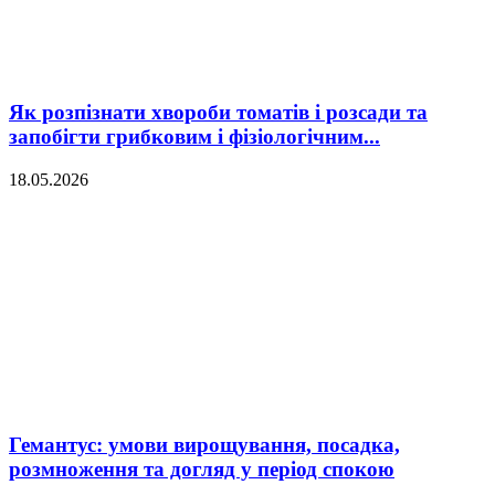
Як розпізнати хвороби томатів і розсади та
запобігти грибковим і фізіологічним...
18.05.2026
Гемантус: умови вирощування, посадка,
розмноження та догляд у період спокою