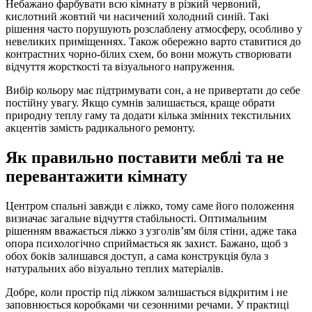
Небажано фарбувати всю кімнату в різкий червоний,
кислотний жовтий чи насичений холодний синій. Такі
рішення часто порушують розслаблену атмосферу, особливо у
невеликих приміщеннях. Також обережно варто ставитися до
контрастних чорно-білих схем, бо вони можуть створювати
відчуття жорсткості та візуального напруження.
Вибір кольору має підтримувати сон, а не привертати до себе
постійну увагу. Якщо сумнів залишається, краще обрати
природну теплу гаму та додати кілька змінних текстильних
акцентів замість радикального ремонту.
Як правильно поставити меблі та не
перевантажити кімнату
Центром спальні завжди є ліжко, тому саме його положення
визначає загальне відчуття стабільності. Оптимальним
рішенням вважається ліжко з узголів’ям біля стіни, адже така
опора психологічно сприймається як захист. Бажано, щоб з
обох боків залишався доступ, а сама конструкція була з
натуральних або візуально теплих матеріалів.
Добре, коли простір під ліжком залишається відкритим і не
заповнюється коробками чи сезонними речами. У практиці