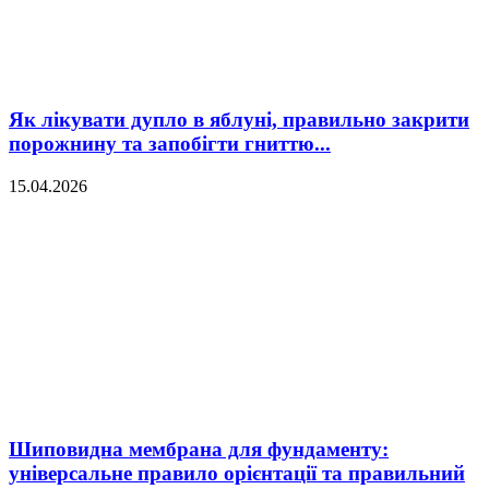
Як лікувати дупло в яблуні, правильно закрити
порожнину та запобігти гниттю...
15.04.2026
Шиповидна мембрана для фундаменту:
універсальне правило орієнтації та правильний