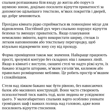
спальня розташована біля входу до житла або поруч із
шумною зоною, доцільно посилити відчуття приватності за
допомогою щільнішого текстилю, м’яких покриттів і дверей,
що добре зачиняються.
Прохідна кімната рідко сприймається як повноцінне місце для
відновлення. Постійний рух через спальню порушує відчуття
безпеки та зменшує приватність. Якщо планування
неможливо змінити, варто використати ширму, стелаж із
легким наповненням або текстильну перегородку, щоб
візуально відокремити зону сну від проходу.
Форма приміщення також має значення. Найкраще працюють
прості, зрозумілі контури без складних ніш і ламаних ліній.
Якщо в кімнаті є виступи, скошені стелі чи надто різкі кути, їх
бажано згладити шторами, м’яким узголів’ям, килимом або
правильно розміщеними меблями. Це робить простір м’якшим
і спокійнішим.
Стеля над ліжком бажано має бути рівною, без нависаючих
балок або масивних конструкцій. Вони часто створюють
психологічний тиск навіть тоді, коли людина не усвідомлює
цього. У малогабаритних спальнях варто особливо уникати
громіздких шаф і важких полиць над головою, адже вони
посилюють відчуття стиснення.