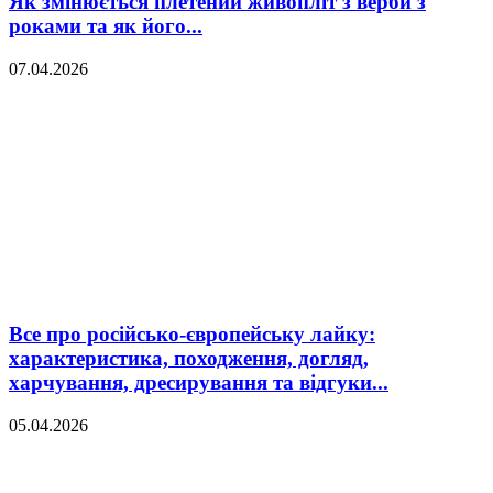
Як змінюється плетений живопліт з верби з
роками та як його...
07.04.2026
Все про російсько-європейську лайку:
характеристика, походження, догляд,
харчування, дресирування та відгуки...
05.04.2026