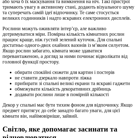
або хоча б їх маскування та вимкнення на ніч. Такі пристрої
тримають увагу в активному стані, додають візуального шуму
та суперечать самій ідеї відпочинку. Те саме стосується
великих годинників і надто яскравих електронних дисплеїв.
Рослини можуть оживляти інтер’єр, але важливо
дотримуватися міри. Помірна кількість кімнатних рослин
працює краще, ніж густий зелений куточок. Для спальні
достатньо одного-двох охайних вазонів із м’яким силуетом.
Якщо рослин забагато, кімната може здаватися
перевантаженою, а догляд за ними починає відволікати від
головної функції простору.
обирати спокійні сюжети для картин і постерів
не ставити дзеркало навпроти ліжка
прибирати зі спальні великі екрани та яскраві гаджети
обмежувати кількість декоративних дрібниць
додавати рослини лише в помірній кількості
Декор у спальні має бути тихим фоном для відпочинку. Якщо
предмет притягує до себе занадто багато уваги, для цієї
кімнати він, найімовірніше, зайвий.
Світло, яке допомагає засинати та
відновлюватися