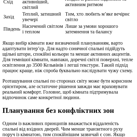
Схід
активніший,
активним ритмом
світлий
Теплий, затишний
Тим, хто любить м’яке вечірнє
Захід
увечері
світло
Насичений світлом
Лише за умови хорошого
Південь
і теплом
затемнення та балансу
Якщо вибір кімнати вже визначений плануванням, варто
адаптувати інтер’єр. Для надто сонячної спальні підійдуть
щільні штори, спокійні кольори та менше активних акцентів.
Для темнішої кімнати, навпаки, доречні світлі поверхні, тепле
освітлення до 3500 Кельвінів і легші текстури. Такий підхід
працює краще, ніж спроба буквально наслідувати чужу схему.
Розташування спальні по сторонах світу може бути корисним
орієнтиром, але остаточне рішення завжди має враховувати
реальний комфорт. Головне, щоб кімната підтримувала
відпочинок саме конкретної людини.
Планування без конфліктних зон
Одним із важливих принципів вважається віддаленість
спальні від вхідних дверей. Чим менше транзитного руху
поруч із кімнатою, тим спокійнішим зазвичай є сон. Якщо