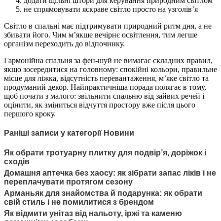
додати щільні штори для керування природним світлом
не спрямовувати яскраве світло просто на узголів’я
Світло в спальні має підтримувати природний ритм дня, а не
збивати його. Чим м’якше вечірнє освітлення, тим легше
організм переходить до відпочинку.
Гармонійна спальня за фен-шуй не вимагає складних правил,
якщо зосередитися на головному: спокійні кольори, правильне
місце для ліжка, відсутність перевантаження, м’яке світло та
продуманий декор. Найпрактичніша порада полягає в тому,
щоб почати з малого: звільнити спальню від зайвих речей і
оцінити, як зміниться відчуття простору вже після цього
першого кроку.
Раніші записи у категорії Новини
Як обрати тротуарну плитку для подвір’я, доріжок і
сходів
Домашня аптечка без хаосу: як зібрати запас ліків і не
переплачувати протягом сезону
Арманьяк для знайомства й подарунка: як обрати
свій стиль і не помилитися з брендом
Як відмити унітаз від нальоту, іржі та каменю