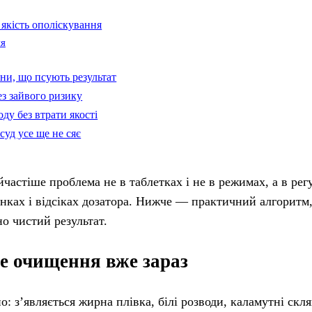
 якість ополіскування
ня
они, що псують результат
ез зайвого ризику
ду без втрати якості
суд усе ще не сяє
частіше проблема не в таблетках і не в режимах, а в рег
нках і відсіках дозатора. Нижче — практичний алгоритм
о чистий результат.
не очищення вже зараз
 з’являється жирна плівка, білі розводи, каламутні скля