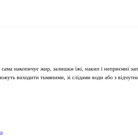
поділіться
 сама накопичує жир, залишки їжі, накип і неприємні за
 можуть виходити тьмяними, зі слідами води або з відчут
аз