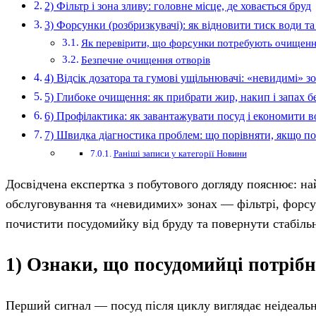
2) Фільтр і зона зливу: головне місце, де ховається бруд
3) Форсунки (розбризкувачі): як відновити тиск води та
Як перевірити, що форсунки потребують очищен
Безпечне очищення отворів
4) Відсік дозатора та гумові ущільнювачі: «невидимі» з
5) Глибоке очищення: як прибрати жир, накип і запах б
6) Профілактика: як завантажувати посуд і економити во
7) Швидка діагностика проблем: що порівняти, якщо по
Раніші записи у категорії Новини
Досвідчена експертка з побутового догляду пояснює: най
обслуговування та «невидимих» зонах — фільтрі, форсу
почистити посудомийку від бруду та повернути стабільн
1) Ознаки, що посудомийці потріб
Перший сигнал — посуд після циклу виглядає неідеально: