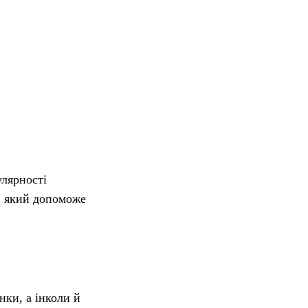
улярності
, який допоможе
нки, а інколи й