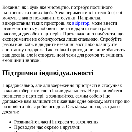
Кохання, як і будь-яке мистецтво, потребує постійного
натхнення та нових ідей. А експерименти в інтимній сфері
можуть значно пожвавити стосунки. Наприклад,
використання таких пристроїв, як
вібратор
, може внести
різноманітність у любовні ігри та відкрити нові грані
насолоди для обох партнерів. Проте важливо пам’ятати, що
експерименти не обмежуються лише спальнею. Спробуйте
разом нові хобі, відвідайте незвичні місця або влаштуйте
спонтанну подорож. Такі спільні пригоди не лише збагатять
ваш досвід, але й створять нові теми для розмов та зміцнять
емоційний зв’язок.
Підтримка індивідуальності
Парадоксально, але для збереження пристрасті в стосунках
важливо зберігати свою індивідуальність. Не розчиняйтеся
повністю в партнері, а залишайтесь самим собою і це
допоможе вам залишатися цікавими одне одному, мати про що
розповісти після робочого дня. Ось кілька порад, як цього
досягти:
Розвивайте власні інтереси та захоплення;
Проводьте час окремо з друзями;