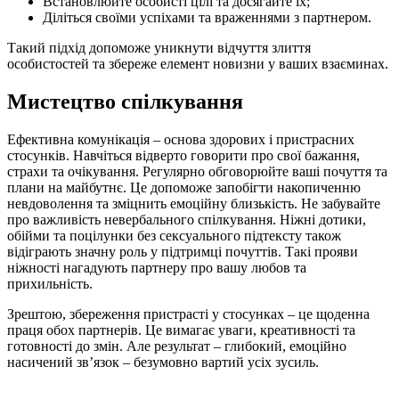
Встановлюйте особисті цілі та досягайте їх;
Діліться своїми успіхами та враженнями з партнером.
Такий підхід допоможе уникнути відчуття злиття
особистостей та збереже елемент новизни у ваших взаєминах.
Мистецтво спілкування
Ефективна комунікація – основа здорових і пристрасних
стосунків. Навчіться відверто говорити про свої бажання,
страхи та очікування. Регулярно обговорюйте ваші почуття та
плани на майбутнє. Це допоможе запобігти накопиченню
невдоволення та зміцнить емоційну близькість. Не забувайте
про важливість невербального спілкування. Ніжні дотики,
обійми та поцілунки без сексуального підтексту також
відіграють значну роль у підтримці почуттів. Такі прояви
ніжності нагадують партнеру про вашу любов та
прихильність.
Зрештою, збереження пристрасті у стосунках – це щоденна
праця обох партнерів. Це вимагає уваги, креативності та
готовності до змін. Але результат – глибокий, емоційно
насичений зв’язок – безумовно вартий усіх зусиль.