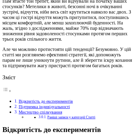
Пам’ятаєте той трепет, який ви відчували на початку ваших
стосунків? Метелики в животі, безсонні ночі в очікуванні
зустрічі, відчуття, ніби весь світ крутиться навколо вас двох. З
часом ці гострі відчуття можуть притупитися, поступившись
місцем комфортній, але менш захоплюючій буденності. На
жаль, згідно з дослідженнями, майже 70% пар відзначають
зниження рівня задоволеності стосунками протягом перших
трьох років спільного життя.
Але чи можливо протистояти цій тенденції? Безумовно. У цій
статті ми розглянемо ефективні стратегії, які допоможуть
парам не лише уникнути рутини, але й зберегти іскру кохання
та підтримувати жагу пристрасті протягом багатьох років.
Зміст
Відкритість до експериментів
Підтримка індивідуальності
Мистецтво спілкування
Раніші записи у категорії Статті
Відкритість до експериментів