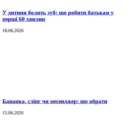
У дитини болить зуб: що робити батькам у
перші 60 хвилин
18.06.2026
Бананка, слінг чи месенджер: що обрати
15.06.2026