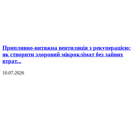
Припливно-витяжна вентиляція з рекуперацією:
як створити здоровий мікроклімат без зайвих
втрат...
10.07.2026