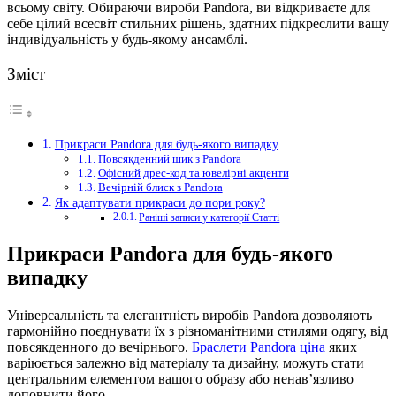
всьому світу. Обираючи вироби Pandora, ви відкриваєте для
себе цілий всесвіт стильних рішень, здатних підкреслити вашу
індивідуальність у будь-якому ансамблі.
Зміст
Прикраси Pandora для будь-якого випадку
Повсякденний шик з Pandora
Офісний дрес-код та ювелірні акценти
Вечірній блиск з Pandora
Як адаптувати прикраси до пори року?
Раніші записи у категорії Статті
Прикраси Pandora для будь-якого
випадку
Універсальність та елегантність виробів Pandora дозволяють
гармонійно поєднувати їх з різноманітними стилями одягу, від
повсякденного до вечірнього.
Браслети Pandora ціна
яких
варіюється залежно від матеріалу та дизайну, можуть стати
центральним елементом вашого образу або ненав’язливо
доповнити його.