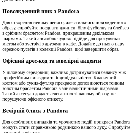
Повсякденний шик з Pandora
Для створення невимушеного, але стильного повсякденного
образу, спробуйте поєднати джинси, білу футболку та блейзер
з срібним браслетом Pandora, прикрашеним декількома
шармами. Такий ансамбль чудово підійде для прогулянки
містом або зустрічі з друзями в кафе. Додайте до нього пару
сережок-пусетів з колекції Pandora, щоб завершити образ.
Офісний дрес-код та ювелірні акценти
У діловому середовищі важливо дотримуватися балансу між
професійним виглядом та індивідуальністю. Класичний
костюм або сукня-футляр прекрасно доповнюються тонким
золотим браслетом Pandora з мінімалістичними шармами.
Такий аксесуар додасть елегантності вашому образу, не
порушуючи офісного етикету.
Вечірній блиск з Pandora
Для особливих випадків та урочистих подій прикраси Pandora
можуть стати справжньою родзинкою вашого луку. Спробуйте
наступні варіанти: