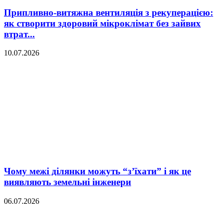
Припливно-витяжна вентиляція з рекуперацією:
як створити здоровий мікроклімат без зайвих
втрат...
10.07.2026
Чому межі ділянки можуть “з’їхати” і як це
виявляють земельні інженери
06.07.2026