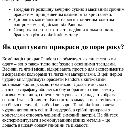
Поєднайте розкішну вечірню сукню з масивним срібним
браслетом, прикрашеним камінням та кристалами.
Доповніть коктейльний наряд витонченим золотим
ланцюжком з підвіскою від Pandora.
Створіть акцент на зап’ясті, надівши кілька тонких
браслетів різних відтінків металу.
Як адаптувати прикраси до пори року?
Комбінації прикрас Pandora не обмежується лише стилями
одягу – воно також тісно пов’язане з сезонними трендами.
Весняні та літні місяці відкривають простір для експериментів
з яскравими кольорами та легкими матеріалами. В цей період
чудово виглядатимуть браслети Pandora з квітковими
мотивами або морською тематикою. Додайте до свого
літнього сарафану або легкої блузи браслет з підвісками у
вигляді метеликів, сонечок чи мушель – це надасть образу
свіжості та грайливості. Восени та взимку акцент зміщується
на більш насичені, глибокі кольори. Теплі відтінки золота
чудово доповнять осінній гардероб, а срібні прикраси з
кристалами створять чарівний зимовий настрій. Не бійтеся
експериментувати з комбінуванням різних металів – це
додасть вашому образу глибини та цікавості.