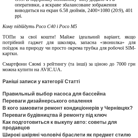
оперативки, а яскраве збалансоване зображення
виводиться на екран 6.58 дюймів, 2400×1080 (20:9), 401
ppi.
Кому підійдуть Poco C40 і Poco M5
ТОПи за свої кошти! Майже ідеальний варіант, якщо
потрібний гаджет для школяра, запасна «звонилка» для
поїздок на природу чи просто окрема трубка для робочої SIM-
картки.
Смартфони Сяомі з рейтингу (та інші) за ціною до 7000 грн
можна купити на AVIC.UA.
Раніші записи у категорії Статті
Правильный выбор насоса для бассейна
Переваги дизайнерського опалення
В кого замовити ремонт кондиціонерів у Чернівцях?
Переваги будівництва й ремонту під ключ
Как подготовиться к выкупу авто: советы для
продавцов
Широкі шкіряні чоловічі браслети як предмет стилю