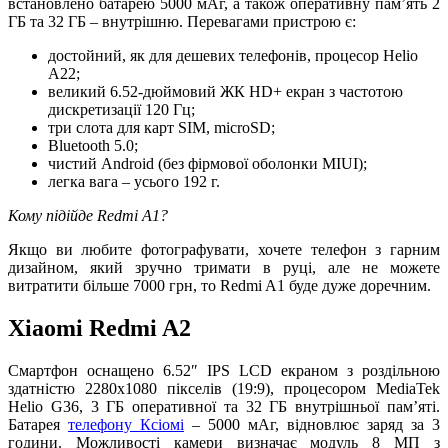
встановлено батарею 5000 мАг, а також оперативну пам’ять 2
ГБ та 32 ГБ – внутрішню. Перевагами пристрою є:
достойний, як для дешевих телефонів, процесор Helio
A22;
великий 6.52-дюймовий ЖК HD+ екран з частотою
дискретизації 120 Гц;
три слота для карт SIM, microSD;
Bluetooth 5.0;
чистий Android (без фірмової оболонки MIUI);
легка вага – усього 192 г.
Кому підійде Redmi A1?
Якщо ви любите фотографувати, хочете телефон з гарним
дизайном, який зручно тримати в руці, але не можете
витратити більше 7000 грн, то Redmi A1 буде дуже доречним.
Xiaomi Redmi A2
Смартфон оснащено 6.52″ IPS LCD екраном з роздільною
здатністю 2280х1080 пікселів (19:9), процесором MediaTek
Helio G36, 3 ГБ оперативної та 32 ГБ внутрішньої пам’яті.
Батарея
телефону Ксіомі
– 5000 мАг, відновлює заряд за 3
години. Можливості камери визначає модуль 8 МП з