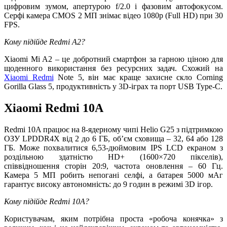
цифровим зумом, апертурою f/2.0 і фазовим автофокусом.
Серфі камера CMOS 2 МП знімає відео 1080p (Full HD) при 30
FPS.
Кому підійде Redmi A2?
Xiaomi Mi A2 – це добротний смартфон за гарною ціною для
щоденного використання без ресурсних задач. Схожий на
Xiaomi Redmi
Note 5, він має краще захисне скло Corning
Gorilla Glass 5, продуктивність у 3D-іграх та порт USB Type-C.
Xiaomi Redmi 10A
Redmi 10A працює на 8-ядерному чипі Helio G25 з підтримкою
ОЗУ LPDDR4X від 2 до 6 ГБ, об’єм сховища – 32, 64 або 128
ГБ. Може похвалитися 6,53-дюймовим IPS LCD екраном з
роздільною здатністю HD+ (1600×720 пікселів),
співвідношення сторін 20:9, частота оновлення – 60 Гц.
Камера 5 МП робить непогані селфі, а батарея 5000 мАг
гарантує високу автономність: до 9 годин в режимі 3D ігор.
Кому підійде Redmi 10A?
Користувачам, яким потрібна проста «робоча конячка» з