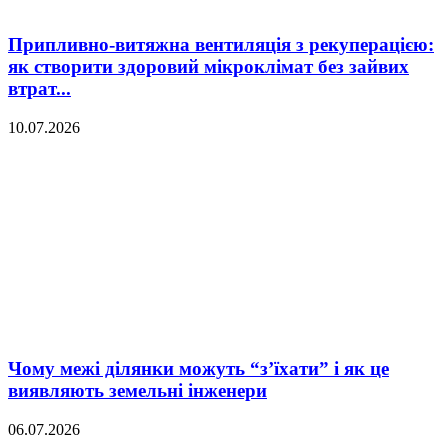
Припливно-витяжна вентиляція з рекуперацією:
як створити здоровий мікроклімат без зайвих
втрат...
10.07.2026
Чому межі ділянки можуть “з’їхати” і як це
виявляють земельні інженери
06.07.2026