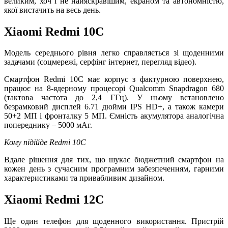
великим, хоч і не найяскравішим, екраном та автономністю,
якої вистачить на весь день.
Xiaomi Redmi 10C
Модель середнього рівня легко справляється зі щоденними
задачами (соцмережі, серфінг інтернет, перегляд відео).
Смартфон Redmi 10С має корпус з фактурною поверхнею,
працює на 8-ядерному процесорі Qualcomm Snapdragon 680
(тактова частота до 2,4 ГГц). У ньому встановлено
безрамковий дисплей 6.71 дюйми IPS HD+, а також камери
50+2 МП і фронталку 5 МП. Ємність акумулятора аналогічна
попереднику – 5000 мАг.
Кому підійде Redmi 10C
Вдале рішення для тих, що шукає бюджетний смартфон на
кожен день з сучасним програмним забезпеченням, гарними
характеристиками та привабливим дизайном.
Xiaomi Redmi 12C
Ще один телефон для щоденного використання. Пристрій