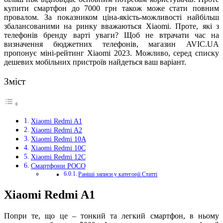
купити смартфон до 7000 грн також може стати повним
провалом. За показником ціна-якість-можливості найбільш
збалансованими на ринку вважаються Xiaomi. Проте, які з
телефонів бренду варті уваги? Щоб не втрачати час на
визначення бюджетних телефонів, магазин AVIC.UA
пропонує міні-рейтинг Xiaomi 2023. Можливо, серед списку
дешевих мобільних пристроїв найдеться ваш варіант.
Зміст
Xiaomi Redmi A1
Xiaomi Redmi A2
Xiaomi Redmi 10A
Xiaomi Redmi 10C
Xiaomi Redmi 12C
Смартфони POCO
Раніші записи у категорії Статті
Xiaomi Redmi A1
Попри те, що це – тонкий та легкий смартфон, в ньому