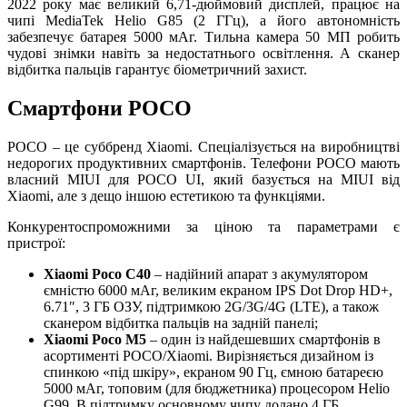
2022 року має великий 6,71-дюймовий дисплей, працює на
чипі MediaTek Helio G85 (2 ГГц), а його автономність
забезпечує батарея 5000 мАг. Тильна камера 50 МП робить
чудові знімки навіть за недостатнього освітлення. А сканер
відбитка пальців гарантує біометричний захист.
Смартфони POCO
POCO – це суббренд Xiaomi. Спеціалізується на виробництві
недорогих продуктивних смартфонів. Телефони POCO мають
власний MIUI для POCO UI, який базується на MIUI від
Xiaomi, але з дещо іншою естетикою та функціями.
Конкурентоспроможними за ціною та параметрами є
пристрої:
Xiaomi Poco C40
– надійний апарат з акумулятором
ємністю 6000 мАг, великим екраном IPS Dot Drop HD+,
6.71″, 3 ГБ ОЗУ, підтримкою 2G/3G/4G (LTE), а також
сканером відбитка пальців на задній панелі;
Xiaomi Poco M5
– один із найдешевших смартфонів в
асортименті POCO/Xiaomi. Вирізняється дизайном із
спинкою «під шкіру», екраном 90 Гц, ємною батареєю
5000 мАг, топовим (для бюджетника) процесором Helio
G99. В підтримку основному чипу додано 4 ГБ