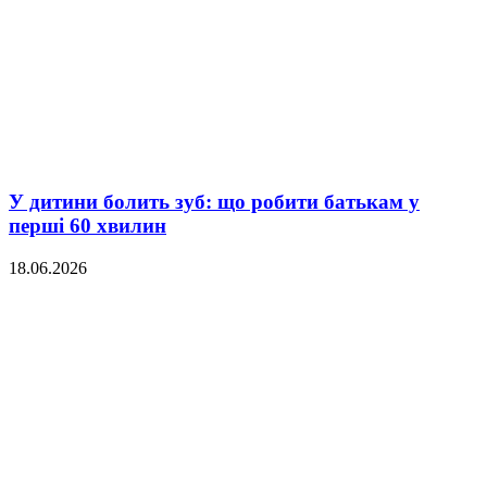
У дитини болить зуб: що робити батькам у
перші 60 хвилин
18.06.2026