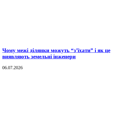
Чому межі ділянки можуть “з’їхати” і як це
виявляють земельні інженери
06.07.2026