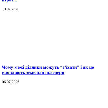
10.07.2026
Чому межі ділянки можуть “з’їхати” і як це
виявляють земельні інженери
06.07.2026