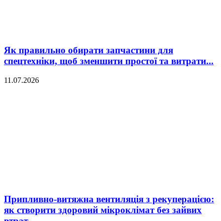
Як правильно обирати запчастини для
спецтехніки, щоб зменшити простої та витрати...
11.07.2026
Припливно-витяжна вентиляція з рекуперацією:
як створити здоровий мікроклімат без зайвих
втрат...