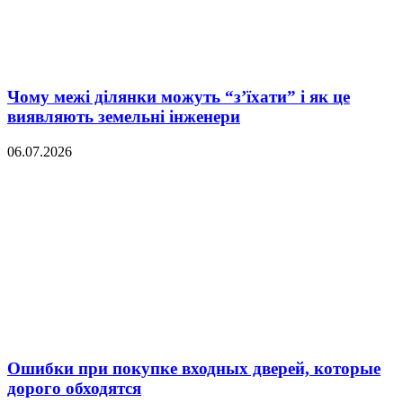
Чому межі ділянки можуть “з’їхати” і як це
виявляють земельні інженери
06.07.2026
Ошибки при покупке входных дверей, которые
дорого обходятся