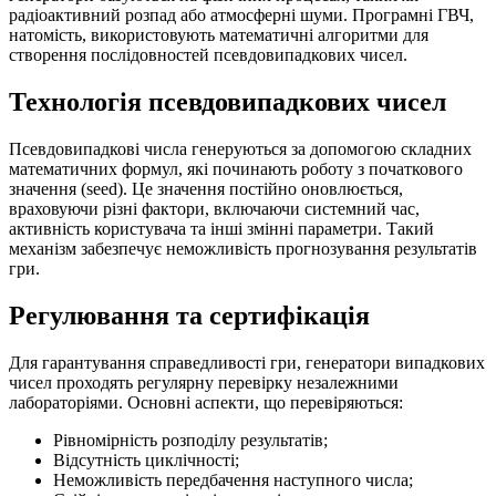
радіоактивний розпад або атмосферні шуми. Програмні ГВЧ,
натомість, використовують математичні алгоритми для
створення послідовностей псевдовипадкових чисел.
Технологія псевдовипадкових чисел
Псевдовипадкові числа генеруються за допомогою складних
математичних формул, які починають роботу з початкового
значення (seed). Це значення постійно оновлюється,
враховуючи різні фактори, включаючи системний час,
активність користувача та інші змінні параметри. Такий
механізм забезпечує неможливість прогнозування результатів
гри.
Регулювання та сертифікація
Для гарантування справедливості гри, генератори випадкових
чисел проходять регулярну перевірку незалежними
лабораторіями. Основні аспекти, що перевіряються:
Рівномірність розподілу результатів;
Відсутність циклічності;
Неможливість передбачення наступного числа;