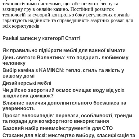
технологічними системами, що забезпечують чесну та
захищену гру в онлайн-казино. Постійний розвиток
технологій та суворий контроль з боку регулюючих органів
гарантують надійність та справедливість азартних розваг для
всіх користувачів.
Раніші записи у категорії Статті
Як правильно підібрати меблі для ванної кімнати
День святого Валентина: что подарить любимому
человеку
Вибір каміна з KAMINCN: тепло, стиль та якість у
вашому домі
Дизайнерські меблі
Чи дійсно зворотний осмос очищає воду від усіх
шкідливих домішок?
Влияние наличия дополнительного боезапаса на
уверенность
Прокат велосипедів: переваги, особливості, тренди
та поради для комфортного використання
Базовий набір пневмоінструментів для СТО
Стакани для віскі: мистецтво вибору, класифікація та