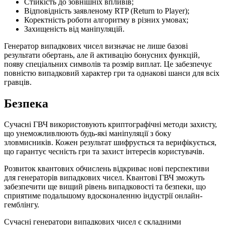
Стійкість до зовнішніх впливів;
Відповідність заявленому RTP (Return to Player);
Коректність роботи алгоритму в різних умовах;
Захищеність від маніпуляцій.
Генератор випадкових чисел визначає не лише базові
результати обертань, але й активацію бонусних функцій,
появу спеціальних символів та розмір виплат. Це забезпечує
повністю випадковий характер гри та однакові шанси для всіх
гравців.
Безпека
Сучасні ГВЧ використовують криптографічні методи захисту,
що унеможливлюють будь-які маніпуляції з боку
зловмисників. Кожен результат шифрується та верифікується,
що гарантує чесність гри та захист інтересів користувачів.
Розвиток квантових обчислень відкриває нові перспективи
для генераторів випадкових чисел. Квантові ГВЧ зможуть
забезпечити ще вищий рівень випадковості та безпеки, що
сприятиме подальшому вдосконаленню індустрії онлайн-
гемблінгу.
Сучасні генератори випадкових чисел є складними