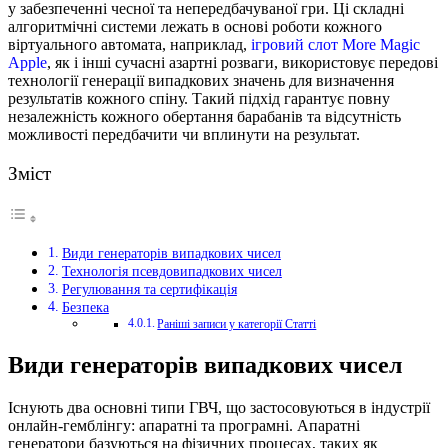
у забезпеченні чесної та непередбачуваної гри.
Ці складні
алгоритмічні системи лежать в основі роботи кожного
віртуального автомата, наприклад,
ігровий слот More Magic
Apple
, як і інші сучасні азартні розваги, використовує передові
технології генерації випадкових значень для визначення
результатів кожного спіну. Такий підхід гарантує повну
незалежність кожного обертання барабанів та відсутність
можливості передбачити чи вплинути на результат.
Зміст
Види генераторів випадкових чисел
Технологія псевдовипадкових чисел
Регулювання та сертифікація
Безпека
Раніші записи у категорії Статті
Види генераторів випадкових чисел
Існують два основні типи ГВЧ, що застосовуються в індустрії
онлайн-гемблінгу: апаратні та програмні. Апаратні
генератори базуються на фізичних процесах, таких як