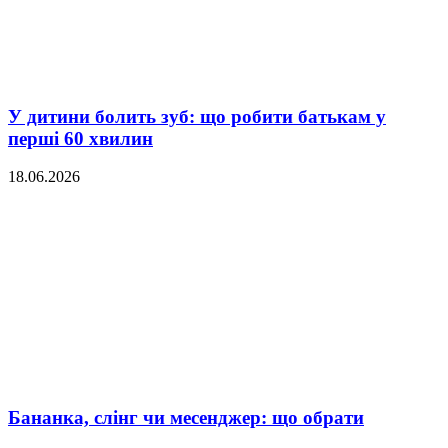
У дитини болить зуб: що робити батькам у
перші 60 хвилин
18.06.2026
Бананка, слінг чи месенджер: що обрати