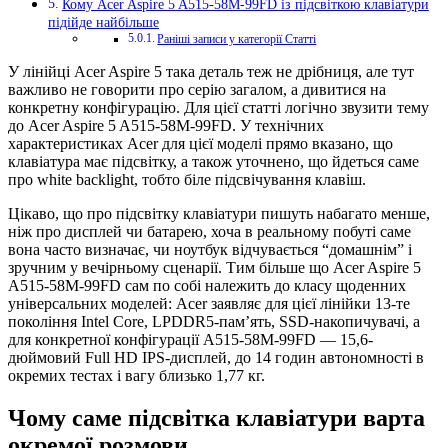
Кому Acer Aspire 5 A515-58M-99FD із підсвіткою клавіатури
підійде найбільше
Раніші записи у категорії Статті
У лінійці Acer Aspire 5 така деталь теж не дрібниця, але тут
важливо не говорити про серію загалом, а дивитися на
конкретну конфігурацію. Для цієї статті логічно звузити тему
до Acer Aspire 5 A515-58M-99FD. У технічних
характеристиках Acer для цієї моделі прямо вказано, що
клавіатура має підсвітку, а також уточнено, що йдеться саме
про white backlight, тобто біле підсвічування клавіш.
Цікаво, що про підсвітку клавіатури пишуть набагато менше,
ніж про дисплей чи батарею, хоча в реальному побуті саме
вона часто визначає, чи ноутбук відчувається “домашнім” і
зручним у вечірньому сценарії. Тим більше що Acer Aspire 5
A515-58M-99FD сам по собі належить до класу щоденних
універсальних моделей: Acer заявляє для цієї лінійки 13-те
покоління Intel Core, LPDDR5-пам’ять, SSD-накопичувачі, а
для конкретної конфігурації A515-58M-99FD — 15,6-
дюймовий Full HD IPS-дисплей, до 14 годин автономності в
окремих тестах і вагу близько 1,77 кг.
Чому саме підсвітка клавіатури варта
окремої розмови