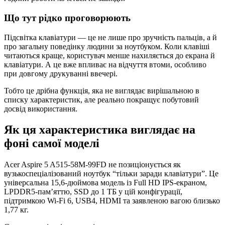
Що тут рідко проговорюють
Підсвітка клавіатури — це не лише про зручність пальців, а й
про загальну поведінку людини за ноутбуком. Коли клавіші
читаються краще, користувач менше нахиляється до екрана й
клавіатури. А це вже впливає на відчуття втоми, особливо
при довгому друкуванні ввечері.
Тобто це дрібна функція, яка не виглядає вирішальною в
списку характеристик, але реально покращує побутовий
досвід використання.
Як ця характеристика виглядає на
фоні самої моделі
Acer Aspire 5 A515-58M-99FD не позиціонується як
вузькоспеціалізований ноутбук “тільки заради клавіатури”. Це
універсальна 15,6-дюймова модель із Full HD IPS-екраном,
LPDDR5-пам’яттю, SSD до 1 ТБ у цій конфігурації,
підтримкою Wi-Fi 6, USB4, HDMI та заявленою вагою близько
1,77 кг.