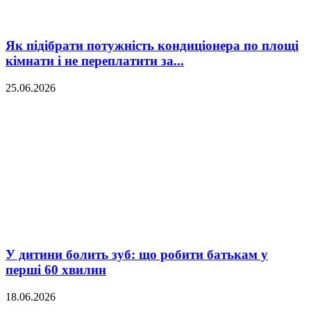
Як підібрати потужність кондиціонера по площі
кімнати і не переплатити за...
25.06.2026
У дитини болить зуб: що робити батькам у
перші 60 хвилин
18.06.2026