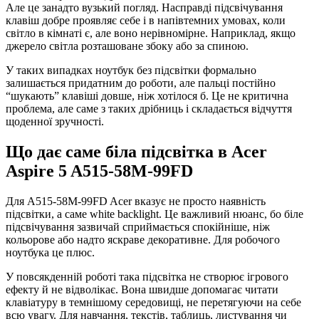
Але це занадто вузький погляд. Насправді підсвічування
клавіш добре проявляє себе і в напівтемних умовах, коли
світло в кімнаті є, але воно нерівномірне. Наприклад, якщо
джерело світла розташоване збоку або за спиною.
У таких випадках ноутбук без підсвітки формально
залишається придатним до роботи, але пальці постійно
“шукають” клавіші довше, ніж хотілося б. Це не критична
проблема, але саме з таких дрібниць і складається відчуття
щоденної зручності.
Що дає саме біла підсвітка в Acer
Aspire 5 A515-58M-99FD
Для A515-58M-99FD Acer вказує не просто наявність
підсвітки, а саме white backlight. Це важливий нюанс, бо біле
підсвічування зазвичай сприймається спокійніше, ніж
кольорове або надто яскраве декоративне. Для робочого
ноутбука це плюс.
У повсякденній роботі така підсвітка не створює ігрового
ефекту й не відволікає. Вона швидше допомагає читати
клавіатуру в темнішому середовищі, не перетягуючи на себе
всю увагу. Для навчання, текстів, таблиць, листування чи