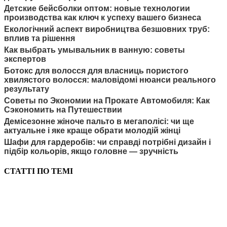
Детские бейсболки оптом: новые технологии
производства как ключ к успеху вашего бизнеса
Екологічний аспект виробництва безшовних труб:
вплив та рішення
Как выбрать умывальник в ванную: советы
экспертов
Ботокс для волосся для власниць пористого
хвилястого волосся: маловідомі нюанси реального
результату
Советы по Экономии на Прокате Автомобиля: Как
Сэкономить на Путешествии
Демісезонне жіноче пальто в мегаполісі: чи ще
актуальне і яке краще обрати молодій жінці
Шафи для гардеробів: чи справді потрібні дизайн і
підбір кольорів, якщо головне — зручність
СТАТТІ ПО ТЕМІ