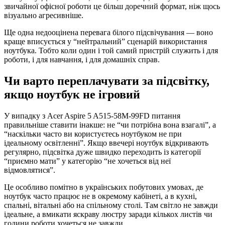
звичайної офісної роботи це більш доречний формат, ніж щось
візуально агресивніше.
Ще одна недооцінена перевага білого підсвічування — воно
краще вписується у “нейтральний” сценарій використання
ноутбука. Тобто коли один і той самий пристрій служить і для
роботи, і для навчання, і для домашніх справ.
Чи варто переплачувати за підсвітку,
якщо ноутбук не ігровий
У випадку з Acer Aspire 5 A515-58M-99FD питання
правильніше ставити інакше: не “чи потрібна вона взагалі”, а
“наскільки часто ви користуєтесь ноутбуком не при
ідеальному освітленні”. Якщо ввечері ноутбук відкривають
регулярно, підсвітка дуже швидко переходить із категорії
“приємно мати” у категорію “не хочеться від неї
відмовлятися”.
Це особливо помітно в українських побутових умовах, де
ноутбук часто працює не в окремому кабінеті, а в кухні,
спальні, вітальні або на спільному столі. Там світло не завжди
ідеальне, а вмикати яскраву люстру заради кількох листів чи
години роботи хочеться не завжди.