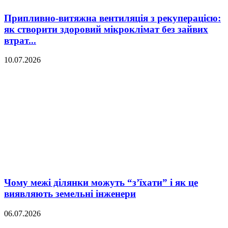
Припливно-витяжна вентиляція з рекуперацією:
як створити здоровий мікроклімат без зайвих
втрат...
10.07.2026
Чому межі ділянки можуть “з’їхати” і як це
виявляють земельні інженери
06.07.2026