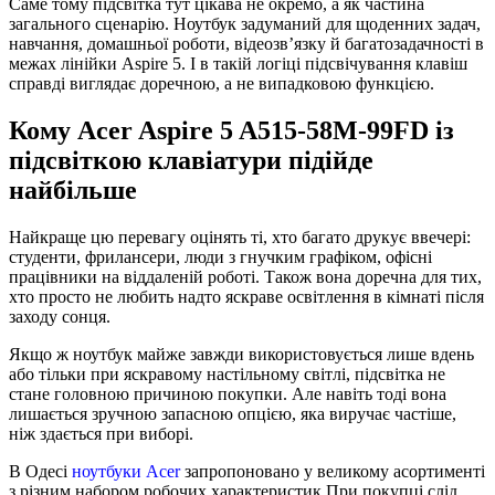
Саме тому підсвітка тут цікава не окремо, а як частина
загального сценарію. Ноутбук задуманий для щоденних задач,
навчання, домашньої роботи, відеозв’язку й багатозадачності в
межах лінійки Aspire 5. І в такій логіці підсвічування клавіш
справді виглядає доречною, а не випадковою функцією.
Кому Acer Aspire 5 A515-58M-99FD із
підсвіткою клавіатури підійде
найбільше
Найкраще цю перевагу оцінять ті, хто багато друкує ввечері:
студенти, фрилансери, люди з гнучким графіком, офісні
працівники на віддаленій роботі. Також вона доречна для тих,
хто просто не любить надто яскраве освітлення в кімнаті після
заходу сонця.
Якщо ж ноутбук майже завжди використовується лише вдень
або тільки при яскравому настільному світлі, підсвітка не
стане головною причиною покупки. Але навіть тоді вона
лишається зручною запасною опцією, яка виручає частіше,
ніж здається при виборі.
В Одесі
ноутбуки Acer
запропоновано у великому асортименті
з різним набором робочих характеристик.При покупці слід