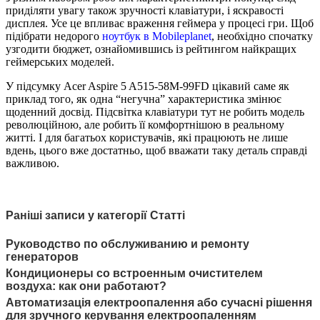
приділяти увагу також зручності клавіатури, і яскравості
дисплея. Усе це впливає враження геймера у процесі гри. Щоб
підібрати недорого
ноутбук в Mobileplanet
, необхідно спочатку
узгодити бюджет, ознайомившись із рейтингом найкращих
геймерських моделей.
У підсумку Acer Aspire 5 A515-58M-99FD цікавий саме як
приклад того, як одна “негучна” характеристика змінює
щоденний досвід. Підсвітка клавіатури тут не робить модель
революційною, але робить її комфортнішою в реальному
житті. І для багатьох користувачів, які працюють не лише
вдень, цього вже достатньо, щоб вважати таку деталь справді
важливою.
Раніші записи у категорії Статті
Руководство по обслуживанию и ремонту
генераторов
Кондиционеры со встроенным очистителем
воздуха: как они работают?
Автоматизація електроопалення або сучасні рішення
для зручного керування електроопаленням