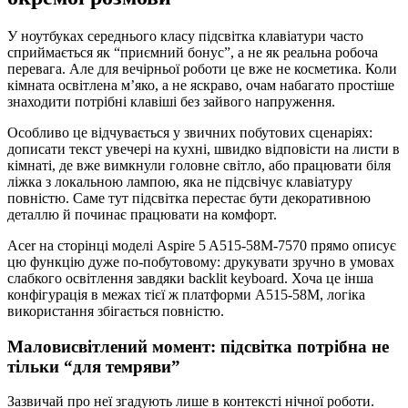
У ноутбуках середнього класу підсвітка клавіатури часто
сприймається як “приємний бонус”, а не як реальна робоча
перевага. Але для вечірньої роботи це вже не косметика. Коли
кімната освітлена м’яко, а не яскраво, очам набагато простіше
знаходити потрібні клавіші без зайвого напруження.
Особливо це відчувається у звичних побутових сценаріях:
дописати текст увечері на кухні, швидко відповісти на листи в
кімнаті, де вже вимкнули головне світло, або працювати біля
ліжка з локальною лампою, яка не підсвічує клавіатуру
повністю. Саме тут підсвітка перестає бути декоративною
деталлю й починає працювати на комфорт.
Acer на сторінці моделі Aspire 5 A515-58M-7570 прямо описує
цю функцію дуже по-побутовому: друкувати зручно в умовах
слабкого освітлення завдяки backlit keyboard. Хоча це інша
конфігурація в межах тієї ж платформи A515-58M, логіка
використання збігається повністю.
Маловисвітлений момент: підсвітка потрібна не
тільки “для темряви”
Зазвичай про неї згадують лише в контексті нічної роботи.