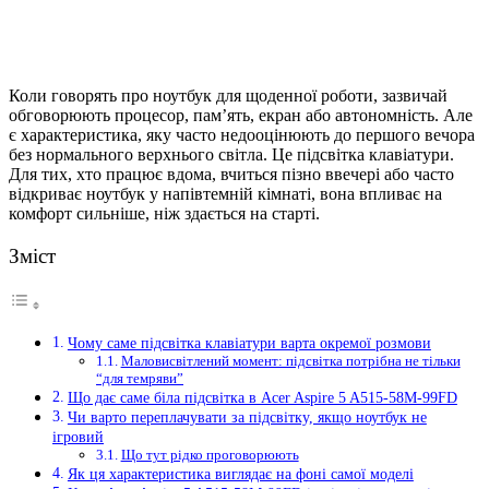
Коли говорять про ноутбук для щоденної роботи, зазвичай
обговорюють процесор, пам’ять, екран або автономність.
Але
є характеристика, яку часто недооцінюють до першого вечора
без нормального верхнього світла. Це підсвітка клавіатури.
Для тих, хто працює вдома, вчиться пізно ввечері або часто
відкриває ноутбук у напівтемній кімнаті, вона впливає на
комфорт сильніше, ніж здається на старті.
Зміст
Чому саме підсвітка клавіатури варта окремої розмови
Маловисвітлений момент: підсвітка потрібна не тільки
“для темряви”
Що дає саме біла підсвітка в Acer Aspire 5 A515-58M-99FD
Чи варто переплачувати за підсвітку, якщо ноутбук не
ігровий
Що тут рідко проговорюють
Як ця характеристика виглядає на фоні самої моделі