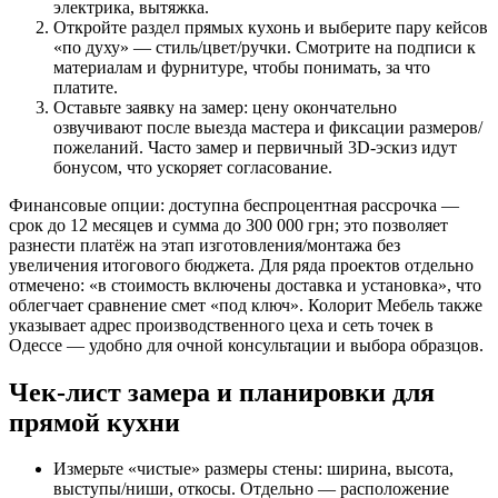
электрика, вытяжка.
Откройте раздел прямых кухонь и выберите пару кейсов
«по духу» — стиль/цвет/ручки. Смотрите на подписи к
материалам и фурнитуре, чтобы понимать, за что
платите.
Оставьте заявку на замер: цену окончательно
озвучивают после выезда мастера и фиксации размеров/
пожеланий. Часто замер и первичный 3D-эскиз идут
бонусом, что ускоряет согласование.
Финансовые опции: доступна беспроцентная рассрочка —
срок до 12 месяцев и сумма до 300 000 грн; это позволяет
разнести платёж на этап изготовления/монтажа без
увеличения итогового бюджета. Для ряда проектов отдельно
отмечено: «в стоимость включены доставка и установка», что
облегчает сравнение смет «под ключ». Колорит Мебель также
указывает адрес производственного цеха и сеть точек в
Одессе — удобно для очной консультации и выбора образцов.
Чек-лист замера и планировки для
прямой кухни
Измерьте «чистые» размеры стены: ширина, высота,
выступы/ниши, откосы. Отдельно — расположение