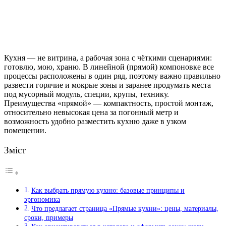
Кухня — не витрина, а рабочая зона с чёткими сценариями:
готовлю, мою, храню. В линейной (прямой) компоновке все
процессы расположены в один ряд, поэтому важно правильно
развести горячие и мокрые зоны и заранее продумать места
под мусорный модуль, специи, крупы, технику.
Преимущества «прямой» — компактность, простой монтаж,
относительно невысокая цена за погонный метр и
возможность удобно разместить кухню даже в узком
помещении.
Зміст
Как выбрать прямую кухню: базовые принципы и
эргономика
Что предлагает страница «Прямые кухни»: цены, материалы,
сроки, примеры