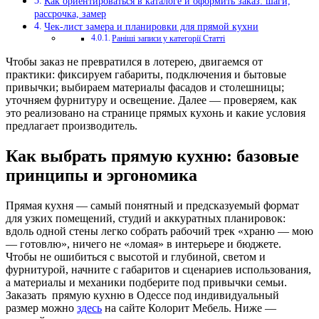
Как ориентироваться в каталоге и оформить заказ: шаги,
рассрочка, замер
Чек-лист замера и планировки для прямой кухни
Раніші записи у категорії Статті
Чтобы заказ не превратился в лотерею, двигаемся от
практики: фиксируем габариты, подключения и бытовые
привычки; выбираем материалы фасадов и столешницы;
уточняем фурнитуру и освещение. Далее — проверяем, как
это реализовано на странице прямых кухонь и какие условия
предлагает производитель.
Как выбрать прямую кухню: базовые
принципы и эргономика
Прямая кухня — самый понятный и предсказуемый формат
для узких помещений, студий и аккуратных планировок:
вдоль одной стены легко собрать рабочий трек «храню — мою
— готовлю», ничего не «ломая» в интерьере и бюджете.
Чтобы не ошибиться с высотой и глубиной, светом и
фурнитурой, начните с габаритов и сценариев использования,
а материалы и механики подберите под привычки семьи.
Заказать прямую кухню в Одессе под индивидуальный
размер можно
здесь
на сайте Колорит Мебель. Ниже —