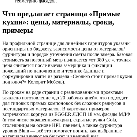
геометрию фасадов.
Что предлагает страница «Прямые
кухни»: цены, материалы, сроки,
примеры
На профильной странице для линейных гарнитуров указаны
ориентиры по бюджету, зависимости цены от материалов/
фурнитуры и порядок уточнения сметы после замера. Базовая
стоимость за погонный метр начинается «от 380 у.е.», точная
цена считается после выезда замерщика и фиксации
пожеланий по наполнению и технике (данные и
формулировки взяты из раздела «Сколько стоит прямая кухня
под ключ?» Колорит Мебель).
По срокам на ряде страниц с реализованными проектами
заявлено изготовление «до 20 рабочих дней», что подходит
для типовых прямых компоновок без сложных радиусов и
нестандартных материалов. В карточках примеров
встречаются: корпуса из EGGER ЛДСП 18 мм, фасады МДФ
(в том числе окрашенные/акрил), скрытые ручки Gola,
столешницы на основе HPL-панелей, а также фурнитура
уровня Blum — всё это помогает понять, как выбранные
материалы влияют на бюджет и внешний вид.