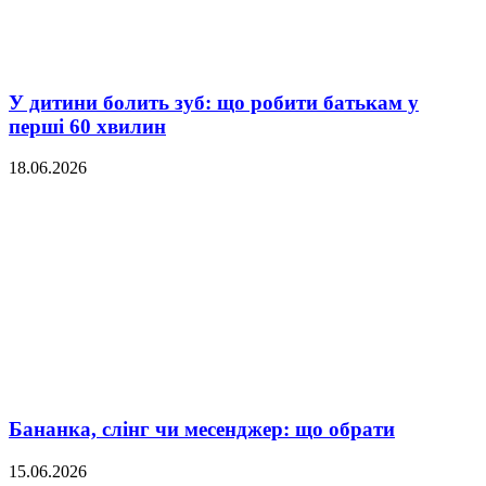
У дитини болить зуб: що робити батькам у
перші 60 хвилин
18.06.2026
Бананка, слінг чи месенджер: що обрати
15.06.2026