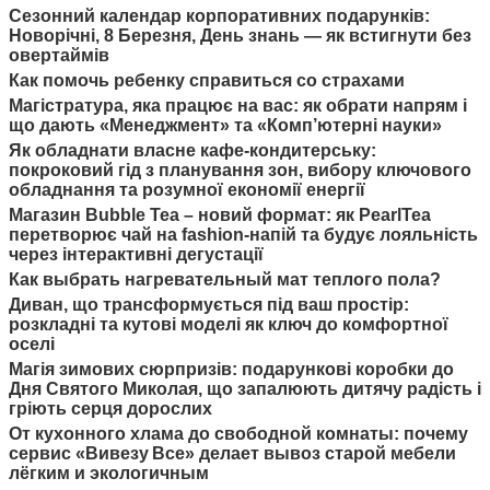
Сезонний календар корпоративних подарунків:
Новорічні, 8 Березня, День знань — як встигнути без
овертаймів
Как помочь ребенку справиться со страхами
Магістратура, яка працює на вас: як обрати напрям і
що дають «Менеджмент» та «Комп’ютерні науки»
Як обладнати власне кафе-кондитерську:
покроковий гід з планування зон, вибору ключового
обладнання та розумної економії енергії
Магазин Bubble Tea – новий формат: як PearlTea
перетворює чай на fashion-напій та будує лояльність
через інтерактивні дегустації
Как выбрать нагревательный мат теплого пола?
Диван, що трансформується під ваш простір:
розкладні та кутові моделі як ключ до комфортної
оселі
Магія зимових сюрпризів: подарункові коробки до
Дня Святого Миколая, що запалюють дитячу радість і
гріють серця дорослих
От кухонного хлама до свободной комнаты: почему
сервис «Вивезу Все» делает вывоз старой мебели
лёгким и экологичным