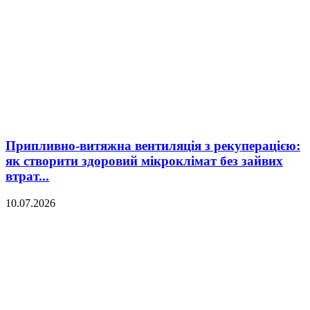
Припливно-витяжна вентиляція з рекуперацією:
як створити здоровий мікроклімат без зайвих
втрат...
10.07.2026