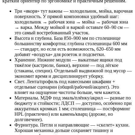
краткий ориентир по эргономике и практичным решениям.
Три «якоря» тут важны — холодильник, мойка, варочная
поверхность. У прямой компоновки удобный шаг:
холодильник → рабочая зона → мойка → рабочая зона
→ варка. Между мойкой и варкой оставьте 60–90 см —
это самый востребованный участок.
Высота и глубина. База 850–900 мм по столешнице
большинству комфортна; глубина столешницы 600 мм
— стандарт, но если есть возможность, 620–650 мм
добавят «воздуха» для розеток и подсветки.
Хранение. Нижние модули — выкатные ящики под
тяжёлое (кастрюли, банки), верхние — под лёгкое
(стаканы, специи). Отдельный выдвижной под мусор —
экономит время и дисциплинирует уборку.
Свет. Лента/профиль под навесными шкафами +
отдельные сценарии (общий/рабочий/акцент). Это
влияет на ощущение чистоты больше, чем кажется.
Материалы. МДФ под эмаль/плёнку/акрил — разные по
бюджету и стойкости; ЛДСП — доступно, особенно при
аккуратных кромках 1 мм; столешница — постформинг
HPL (практично) или камень/кварц (дороже, но
долговечнее).
Фурнитура. Петли и направляющие — «скелет» кухни.
Хорошая механика дольше сохраняет тишину и