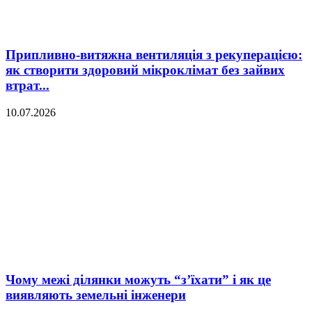
Припливно-витяжна вентиляція з рекуперацією:
як створити здоровий мікроклімат без зайвих
втрат...
10.07.2026
Чому межі ділянки можуть “з’їхати” і як це
виявляють земельні інженери