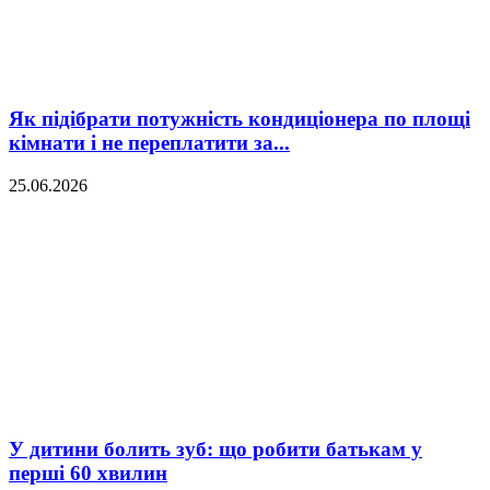
Як підібрати потужність кондиціонера по площі
кімнати і не переплатити за...
25.06.2026
У дитини болить зуб: що робити батькам у
перші 60 хвилин