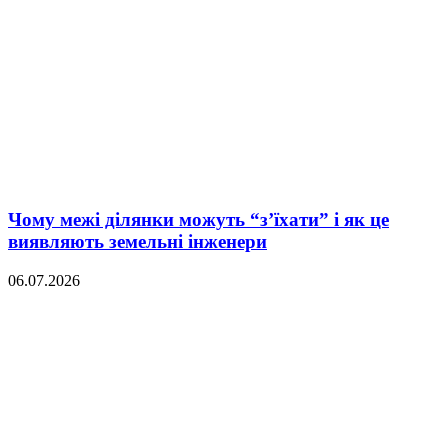
Чому межі ділянки можуть “з’їхати” і як це
виявляють земельні інженери
06.07.2026