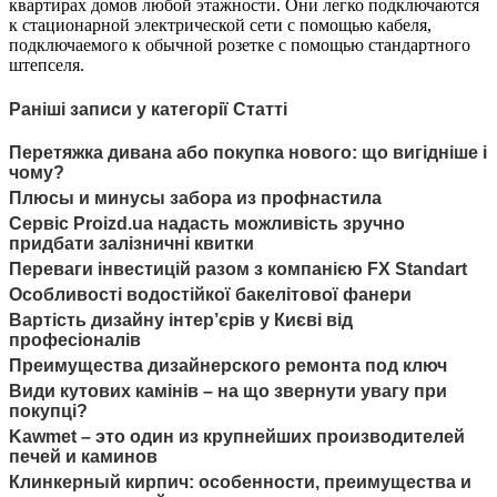
квартирах домов любой этажности. Они легко подключаются
к стационарной электрической сети с помощью кабеля,
подключаемого к обычной розетке с помощью стандартного
штепселя.
Раніші записи у категорії Статті
Перетяжка дивана або покупка нового: що вигідніше і
чому?
Плюсы и минусы забора из профнастила
Сервіс Proizd.ua надасть можливість зручно
придбати залізничні квитки
Переваги інвестицій разом з компанією FX Standart
Особливості водостійкої бакелітової фанери
Вартість дизайну інтер’єрів у Києві від
професіоналів
Преимущества дизайнерского ремонта под ключ
Види кутових камінів – на що звернути увагу при
покупці?
Kawmet – это один из крупнейших производителей
печей и каминов
Клинкерный кирпич: особенности, преимущества и