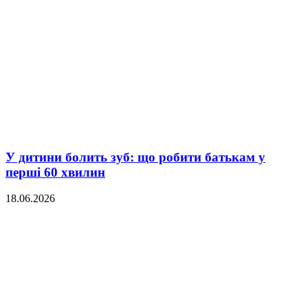
У дитини болить зуб: що робити батькам у
перші 60 хвилин
18.06.2026