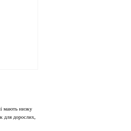
лі мають низку
як для дорослих,