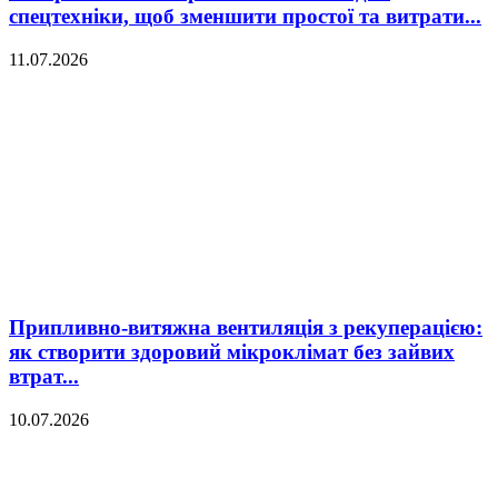
спецтехніки, щоб зменшити простої та витрати...
11.07.2026
Припливно-витяжна вентиляція з рекуперацією:
як створити здоровий мікроклімат без зайвих
втрат...
10.07.2026