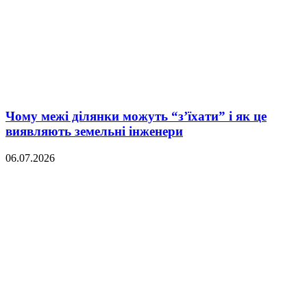
Чому межі ділянки можуть “з’їхати” і як це
виявляють земельні інженери
06.07.2026