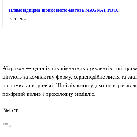
Плямовідпірна шовковисто-матова MAGNAT PRO...
01.01.2026
Аїхризон — один із тих кімнатних сукулентів, які при
цінують за компактну форму, серцеподібне листя та здат
на помилки в догляді. Щоб аїхризон удома не втрачав ли
помірний полив і прохолодну зимівлю.
Зміст