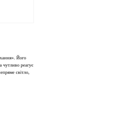
охання». Його
а чутливо реагує
епряме світло,