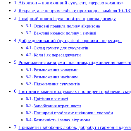
Аїхризон – примхливий сукулент, «дерево кохання»
Яскраве, але непряме світло; прохолодна зимівля 10–18
Помірний полив і сухе повітря: правила догляду
Основні правила поливу аїхризона
Важливі нюанси поливу і зимівлі
Добре дренований ґрунт, тісні горщики і пересадка
Склад ґрунту для сукулентів
Коли і як пересаджувати
Розмноження живцями і насінням; підживлення навесні 
Розмноження живцями
Розмноження насінням
Підживлення сукулентів
Цвітіння в кімнатних умовах і поширені проблеми: скид
Цвітіння в кімнаті
Запобігання втраті листя
Поширені проблеми: шкідники і хвороби
Безпечність і запах аїхризона
Прикмети і забобони: любов, добробут і гармонія вдома