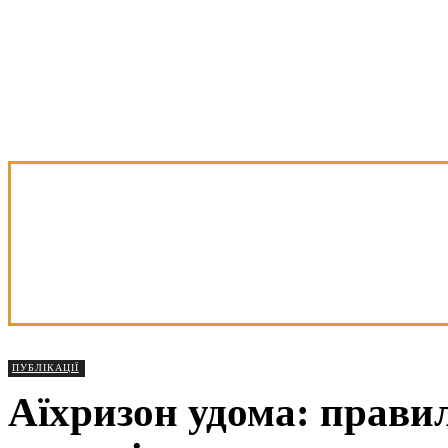
ПУБЛІКАЦІЇ
Аїхризон удома: прави