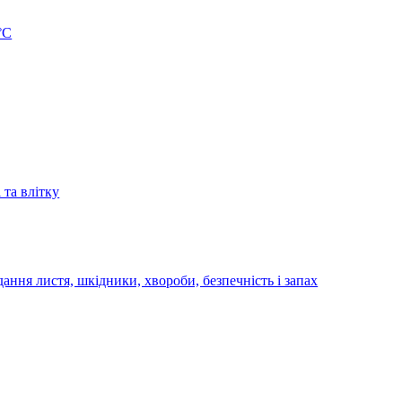
°C
та влітку
ання листя, шкідники, хвороби, безпечність і запах