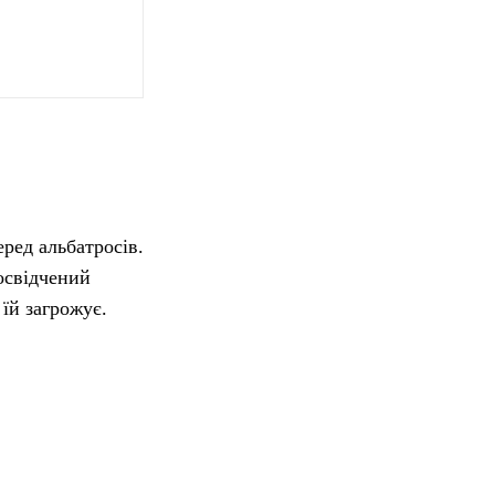
ред альбатросів.
освідчений
їй загрожує.