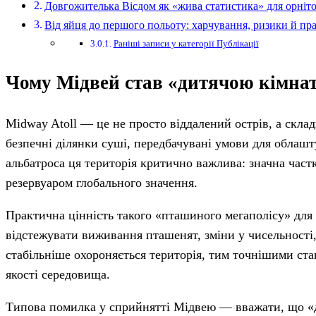
Довгожителька Вісдом як «жива статистика» для орніто
Від яйця до першого польоту: харчування, ризики й пр
Раніші записи у категорії Публікації
Чому Мідвей став «дитячою кімна
Midway Atoll — це не просто віддалений острів, а склад
безпечні ділянки суші, передбачувані умови для облашт
альбатроса ця територія критично важлива: значна част
резервуаром глобального значення.
Практична цінність такого «пташиного мегаполісу» для 
відстежувати виживання пташенят, зміни у чисельності,
стабільніше охороняється територія, тим точнішими ст
якості середовища.
Типова помилка у сприйнятті Мідвею — вважати, що «да