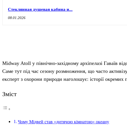
Стеклянная душевая кабина и...
08.01.2026
Midway Atoll у північно-західному архіпелазі Гаваїв ві
Саме тут під час сезону розмноження, що часто активіз
експерт з охорони природи наголошує: історії окремих п
Зміст
Чому Мідвей став «дитячою кімнатою» океану