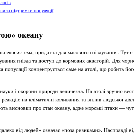
логів
авила підтримки популяції
тою» океану
на екосистема, придатна для масового гніздування. Тут є
ування гнізда та доступ до кормових акваторій. Для чорн
ка популяції концентрується саме на атолі, що робить йо
науки і охорони природи величезна. На атолі зручно вес
 реакцію на кліматичні коливання та вплив людської дія
ають висновки про стан океану, адже морські птахи — чу
леко від людей» означає «поза ризиками». Насправді ві