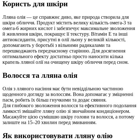
Користь для шкіри
Лляна олія — це справжнє диво, яке природа створила для
шкіри обличчя. Продукт містить велику кількість омега-3 та
омега-6 жирних кислот і забезпечує максимальне зволоження
й живлення шкіри, покращує її текстуру. Вітамін Е та інші
антиоксиданти, присутні в олії льону у великій кількості,
допомагають у боротьбі з вільними радикалами та
перешкоджають передчасному старінню. Для досягнення
оптимального ефекту достатньо просто наносити кілька
крапель лляної олії на очищену шкіру обличчя перед сном.
Волосся та лляна олія
Олія з лляного насіння має бути невіддільною частиною
щоденного догляду за волоссям. Вона допомагає у зміцненні
пасм, робить їх більш гнучкими та додає сяяння.
Для глибокого зволоження волосся та ефективного подолання
ламкості змішайте лляну олію зі звичайним кондиціонером.
Масажуйте цією сумішшю шкіру голови та волосся, а потому
залиште на 15–20 хвилин перед змиванням.
Як використовувати лляну олію