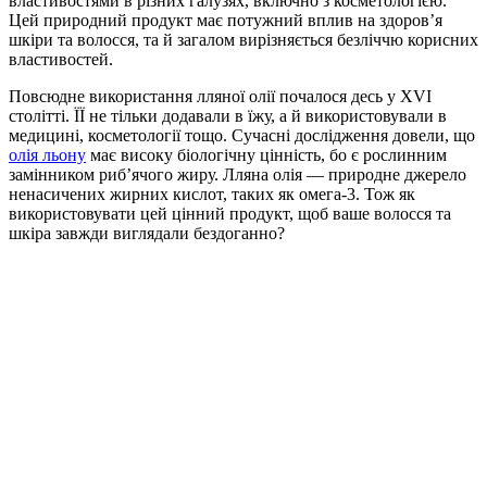
властивостями в різних галузях, включно з косметологією.
Цей природний продукт має потужний вплив на здоров’я
шкіри та волосся, та й загалом вирізняється безліччю корисних
властивостей.
Повсюдне використання лляної олії почалося десь у XVI
столітті. ЇЇ не тільки додавали в їжу, а й використовували в
медицині, косметології тощо. Сучасні дослідження довели, що
олія льону
має високу біологічну цінність, бо є рослинним
замінником риб’ячого жиру. Лляна олія — природне джерело
ненасичених жирних кислот, таких як омега-3. Тож як
використовувати цей цінний продукт, щоб ваше волосся та
шкіра завжди виглядали бездоганно?