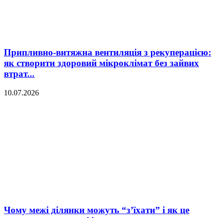
Припливно-витяжна вентиляція з рекуперацією:
як створити здоровий мікроклімат без зайвих
втрат...
10.07.2026
Чому межі ділянки можуть “з’їхати” і як це