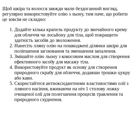
Щоб шкіра та волосся завжди мали бездоганний вигляд,
регулярно використовуйте олію з льону, тим паче, що робити
це зовсім не складно:
Додайте кілька крапель продукту до звичайного крему
для обличчя чи лосьйону для тіла, щоб покращити
здатність засобів до зволоження.
Нанесіть лляну олію на пошкоджені ділянки шкіри для
поліпшення загоювання та зменшення запалення.
Змішайте олію льону з кокосовим маслом для створення
ефективного засобу для масажу тіла.
Використовуйте продукт як основу для створення
природного скрабу для обличчя, додавши трошки цукру
або кави.
Скористайтеся антиоксидантними властивостями олії з
лляного насіння, вживаючи на ніч 1 столову ложку
очищеної олії для полегшення процесів травлення та
природного схуднення.